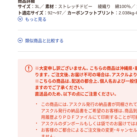
商品詳細
サイズ
3L
／
素材
ストレッチドビー 綾織り 綿100％
／
ト適応サイズ
92～97
／
カーボンフットプリント
2.038kg
もっと見る
類似商品と比較する
※大変申し訳ございません。こちらの商品は沖縄県・
ります。ご注文後、お届け不可の場合は、アスクルよ
※こちらの商品は、配送の都合上、個人名および一般
ますのでご了承ください。
直送品のため、以下の点にご注意ください。
この商品には、アスクル発行の納品書が同梱され
アスクル発行の納品書をご希望のお客様は、商品到
用履歴よりＰＤＦファイルにて印刷することが可
アスクルのダンボールもしくは袋でのお届けでは
お客様のご都合によるご注文後の変更・キャンセル
ません。