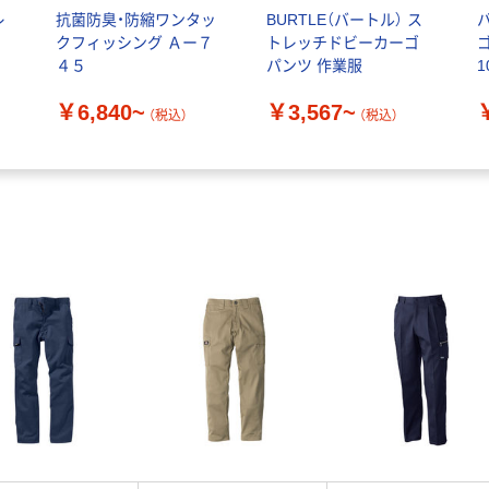
レ
抗菌防臭・防縮ワンタッ
BURTLE（バートル） ス
クフィッシング Ａー７
トレッチドビーカーゴ
４５
パンツ 作業服
1
品
￥6,840~
￥3,567~
（税込）
（税込）