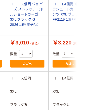
タ
コーコス信岡 ジョバ
コーコス信岡 冷感パ
コーコス
ネ
ーズ ストレッチ ミド
ラシュートカーゴパ
ーズ ス
着
ルショートカーゴ
ンツ XXL ブラック
ルショー
3XL ブラック G-
FF2115 1着（直送品）
XXL ブラ
2026 1着（直送品）
2026 1
￥3,010
￥3,220
￥3,0
（税込）
（税込）
数量
数量
数量
カゴへ
カゴへ
コーコス信岡
コーコス信岡
コーコス
3XL
XXL
XXL
ブラック系
ブラック系
ブラック