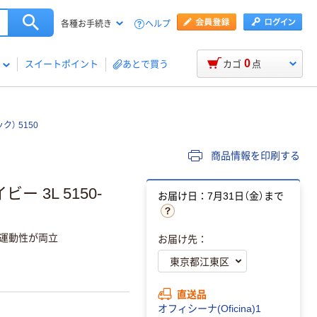
ヘルプ
各種お手続き
0
スイートポイント
あとで買う
カゴ
点
） 5150
商品情報を印刷する
 3L 5150-
お届け日：7月31日（金）まで
で運動性が両立
お届け先：
直送品
オフィシーナ(Oficina)1