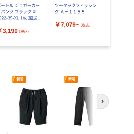
バートル ジョガーカー
ツータックフィッシン
ノータック
ゴパンツ ブラック XL
グ Ａー１１５５
グ Ａー３
022-35-XL 1枚（直送
￥7,079~
￥6,979
）
（税込）
￥3,190
（税込）
新着
新着
新着
次へ