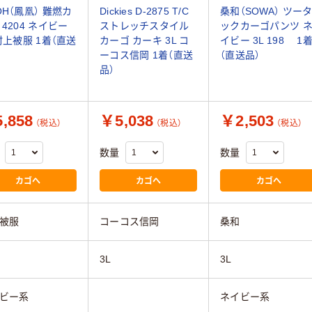
OH（鳳凰） 難燃カ
Dickies D-2875 T/C
桑和（SOWA） ツー
 4204 ネイビー
ストレッチスタイル
ックカーゴパンツ 
 村上被服 1着（直送
カーゴ カーキ 3L コ
イビー 3L 198 1
ーコス信岡 1着（直送
（直送品）
品）
,858
￥5,038
￥2,503
（税込）
（税込）
（税込）
数量
数量
カゴへ
カゴへ
カゴへ
被服
コーコス信岡
桑和
3L
3L
ビー系
ネイビー系