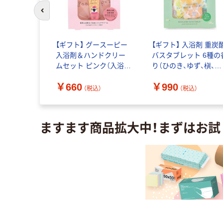
前のスライドへ
00個セッ
【ギフト】 グースーピー
【ギフト】 入浴剤 重炭
剤 招福の湯
入浴剤＆ハンドクリー
バスタブレット 6種の
74-105 1セ
ムセット ピンク（入浴剤
り（ひのき、ゆず、槇、木
（直送品）
ミルク&ホワイトティー
蓮、さくら、すずらん）1
￥660
￥990
+ミニハンドクリーム 香
セット（6錠：40g×各1
（税込）
（税込）
（税込）
り）1個 チャーリー
錠）チャーリー
ますます商品拡大中！まずはお試