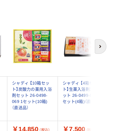
次へ
シャディ 【10箱セッ
シャディ 【4箱セッ
シャディ 
ト】炭酸力の薬用入浴
ト】生薬入浴剤3包セ
ト】薬用
剤セット 26-0498-
ット 26-0499-014 1
26-0498
069 1セット(10箱)
セット(4箱)（直送品）
ト(5箱)
（直送品）
￥14,850
￥7,500
￥8,0
（税込）
（税込）