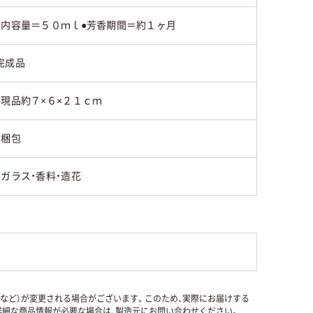
●内容量＝５０ｍｌ●芳香期間＝約１ヶ月
完成品
●現品約７×６×２１ｃｍ
1梱包
●ガラス・香料・造花
国など）が変更される場合がございます。このため、実際にお届けする
細な商品情報が必要な場合は、製造元にお問い合わせください。