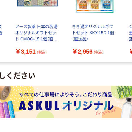
酸
アース製薬 日本の名湯
きき湯オリジナルギフ
香
オリジナルギフトセッ
トセット KKY-15D 1個
ト CMOG-15 1個（直送
（直送品）
錠
品）
ト
￥3,151
￥2,956
（税込）
（税込）
しください