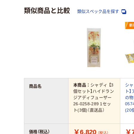
類似商品と比較
類似スペック品を探す
新
本商品：
シャディ 【3
シャ
商品名
個セット】ハイドラン
ト】
ジアディフューザー
の物語
26-0258-289 1セッ
057
ト(3個)（直送品）
(20
￥6,820
￥7
価格（税込）
（税込）