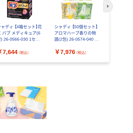
次のスライド
シャディ 【4箱セット】花
シャディ 【50個セット】
シャディ 【
王 バブ メディキュア(6
アロマハーブ香りの物
薬用入浴剤 
) 26-0566-030 1セッ
語(2包) 26-0574-040 1
包) 26-05
(4箱)（直送品）
セット(50個)（直送品）
ト(30個)（
￥7,644
￥7,976
￥7,558
（税込）
（税込）