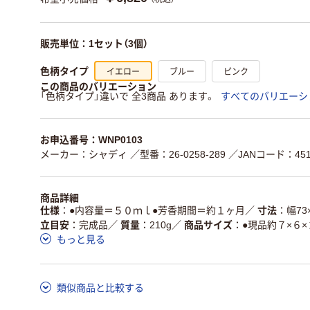
販売単位：1セット（3個）
イエロー
ブルー
ピンク
色柄タイプ
この商品のバリエーション
「色柄タイプ」違いで 全3商品 あります。
すべてのバリエーシ
お申込番号：WNP0103
メーカー：シャディ
／型番：26-0258-289
／JANコード：4518
商品詳細
仕様
●内容量＝５０ｍｌ●芳香期間＝約１ヶ月
／
寸法
幅73
立目安
完成品
／
質量
210g
／
商品サイズ
●現品約７×６
もっと見る
類似商品と比較する