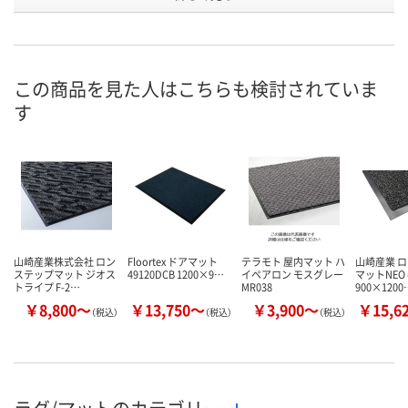
号
直送品
直送品
直送品
在庫
8月26日（水）まで
8月26日（水）まで
8月26日（水）
お届け日
この商品を見た人はこちらも検討されていま
す
数量
数量
数量
カゴへ
カゴへ
カ
山崎産業株式会社 ロン
Floortex ドアマット
テラモト 屋内マット ハ
山崎産業 
ステップマット ジオス
49120DCB 1200×9…
イペアロン モスグレー
マットNEO 
トライプ F-2…
MR038
900×1200
￥8,800～
￥13,750～
￥3,900～
￥15,6
（税込）
（税込）
（税込）