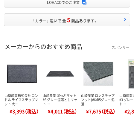
LOHACOでのご注文
5
「カラー」 違いで 全
商品あります。
メーカーからのおすすめ商品
スポンサー
山崎産業株式会社 コン
山崎産業 泥っぷマット
山崎産業 ロンステップ
山崎産業
ドル ライフステップマ
#6 グレー 泥落としマッ
マット(#6)R5グレー 泥
#3 グレ
ット 大…
ト …
落…
ト…
¥3,393（税込）
¥4,011（税込）
¥7,675（税込）
¥2,