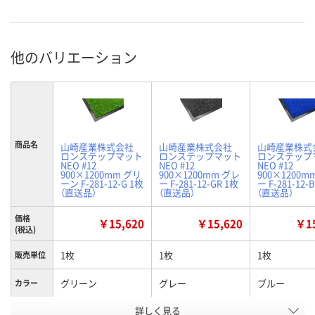
他のバリエーション
商品名
山崎産業株式会社
山崎産業株式会社
山崎産業株式
ロンステップマット
ロンステップマット
ロンステップ
NEO #12
NEO #12
NEO #12
900×1200mm グリ
900×1200mm グレ
900×1200m
ーン F-281-12-G 1枚
ー F-281-12-GR 1枚
ー F-281-12-
（直送品）
（直送品）
（直送品）
価格
￥15,620
￥15,620
￥15
(税込)
1枚
1枚
1枚
販売単位
グリーン
グレー
ブルー
カラー
お申込番
詳しく見る
WNU7345
WNU7346
WNU7344