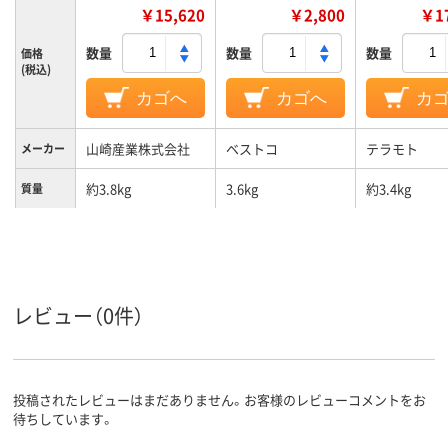
￥15,620
￥2,800
￥17
数量
数量
数量
価格
(税込)
カゴへ
カゴへ
カ
山崎産業株式会社
ベストコ
テラモト
メーカー
約3.8kg
3.6kg
約3.4kg
質量
レビュー（0件）
投稿されたレビューはまだありません。お客様のレビューコメントをお
待ちしています。