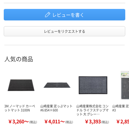
レビューを書く
レビューをリクエストする
人気の商品
3M ノーマッド カーペ
山崎産業 泥っぷマット
山崎産業株式会社 コン
山崎産業 
ットマット 3100N
#6 854×600
ドル ライフステップマ
#3
ット 大 グレー…
￥3,260～
￥4,011～
￥3,393
￥2,8
（税込）
（税込）
（税込）