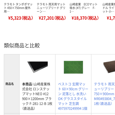
テラモト タンポポマッ
テラモト 雨天用マット
山崎産業 ECOマット
山崎産業
ト 450×750mm 屋外
ニューリブリード グリ
吸水 (#7) グレー F-
ドル ラ
用…
ーン …
1…
ット 小…
¥5,323（税込）
¥27,201（税込）
¥18,370（税込）
¥1,
類似商品と比較
本商品：
山崎産業株
ベストコ 玄関マッ
テラモト 雨天
商品名
式会社 ロンステッ
ト 60×90cm グリー
ューリブリー
プマットNEO #12
ン 泥落とし 水洗い
750×900mm
900×1200mm ブラ
OK グラススタイル
MR0493804_
ック F-281-12-B 1枚
マット 芝生調
1枚（直送品）
（直送品）
4975970249994 1個