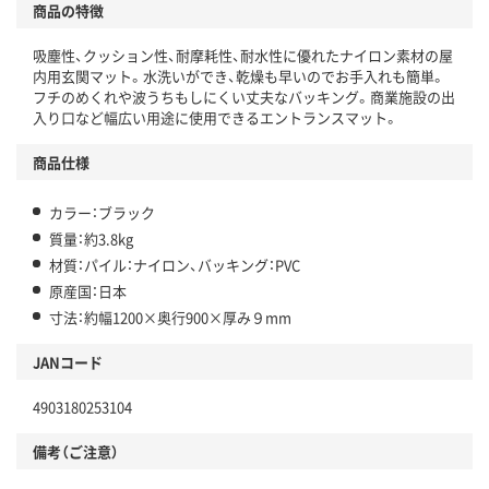
商品の特徴
吸塵性、クッション性、耐摩耗性、耐水性に優れたナイロン素材の屋
内用玄関マット。水洗いができ、乾燥も早いのでお手入れも簡単。
フチのめくれや波うちもしにくい丈夫なバッキング。商業施設の出
入り口など幅広い用途に使用できるエントランスマット。
商品仕様
カラー：ブラック
質量：約3.8kg
材質：パイル：ナイロン、バッキング：PVC
原産国：日本
寸法：約幅1200×奥行900×厚み９mm
JANコード
4903180253104
備考（ご注意）