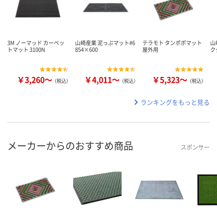
3M ノーマッド カーペッ
山崎産業 泥っぷマット#6
テラモト タンポポマット
山
トマット 3100N
854×600
屋外用
ク
￥3,260～
￥4,011～
￥5,323～
（税込）
（税込）
（税込）
ランキングをもっと見る
メーカーからのおすすめ商品
スポンサー