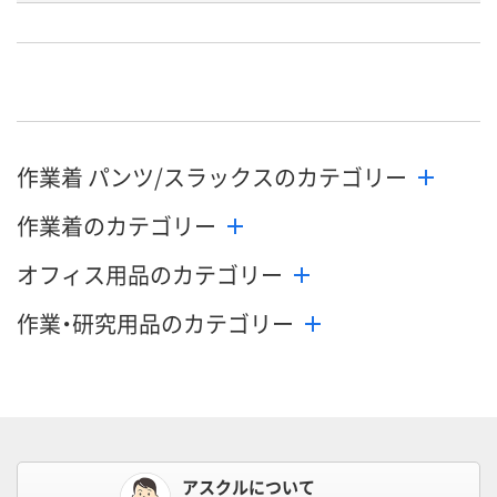
お申込番
AWN5741
AWN5731
AWN5734
号
直送品
直送品
直送品
在庫
お届け日
メーカー都合により
メーカー都合により
メーカー都合
作業着 パンツ/スラックスのカテゴリー
販売停止中です
販売停止中です
販売停止中で
作業着のカテゴリー
オフィス用品のカテゴリー
作業・研究用品のカテゴリー
アスクルについて