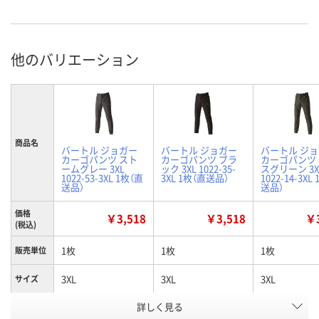
他のバリエーション
商品名
バートル ジョガー
バートル ジョガー
バートル ジ
カーゴパンツ スト
カーゴパンツ ブラ
カーゴパンツ
ームグレー 3XL
ック 3XL 1022-35-
スグリーン 3X
1022-53-3XL 1枚（直
3XL 1枚（直送品）
1022-14-3XL
送品）
送品）
価格
￥3,518
￥3,518
￥3
(税込)
1枚
1枚
1枚
販売単位
3XL
3XL
3XL
サイズ
詳しく見る
ストームグレー
ブラック
ミルスグリー
カラー