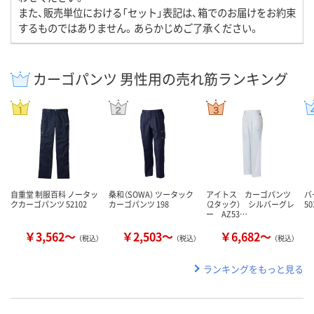
また、販売単位における「セット」表記は、箱でのお届けをお約束
するものではありません。あらかじめご了承ください。
カーゴパンツ 男性用の売れ筋ランキング
自重堂 制服百科 ノータッ
桑和（SOWA） ツータック
アイトス カーゴパンツ
バ
クカーゴパンツ 52102
カーゴパンツ 198
（2タック） シルバーグレ
50
ー AZ53…
￥3,562～
￥2,503～
￥6,682～
（税込）
（税込）
（税込）
ランキングをもっと見る