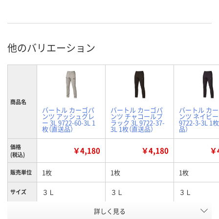
他のバリエーション
商品名
バートル カーゴパ
バートル カーゴパ
バートル カ
ンツ アッシュグレ
ンツ チャコールブ
ンツ ネイビー 
ー 3L 9722-60-3L 1
ラック 3L 9722-37-
9722-3-3L 
枚（直送品）
3L 1枚（直送品）
品）
価格
￥4,180
￥4,180
￥4
(税込)
1枚
1枚
1枚
販売単位
３Ｌ
３Ｌ
３Ｌ
サイズ
詳しく見る
アッシュグレー
チャコールブラック
ネイビー
カラー