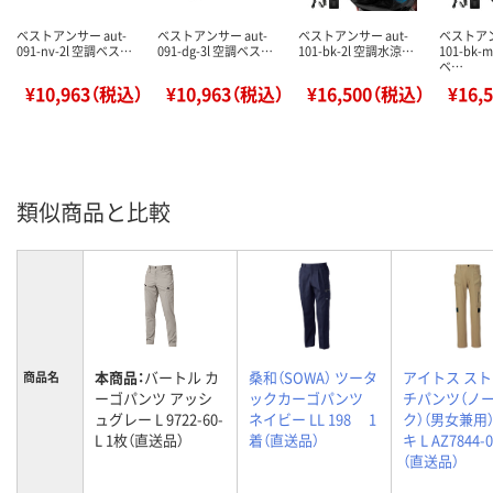
ベストアンサー aut-
ベストアンサー aut-
ベストアンサー aut-
ベストアン
091-nv-2l 空調ベス…
091-dg-3l 空調ベス…
101-bk-2l 空調水涼…
101-bk
ベ…
¥10,963（税込）
¥10,963（税込）
¥16,500（税込）
¥16,
類似商品と比較
本商品：
バートル カ
桑和（SOWA） ツータ
アイトス ス
商品名
ーゴパンツ アッシ
ックカーゴパンツ
チパンツ（ノ
ュグレー L 9722-60-
ネイビー LL 198 1
ク）（男女兼用）
L 1枚（直送品）
着（直送品）
キ L AZ7844-
（直送品）