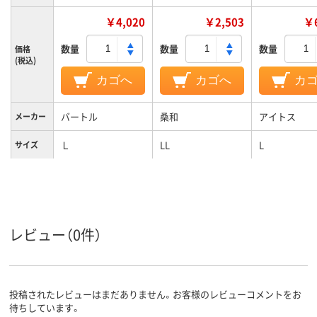
￥4,020
￥2,503
￥6
数量
数量
数量
価格
(税込)
カゴへ
カゴへ
カ
バートル
桑和
アイトス
メーカー
Ｌ
LL
L
サイズ
レビュー（0件）
投稿されたレビューはまだありません。お客様のレビューコメントをお
待ちしています。