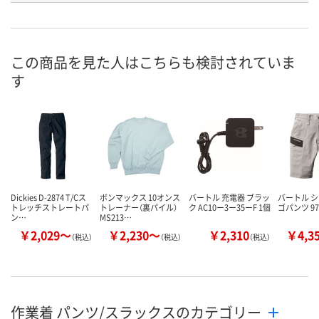
お申込番
WNX0906
WNX0892
WNX0891
号
直送品
直送品
直送品
在庫
この商品を見た人はこちらも検討されていま
す
8月20日（木）まで
お届け日
数量
メーカー都合により
メーカー都合
販売停止中です
販売停止中で
カゴへ
Dickies D-2874 T/Cス
ボンマックス 10オンス
バートル 充電器 ブラッ
バートル 
トレッチストレートパ
トレーナー（裏パイル）
ク AC10ー3ー35ーF 1個
ゴパンツ 97
ン…
MS213…
￥2,029～
￥2,230～
￥2,310
￥4,3
（税込）
（税込）
（税込）
作業着 パンツ/スラックスのカテゴリー