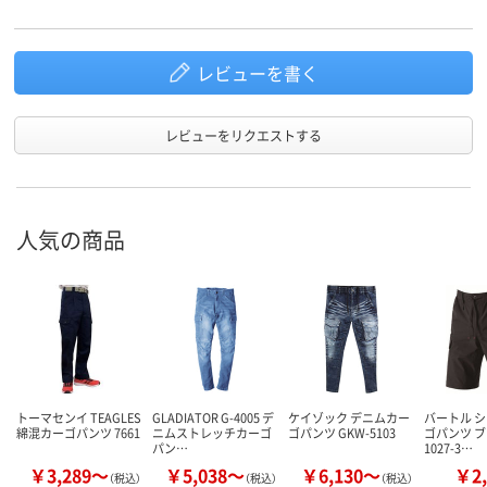
レビューを書く
レビューをリクエストする
人気の商品
トーマセンイ TEAGLES
GLADIATOR G-4005 デ
ケイゾック デニムカー
バートル 
綿混カーゴパンツ 7661
ニムストレッチカーゴ
ゴパンツ GKW-5103
ゴパンツ ブ
パン…
1027-3…
￥3,289～
￥5,038～
￥6,130～
￥2,
（税込）
（税込）
（税込）