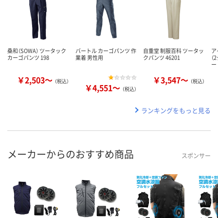
桑和（SOWA） ツータック
バートル カーゴパンツ 作
自重堂 制服百科 ツータッ
ア
カーゴパンツ 198
業着 男性用
クパンツ 46201
（
ー
￥2,503～
￥3,547～
（税込）
（税込）
￥4,551～
（税込）
ランキングをもっと見る
メーカーからのおすすめ商品
スポンサー