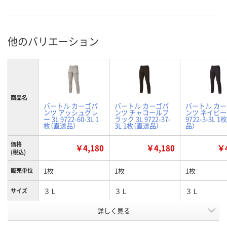
他のバリエーション
商品名
バートル カーゴパ
バートル カーゴパ
バートル カ
ンツ アッシュグレ
ンツ チャコールブ
ンツ ネイビー 
ー 3L 9722-60-3L 1
ラック 3L 9722-37-
9722-3-3L 
枚（直送品）
3L 1枚（直送品）
品）
価格
￥4,180
￥4,180
￥4
(税込)
1枚
1枚
1枚
販売単位
３Ｌ
３Ｌ
３Ｌ
サイズ
詳しく見る
アッシュグレー
チャコールブラック
ネイビー
カラー