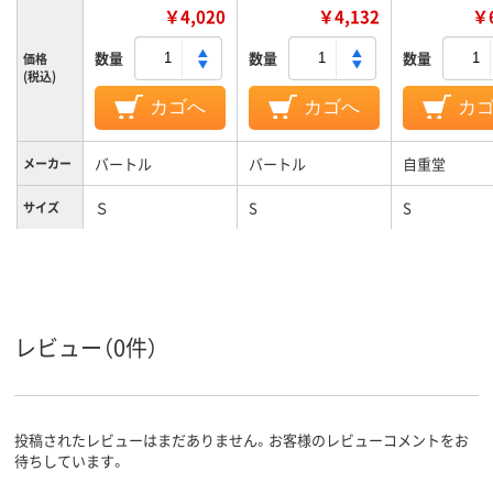
￥4,020
￥4,132
￥6
数量
数量
数量
価格
(税込)
カゴへ
カゴへ
カ
バートル
バートル
自重堂
メーカー
Ｓ
S
S
サイズ
レビュー（0件）
投稿されたレビューはまだありません。お客様のレビューコメントをお
待ちしています。