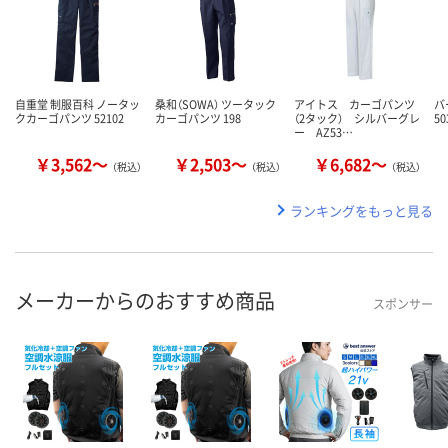
自重堂 制服百科 ノータッ
桑和（SOWA） ツータック
アイトス カーゴパンツ
バ
クカーゴパンツ 52102
カーゴパンツ 198
（2タック） シルバーグレ
50
ー AZ53…
￥3,562～
￥2,503～
￥6,682～
（税込）
（税込）
（税込）
ランキングをもっと見る
メーカーからのおすすめ商品
スポンサー