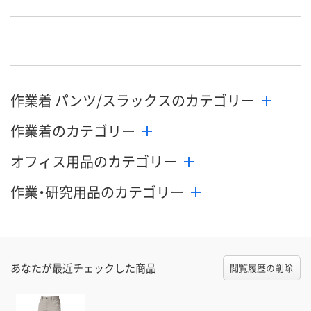
お申込番
WNX0906
WNX0892
WNX0891
号
直送品
直送品
直送品
在庫
8月21日（金）まで
お届け日
作業着 パンツ/スラックスのカテゴリー
数量
メーカー都合により
メーカー都合
販売停止中です
販売停止中で
作業着のカテゴリー
カゴへ
オフィス用品のカテゴリー
作業・研究用品のカテゴリー
あなたが最近チェックした商品
閲覧履歴の削除