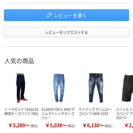
レビューを書く
レビューをリクエストする
人気の商品
トーマセンイ TEAGLES
GLADIATOR G-4005 デ
ケイゾック デニムカー
バートル 
綿混カーゴパンツ 7661
ニムストレッチカーゴ
ゴパンツ GKW-5103
ゴパンツ ブ
パン…
1027-3…
￥3,289～
￥5,038～
￥6,130～
￥2,
（税込）
（税込）
（税込）