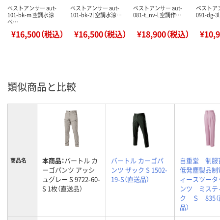
ベストアンサー aut-
ベストアンサー aut-
ベストアンサー aut-
ベストアン
101-bk-m 空調水涼
101-bk-2l 空調水涼…
081-t_nv-l 空調作…
091-dg-
ベ…
¥16,500（税込）
¥16,500（税込）
¥18,900（税込）
¥10,
類似商品と比較
本商品：
バートル カ
バートル カーゴパ
自重堂 制
商品名
ーゴパンツ アッシ
ンツ ザック S 1502-
低発塵製品制
ュグレー S 9722-60-
19-S（直送品）
ィースツータ
S 1枚（直送品）
ンツ ミステ
ク Ｓ 835
品）