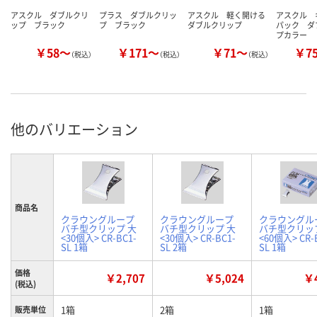
アスクル ダブルクリ
プラス ダブルクリッ
アスクル 軽く開ける
アスクル 
ップ ブラック
プ ブラック
ダブルクリップ
パック ダ
プカラー
￥58～
￥171～
￥71～
￥7
（税込）
（税込）
（税込）
他のバリエーション
商品名
クラウングループ
クラウングループ
クラウングル
バチ型クリップ 大
バチ型クリップ 大
バチ型クリッ
<30個入> CR-BC1-
<30個入> CR-BC1-
<60個入> CR-
SL 1箱
SL 2箱
SL 1箱
価格
￥2,707
￥5,024
￥4
(税込)
1箱
2箱
1箱
販売単位