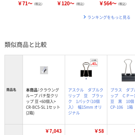
￥71～
￥120～
￥564～
（税込）
（税込）
（税込）
ランキングをもっと見る
類似商品と比較
本商品：
クラウング
アスクル ダブルク
プラス ダブ
商品名
ループ バチ型クリ
リップ 豆 ブラッ
ップ ＣＰー
ップ 豆 <60個入>
ク 1パック（10個
豆 黒 1
CR-BC5-SL 1セット
入） 幅15mm オリ
CP-106 1箱
(2箱)
ジナル
￥7,043
￥58