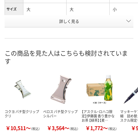
大
大
小
サイズ
お申込番
詳しく見る
EX61898
WW47606
WW47605
号
5点
2点
3点
在庫
8月11日（火）
8月11日（火）
8月11日（火）
お届け日
この商品を見た人はこちらも検討されていま
す
数量
数量
数量
カゴへ
カゴへ
カ
コクヨ バチ型クリップ
ベロス バチ型クリップ
【アスクル・ロハコ限
マッキーケ
クリ
シルバー
定】伊藤園 香り豊かな
細 詰め替
お茶 【緑茶】【麦…
スクル限定
￥10,511～
￥3,564～
￥1,772～
￥
（税込）
（税込）
（税込）