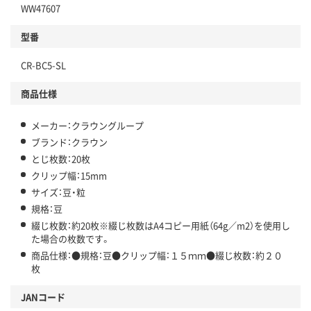
WW47607
型番
CR-BC5-SL
商品仕様
メーカー：クラウングループ
ブランド：クラウン
とじ枚数：20枚
クリップ幅：15mm
サイズ：豆・粒
規格：豆
綴じ枚数：約20枚※綴じ枚数はA4コピー用紙（64g／m2）を使用し
た場合の枚数です。
商品仕様：●規格：豆●クリップ幅：１５ｍｍ●綴じ枚数：約２０
枚
JANコード