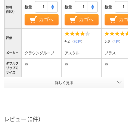
数量
数量
数量
価格
(税込)
カゴへ
カゴへ
カ
評価
4.2
5.0
（
92件
）
（
4件
）
クラウングループ
アスクル
プラス
メーカー
ダブルク
豆
豆
豆
リップの
サイズ
詳しく見る
豆・粒
豆
豆
サイズ
カラーグ
シルバー系
ブラック系
ブラック系
ループ
20枚
40枚
コピー用紙約
とじ枚数
枚、40枚
レビュー（0件）
アスクル