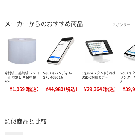
メーカーからのおすすめ商品
スポンサー
今村紙工 感熱紙 レジロ
Square ハンディ A-
Square スタンド(iPad
Square
ール 芯無し 中保存 幅
SKU-0880 1台
USB-C対応モデ…
リンター
80…
A…
¥1,069（税込）
¥44,980（税込）
¥29,364（税込）
¥39,
類似商品と比較