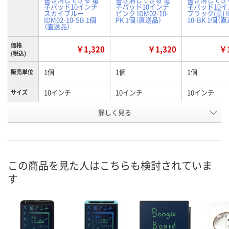
子パッド10インチ
子パッド10インチ
子パッド10イ
スカイブルー
ピンク IDM02-10-
ブラック(黒) I
IDM02-10-SB 1個
PK 1個（直送品）
10-BK 1個（
（直送品）
価格
￥1,320
￥1,320
￥1
(税込)
1個
1個
1個
販売単位
10インチ
10インチ
10インチ
サイズ
詳しく見る
スカイブルー
ピンク
ブラック
カラー
お申込番
WX76009
WX76001
WX75993
号
直送品
直送品
わずか
在庫
この商品を見た人はこちらも検討されていま
す
8月25日（火）まで
8月25日（火）まで
8月25日（火）
お届け日
数量
数量
数量
カゴへ
カゴへ
カ