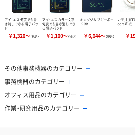
アイ・エス 何度でも書
アイ・エス カラー文字
キングジム ブギーボー
カモ井加工紙 
き消しできる 電子パッ
何度でも書き消しでき
ド BB
core 和紙
ド
る 電子パッド
￥1,320～
￥1,100～
￥6,644～
￥1
（税込）
（税込）
（税込）
その他事務機器のカテゴリー
事務機器のカテゴリー
オフィス用品のカテゴリー
作業・研究用品のカテゴリー