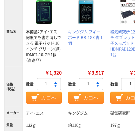
本商品：
アイ・エス
キングジム ブギー
磁気研究所 1
商品名
何度でも書き消しで
ボード BB-1GX 青 1
チ タブレッ
きる 電子パッド 10
個
子メモパッド
インチ グリーン(緑)
HDMPAD120B
IDM02-10-GR 1個
1台
（直送品）
￥1,320
￥3,917
￥1
数量
数量
数量
価格
(税込)
カゴへ
カゴへ
カ
アイ・エス
キングジム
磁気研究所
メーカー
132ｇ
約110g
197ｇ
質量