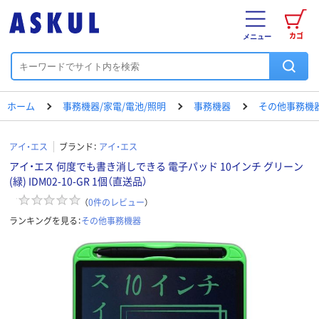
カゴ
メニュー
ホーム
事務機器/家電/電池/照明
事務機器
その他事務機
アイ・エス
ブランド：
アイ・エス
アイ・エス 何度でも書き消しできる 電子パッド 10インチ グリーン
(緑) IDM02-10-GR 1個（直送品）
（
0
件のレビュー
）
ランキングを見る：
その他事務機器