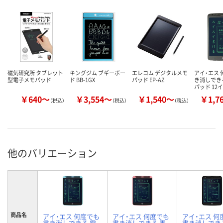
磁気研究所 タブレット
キングジム ブギーボー
エレコム デジタルメモ
アイ・エス
型電子メモパッド
ド BB-1GX
パッド EP-AZ
き消しでき
パッド 12
￥640～
￥3,554～
￥1,540～
￥1,7
（税込）
（税込）
（税込）
他のバリエーション
商品名
アイ・エス 何度でも
アイ・エス 何度でも
アイ・エス 何
書き消しできる 電
書き消しできる 電
書き消しでき