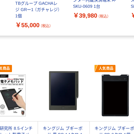
TBグループ GACHAレ
SKU-0609 1台
S
ジ GRー1 （ガチャレジ）
￥39,980
1個
（税込）
￥55,000
（税込）
気商品
人気商品
研究所 8.5インチ
キングジム ブギーボ
キングジム ブギー