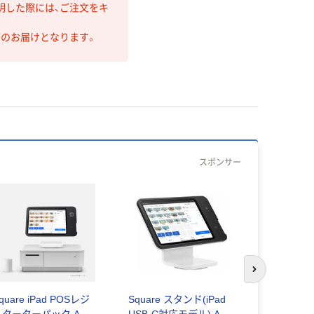
明した際には、ご注文をキ
第のお届けとなります。
スポンサー
次のスライド
quare iPad POSレジ
Square スタンド(iPad
キヤノン
スターターパック A-
USB-C対応モデル) A-
F-605G