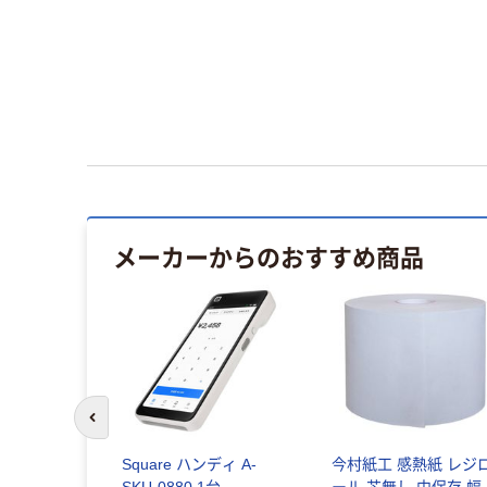
メーカーからのおすすめ商品
前のスライドへ
Square ハンディ A-
今村紙工 感熱紙 レジ
) A-SKU-
SKU-0880 1台
ール 芯無し 中保存 幅