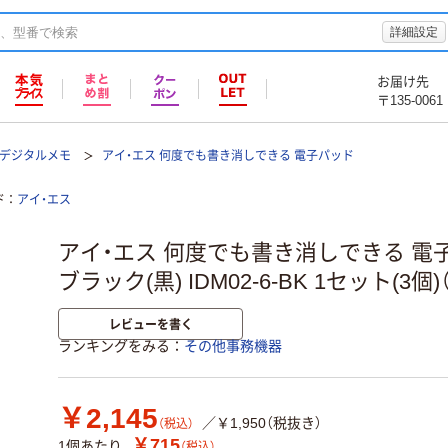
詳細設定
お届け先
〒135-0061
デジタルメモ
アイ・エス 何度でも書き消しできる 電子パッド
ド
アイ・エス
アイ・エス 何度でも書き消しできる 電子
ブラック(黒) IDM02-6-BK 1セット(3個
レビューを書く
ランキングをみる
その他事務機器
￥2,145
／￥1,950（税抜き）
（税込）
￥715
1個あたり
（税込）