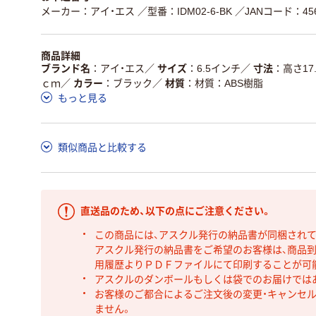
メーカー：アイ・エス
／型番：IDM02-6-BK
／JANコード：4560
商品詳細
ブランド名
アイ・エス
／
サイズ
6.5インチ
／
寸法
高さ17
ｃｍ
／
カラー
ブラック
／
材質
材質：ABS樹脂
もっと見る
類似商品と比較する
直送品のため、以下の点にご注意ください。
この商品には、アスクル発行の納品書が同梱され
アスクル発行の納品書をご希望のお客様は、商品到
用履歴よりＰＤＦファイルにて印刷することが可
アスクルのダンボールもしくは袋でのお届けでは
お客様のご都合によるご注文後の変更・キャンセル
ません。