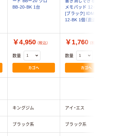
ード BBー20 クロ
書き消しできる 電子
黒
BB-20-BK 1台
メモパッド 12インチ
[ブラック] IDM02-
12-BK 1個（直送品）
￥4,950
￥1,760
￥3,8
（税込）
（税込）
数量
数量
数量
カゴへ
カゴへ
4.0
キングジム
アイ・エス
キングジ
ブラック系
ブラック系
ブラック