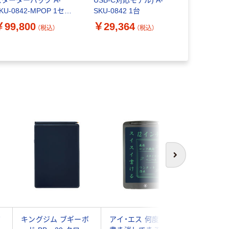
KU-0842-MPOP 1セッ
SKU-0842 1台
￥1,240
ト（直送品）
￥99,800
￥29,364
（税込）
（税込）
次へ
ボ
キングジム ブギーボ
アイ・エス 何度でも
ブギーボー