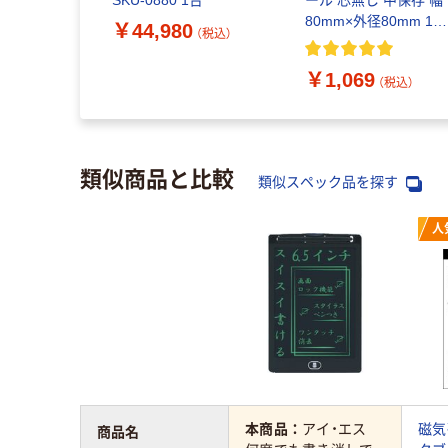
）
80mm×外径80mm 1パ
￥44,980
（税込）
ック（3巻入）
0
（税込）
￥1,069
（税込）
類似商品と比較
類似スペック品を探す
人
本商品：
アイ・エス
磁気
商品名