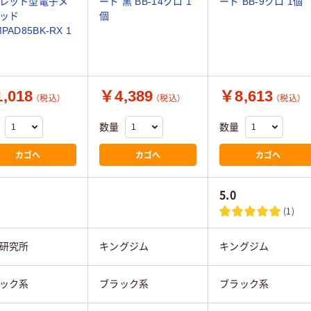
レット型電子メ
ード 黒 BB-14クロ 1
ード BB-9クロ 1個
ッド
個
PAD85BK-RX 1
,018
￥4,389
￥8,613
（税込）
（税込）
（税込）
数量
数量
カゴへ
カゴへ
カゴへ
5.0
(1)
研究所
キングジム
キングジム
ック系
ブラック系
ブラック系