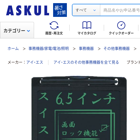
すべて
カテゴリー
履歴・再注文
マイカタログ
クイックオーダー
ホーム
事務機器/家電/電池/照明
事務機器
その他事務機器
メーカー
アイ・エス
アイ・エスのその他事務機器を全て見る
ブラン