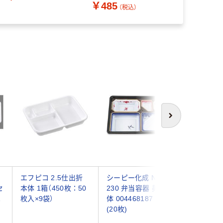
￥485
￥3,220
（税込）
次へ
イ
エフピコ 2.5仕出折
シーピー化成 NUー
積水ヒノマ
セ
本体 1箱（450枚：50
230 弁当容器 美濃本
BEN-M2
1
枚入×9袋）
体 004468187 1袋
青 新 76
(20枚)
ト(600枚
）