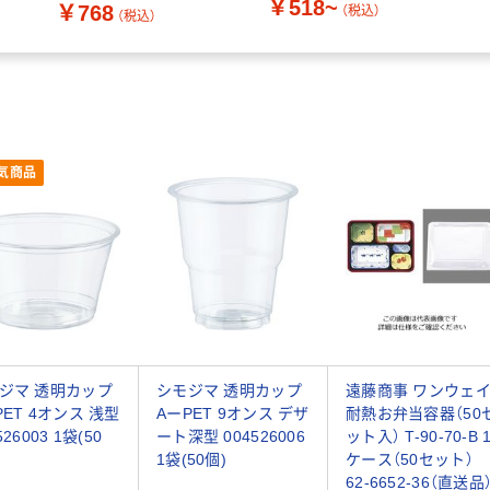
￥518~
￥768
（税込）
（税込）
気商品
ジマ 透明カップ
シモジマ 透明カップ
遠藤商事 ワンウェ
PET 4オンス 浅型
AーPET 9オンス デザ
耐熱お弁当容器（50
526003 1袋(50
ート深型 004526006
ット入） T-90-70-B 
1袋(50個)
ケース（50セット）
62-6652-36（直送品