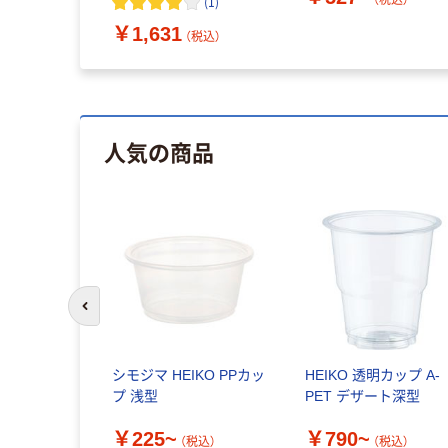
(
1
)
￥1,631
（税込）
人気の商品
前のスライドへ
シモジマ HEIKO PPカッ
HEIKO 透明カップ A-
プ 浅型
PET デザート深型
￥225~
￥790~
（税込）
（税込）