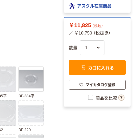
アスクル在庫商品
￥11,825
（税込）
／ ￥10,750 （税抜き）
数量
カゴに入れる
マイカタログ登録
85平
BF-384平
商品を比較
42
BF-229