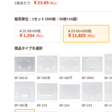
￥23.65
1枚あたり
（税込）
販売単位：1セット（500枚：50枚×10袋）
￥25.08×50枚
￥23.65×500枚
￥1,254
￥11,825
（税込）
（税込）
商品タイプを選択
BF-360-B
BF-386浅
BF-386平
BF-386S
BF-3
BF-380浅
BF-253
BF-244
BF-243
BF-2