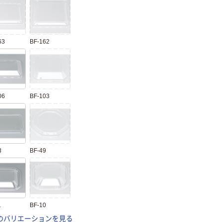
63
BF-162
06
BF-103
3
BF-49
1
BF-10
のバリエーションを見る