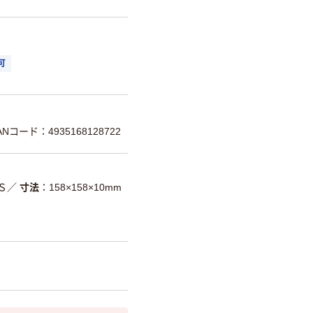
可
ANコード：4935168128722
Ｓ
／
寸法
158×158×10mm