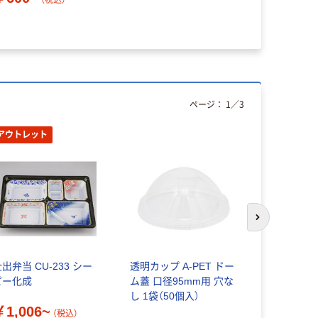
ページ：
1
／
3
アウトレット
次のスライド
出弁当 CU-233 シー
透明カップ A-PET ドー
ケーピープ
ピー化成
ム蓋 口径95mm用 穴な
製弁当容器
し 1袋（50個入）
クス KM-5
￥1,006~
（税込）