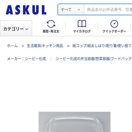
すべて
カテゴリー
履歴・再注文
マイカタログ
クイックオーダー
ホーム
生活雑貨/キッチン用品
紙コップ/紙おしぼり/割り箸/使い捨
メーカー
シーピー化成
シーピー化成の弁当容器/惣菜容器/フードパッ