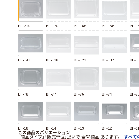
BF-210
BF-170
BF-168
BF-166
BF-1
BF-141
BF-128
BF-122
BF-107
BF-1
BF-78
BF-77
BF-76
BF-74
BF-7
BF-18
BF-14
BF-13
BF-12
BF-1
この商品のバリエーション
「商品タイプ」「販売単位」違いで 全53商品 あります。
すべて