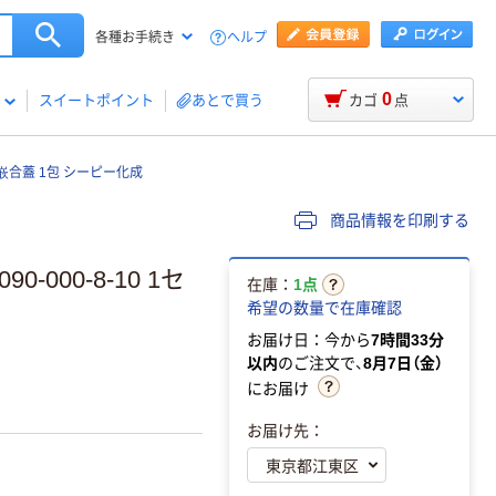
ヘルプ
各種お手続き
0
スイートポイント
あとで買う
カゴ
点
 嵌合蓋 1包 シーピー化成
商品情報を印刷する
0-000-8-10 1セ
在庫：
1点
希望の数量で在庫確認
お届け日：今から
7時間33分
以内
のご注文で、
8月7日（金）
にお届け
お届け先：