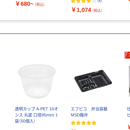
(
4
)
￥680~
（税込）
￥1,074
（税込）
透明カップ A-PET 10オ
エフピコ 弁当容器
仕
ンス 丸底 口径95ｍｍ 1
MSD箱弁
袋（50個入）