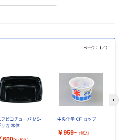
ページ：
1
／
2
次のスライド
エフピコチューパ MS-
中央化学 CF カップ
ヘイコー H
デリカ 本体
バッグ 白
￥959~
（税込）
￥600~
￥2,164
（税込）