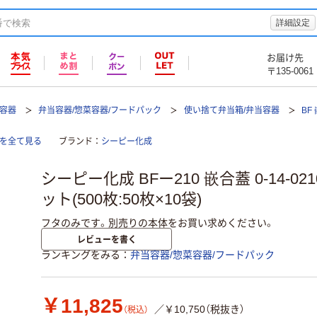
詳細設定
お届け先
〒135-0061
て容器
弁当容器/惣菜容器/フードパック
使い捨て弁当箱/弁当容器
BF
クを全て見る
ブランド
シーピー化成
シーピー化成 BFー210 嵌合蓋 0-14-02109
ット(500枚:50枚×10袋)
フタのみです。別売りの本体をお買い求めください。
レビューを書く
ランキングをみる
弁当容器/惣菜容器/フードパック
￥11,825
／￥10,750（税抜き）
（税込）