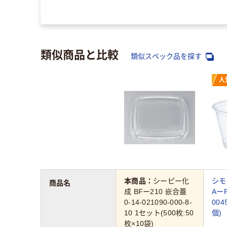
類似商品と比較
類似スペック品を探す
人
本商品：
シーピー化
シモ
商品名
成 BFー210 嵌合蓋
Aー
0-14-021090-000-8-
004
10 1セット(500枚:50
個)
枚×10袋)