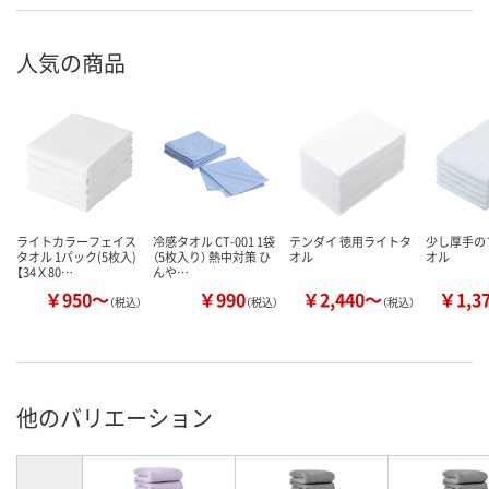
人気の商品
ライトカラーフェイス
冷感タオル CT-001 1袋
テンダイ 徳用ライトタ
少し厚手の
タオル 1パック(5枚入)
（5枚入り） 熱中対策 ひ
オル
オル
【34Ｘ80…
んや…
￥950～
￥990
￥2,440～
￥1,3
（税込）
（税込）
（税込）
他のバリエーション