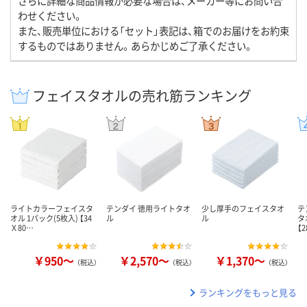
さらに詳細な商品情報が必要な場合は、メーカー等にお問い合
わせください。
また、販売単位における「セット」表記は、箱でのお届けをお約束
するものではありません。あらかじめご了承ください。
フェイスタオルの売れ筋ランキング
ライトカラーフェイスタ
テンダイ 徳用ライトタオ
少し厚手のフェイスタオ
テ
オル 1パック(5枚入) 【34
ル
ル
タ
Ｘ80…
【
￥950～
￥2,570～
￥1,370～
（税込）
（税込）
（税込）
ランキングをもっと見る