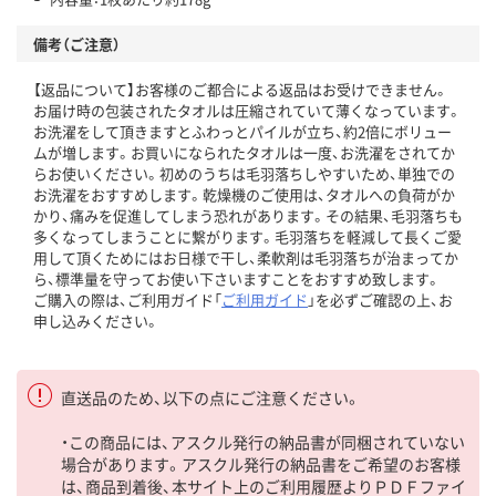
備考（ご注意）
【返品について】お客様のご都合による返品はお受けできません。
お届け時の包装されたタオルは圧縮されていて薄くなっています。
お洗濯をして頂きますとふわっとパイルが立ち、約2倍にボリュー
ムが増します。お買いになられたタオルは一度、お洗濯をされてか
らお使いください。初めのうちは毛羽落ちしやすいため、単独での
お洗濯をおすすめします。乾燥機のご使用は、タオルへの負荷がか
かり、痛みを促進してしまう恐れがあります。その結果、毛羽落ちも
多くなってしまうことに繋がります。毛羽落ちを軽減して長くご愛
用して頂くためにはお日様で干し、柔軟剤は毛羽落ちが治まってか
ら、標準量を守ってお使い下さいますことをおすすめ致します。
ご購入の際は、ご利用ガイド「
ご利用ガイド
」を必ずご確認の上、お
申し込みください。
直送品のため、以下の点にご注意ください。
・この商品には、アスクル発行の納品書が同梱されていない
場合があります。アスクル発行の納品書をご希望のお客様
は、商品到着後、本サイト上のご利用履歴よりＰＤＦファイ