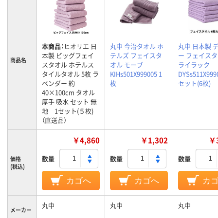
本商品：
ヒオリエ 日
丸中 今治タオル ホ
丸中 日本製 
本製 ビッグフェイ
テルズ フェイスタ
ー フェイス
商品名
スタオル ホテルス
オル モーブ
ライラック
タイルタオル 5枚 ラ
KIHs501X999005 1
DYSs511X999
ベンダー 約
枚
セット(6枚)
40×100cm タオル
厚手 吸水 セット 無
地 1セット(５枚)
（直送品）
￥4,860
￥1,302
￥3
数量
数量
数量
価格
(税込)
カゴへ
カゴへ
カ
丸中
丸中
丸中
メーカー