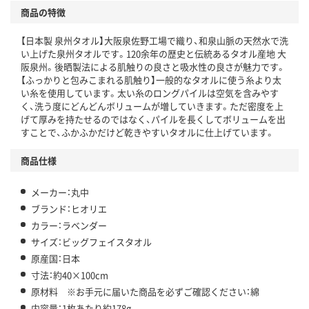
商品の特徴
【日本製 泉州タオル】大阪泉佐野工場で織り、和泉山脈の天然水で洗
い上げた泉州タオルです。120余年の歴史と伝統あるタオル産地 大
阪泉州。後晒製法による肌触りの良さと吸水性の良さが魅力です。
【ふっかりと包みこまれる肌触り】一般的なタオルに使う糸より太
い糸を使用しています。太い糸のロングパイルは空気を含みやす
く、洗う度にどんどんボリュームが増していきます。ただ密度を上
げて厚みを持たせるのではなく、パイルを長くしてボリュームを出
すことで、ふかふかだけど乾きやすいタオルに仕上げています。
商品仕様
メーカー：丸中
ブランド：ヒオリエ
カラー：ラベンダー
サイズ：ビッグフェイスタオル
原産国：日本
寸法：約40×100cm
原材料 ※お手元に届いた商品を必ずご確認ください：綿
内容量：1枚あたり約178g