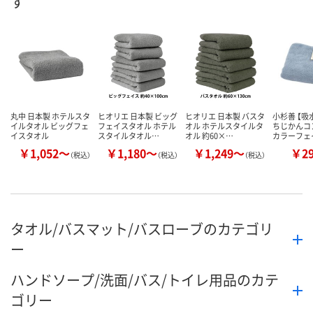
す
数量
数量
お取り扱い終了しま
した
カゴへ
カ
丸中 日本製 ホテルスタ
ヒオリエ 日本製 ビッグ
ヒオリエ 日本製 バスタ
小杉善 【吸
イルタオル ビッグフェ
フェイスタオル ホテル
オル ホテルスタイルタ
ちじかんコ
イスタオル
スタイルタオル…
オル 約60×…
カラーフェ
￥1,052～
￥1,180～
￥1,249～
￥2
（税込）
（税込）
（税込）
タオル/バスマット/バスローブのカテゴリ
ー
ハンドソープ/洗面/バス/トイレ用品のカテ
ゴリー