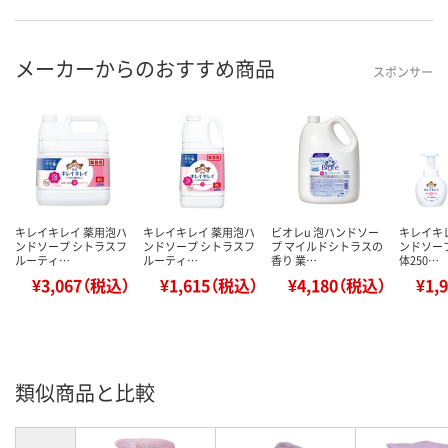
メーカーからのおすすめ商品
スポンサー
キレイキレイ 薬用泡ハ
キレイキレイ 薬用泡ハ
ビオレu 泡ハンドソー
キレイキ
ンドソープ シトラスフ
ンドソープ シトラスフ
プ マイルドシトラスの
ンドソープ
ルーティ…
ルーティ…
香り 業…
体250…
¥3,067（税込）
¥1,615（税込）
¥4,180（税込）
¥1,
類似商品と比較