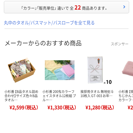
22
「カラー」「販売単位」 違いで 全
商品あります。
丸中のタオル/バスマット/バスローブを全て見る
メーカーからのおすすめ商品
スポンサー
小杉善 【B品タオル詰め
小杉善 200匁カラーフ
挨拶用タオル 無地熨斗
小杉善 【
合わせ】サイズ色々B品
ェイスタオル12枚組 ブ
10枚入 GT-003 お年…
ちじかん
タオル…
ルー…
カラーフ
¥2,599（税込）
¥1,330（税込）
¥1,280（税込）
¥