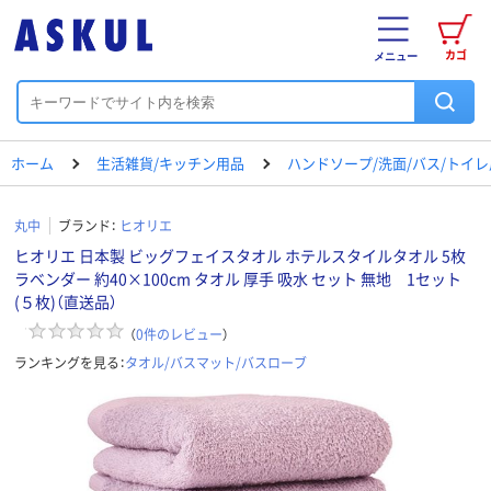
カゴ
メニュー
ホーム
生活雑貨/キッチン用品
ハンドソープ/洗面/バス/トイ
丸中
ブランド：
ヒオリエ
ヒオリエ 日本製 ビッグフェイスタオル ホテルスタイルタオル 5枚
ラベンダー 約40×100cm タオル 厚手 吸水 セット 無地 1セット
(５枚)（直送品）
（
0
件のレビュー
）
ランキングを見る：
タオル/バスマット/バスローブ