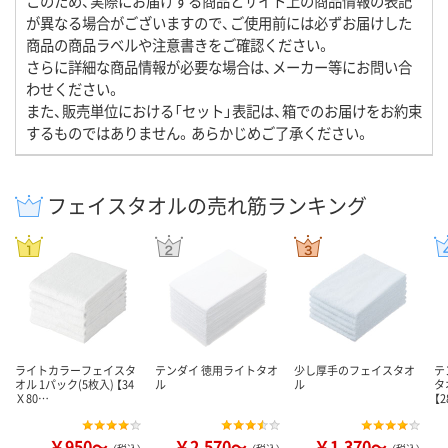
このため、実際にお届けする商品とサイト上の商品情報の表記
が異なる場合がございますので、ご使用前には必ずお届けした
商品の商品ラベルや注意書きをご確認ください。
さらに詳細な商品情報が必要な場合は、メーカー等にお問い合
わせください。
また、販売単位における「セット」表記は、箱でのお届けをお約束
するものではありません。あらかじめご了承ください。
フェイスタオルの売れ筋ランキング
ライトカラーフェイスタ
テンダイ 徳用ライトタオ
少し厚手のフェイスタオ
テ
オル 1パック(5枚入) 【34
ル
ル
タ
Ｘ80…
【
￥950～
￥2,570～
￥1,370～