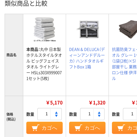
類似商品と比較
本商品：
丸中 日本製
DEAN & DELUCA（デ
抗菌防臭フェ
ホテルスタイルタオ
ィーンアンドデルー
オル グレー 
商品名
ル ビッグフェイス
カ） ハンドタオルギ
（1袋(2枚)×5
タオル ライトグレ
フトBox 1箱
部屋干し 業務
ー HSLs303X999007
ロン仕様 伊
1セット(5枚)
ル
￥5,170
￥1,320
￥3
数量
数量
数量
価格
(税込)
カゴへ
カゴへ
カ