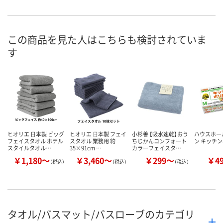
直送品
6点
あり
在庫
8月8日（土）
8月8日（土）
お届け日
この商品を見た人はこちらも検討されていま
す
数量
数量
お取り扱い終了しま
した
カゴへ
カ
ヒオリエ 日本製 ビッグ
ヒオリエ 日本製 フェイ
小杉善 【吸水速乾】おう
ハウスホー
フェイスタオル ホテル
スタオル 業務用 約
ちじかんコンフォート
ン キッチン
スタイルタオル…
35×91cm …
カラーフェイスタ…
￥1,180～
￥3,460～
￥299～
￥4
（税込）
（税込）
（税込）
タオル/バスマット/バスローブのカテゴリ