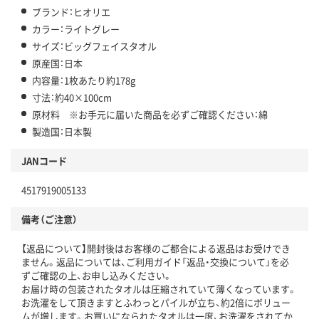
ブランド：ヒオリエ
カラー：ライトグレー
サイズ：ビッグフェイスタオル
原産国：日本
内容量：1枚あたり約178g
寸法：約40×100cm
原材料 ※お手元に届いた商品を必ずご確認ください：綿
製造国：日本製
JANコード
4517919005133
備考（ご注意）
【返品について】開封後はお客様のご都合による返品はお受けでき
ません。返品については、ご利用ガイド「返品・交換について」を必
ずご確認の上、お申し込みください。
お届け時の包装されたタオルは圧縮されていて薄くなっています。
お洗濯をして頂きますとふわっとパイルが立ち、約2倍にボリュー
ムが増します。お買いになられたタオルは一度、お洗濯をされてか