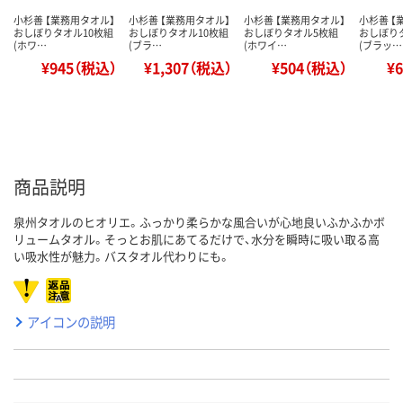
小杉善 【業務用タオル】
小杉善 【業務用タオル】
小杉善 【業務用タオル】
小杉善 【
おしぼりタオル10枚組
おしぼりタオル10枚組
おしぼりタオル5枚組
おしぼり
(ホワ…
(ブラ…
(ホワイ…
(ブラッ…
¥945（税込）
¥1,307（税込）
¥504（税込）
¥
商品説明
泉州タオルのヒオリエ。ふっかり柔らかな風合いが心地良いふかふかボ
リュームタオル。そっとお肌にあてるだけで、水分を瞬時に吸い取る高
い吸水性が魅力。バスタオル代わりにも。
アイコンの説明