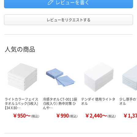
レビューを書く
レビューをリクエストする
人気の商品
ライトカラーフェイス
冷感タオル CT-001 1袋
テンダイ 徳用ライトタ
少し厚手の
タオル 1パック(5枚入)
（5枚入り） 熱中対策 ひ
オル
オル
【34Ｘ80…
んや…
￥950～
￥990
￥2,440～
￥1,3
（税込）
（税込）
（税込）