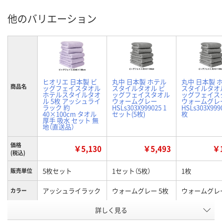
他のバリエーション
ヒオリエ 日本製 ビ
丸中 日本製 ホテル
丸中 日本製 
商品名
ッグフェイスタオル
スタイルタオル ビ
スタイルタオ
ホテルスタイルタオ
ッグフェイスタオル
ッグフェイス
ル 5枚 アッシュライ
ウォームグレー
ウォームグレ
ラック 約
HSLs303X999025 1
HSLs303X999
40×100cm タオル
セット(5枚)
枚
厚手 吸水 セット 無
地（直送品）
価格
￥5,130
￥5,493
￥1
(税込)
5枚セット
1セット（5枚）
1枚
販売単位
アッシュライラック
ウォームグレー 5枚
ウォームグレー
カラー
お申込番
詳しく見る
X106613
HH62119
XN25094
号