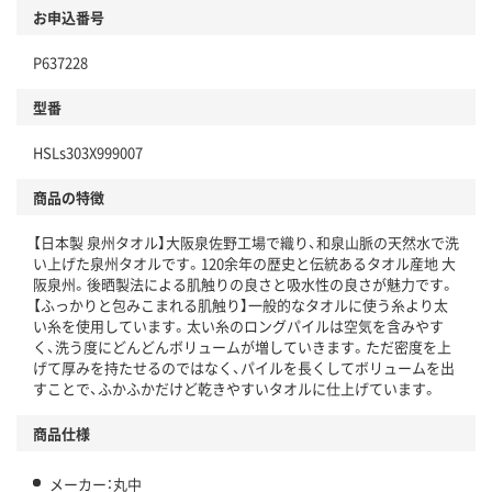
お申込番号
P637228
型番
HSLs303X999007
商品の特徴
【日本製 泉州タオル】大阪泉佐野工場で織り、和泉山脈の天然水で洗
い上げた泉州タオルです。120余年の歴史と伝統あるタオル産地 大
阪泉州。後晒製法による肌触りの良さと吸水性の良さが魅力です。
【ふっかりと包みこまれる肌触り】一般的なタオルに使う糸より太
い糸を使用しています。太い糸のロングパイルは空気を含みやす
く、洗う度にどんどんボリュームが増していきます。ただ密度を上
げて厚みを持たせるのではなく、パイルを長くしてボリュームを出
すことで、ふかふかだけど乾きやすいタオルに仕上げています。
商品仕様
メーカー：丸中