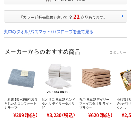
22
「カラー」「販売単位」 違いで 全
商品あります。
丸中のタオル/バスマット/バスローブを全て見る
メーカーからのおすすめ商品
スポンサー
小杉善 【吸水速乾】おう
ヒオリエ 日本製 ハンド
丸中 日本製 デイリー
小杉善 【
ちじかんコンフォート
タオル デイリータオル
フェイスタオル ライト
合わせ】
カラーフ…
10…
ブラウ…
タオル…
¥299（税込）
¥3,230（税込）
¥620（税込）
¥2,