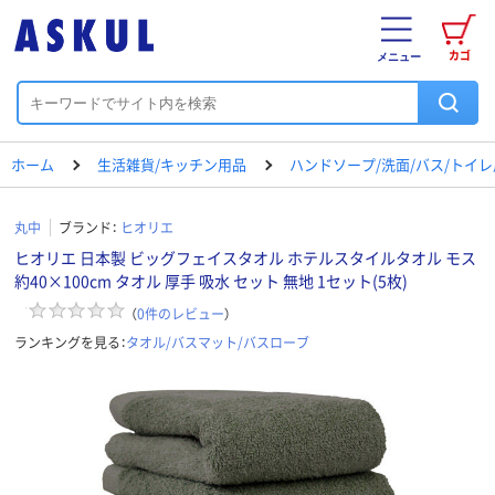
カゴ
メニュー
ホーム
生活雑貨/キッチン用品
ハンドソープ/洗面/バス/トイ
丸中
ブランド：
ヒオリエ
ヒオリエ 日本製 ビッグフェイスタオル ホテルスタイルタオル モス
約40×100cm タオル 厚手 吸水 セット 無地 1セット(5枚)
（
0
件のレビュー
）
ランキングを見る：
タオル/バスマット/バスローブ