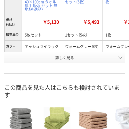
40×100cm タオル
セット(5枚)
枚
厚手 吸水 セット 無
地（直送品）
価格
￥5,130
￥5,493
￥1
(税込)
5枚セット
1セット（5枚）
1枚
販売単位
アッシュライラック
ウォームグレー 5枚
ウォームグレー
カラー
お申込番
詳しく見る
X106613
HH62119
XN25094
号
直送品
6点
あり
在庫
8月11日（火）
8月11日（火）
お届け日
この商品を見た人はこちらも検討されていま
す
数量
数量
お取り扱い終了しま
した
カゴへ
カ