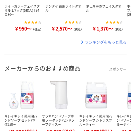
ライトカラーフェイスタ
テンダイ 徳用ライトタオ
少し厚手のフェイスタオ
ホ
オル 1パック(5枚入) 【34
ル
ル
フ
Ｘ80…
(
￥950～
￥2,570～
￥1,370～
（税込）
（税込）
（税込）
ランキングをもっと見る
メーカーからのおすすめ商品
スポンサー
キレイキレイ 薬用泡ハ
サラヤハンドソープ専
キレイキレイ 薬用泡ハ
キレイキ
ンドソープ セット（本
用 ノータッチハンドソ
ンドソープ シトラスフ
ンドソー
体250…
ープディス…
ルーティ…
ルーティ