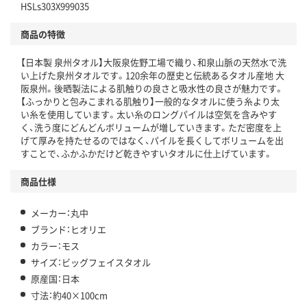
HSLs303X999035
商品の特徴
【日本製 泉州タオル】大阪泉佐野工場で織り、和泉山脈の天然水で洗
い上げた泉州タオルです。120余年の歴史と伝統あるタオル産地 大
阪泉州。後晒製法による肌触りの良さと吸水性の良さが魅力です。
【ふっかりと包みこまれる肌触り】一般的なタオルに使う糸より太
い糸を使用しています。太い糸のロングパイルは空気を含みやす
く、洗う度にどんどんボリュームが増していきます。ただ密度を上
げて厚みを持たせるのではなく、パイルを長くしてボリュームを出
すことで、ふかふかだけど乾きやすいタオルに仕上げています。
商品仕様
メーカー：丸中
ブランド：ヒオリエ
カラー：モス
サイズ：ビッグフェイスタオル
原産国：日本
寸法：約40×100cm