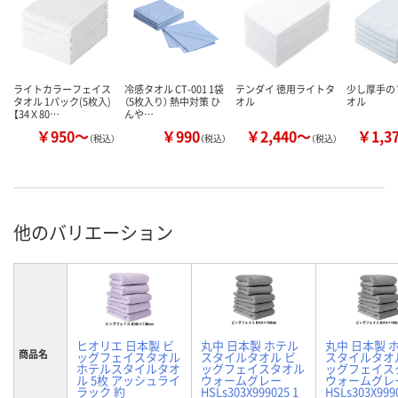
ライトカラーフェイス
冷感タオル CT-001 1袋
テンダイ 徳用ライトタ
少し厚手の
タオル 1パック(5枚入)
（5枚入り） 熱中対策 ひ
オル
オル
【34Ｘ80…
んや…
￥950～
￥990
￥2,440～
￥1,3
（税込）
（税込）
（税込）
他のバリエーション
ヒオリエ 日本製 ビ
丸中 日本製 ホテル
丸中 日本製 
商品名
ッグフェイスタオル
スタイルタオル ビ
スタイルタオ
ホテルスタイルタオ
ッグフェイスタオル
ッグフェイス
ル 5枚 アッシュライ
ウォームグレー
ウォームグレ
ラック 約
HSLs303X999025 1
HSLs303X999