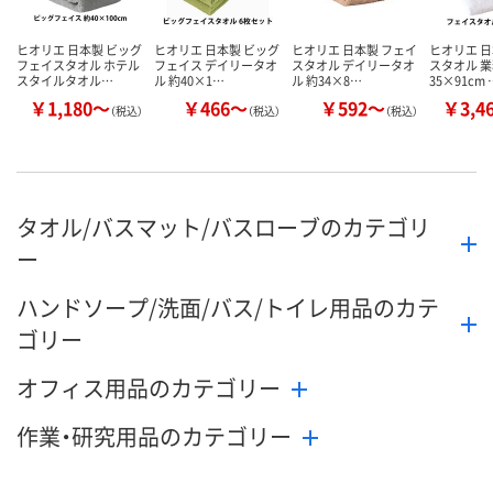
ヒオリエ 日本製 ビッグ
ヒオリエ 日本製 ビッグ
ヒオリエ 日本製 フェイ
ヒオリエ 日
フェイスタオル ホテル
フェイス デイリータオ
スタオル デイリータオ
スタオル 業
スタイルタオル…
ル 約40×1…
ル 約34×8…
35×91cm 
￥1,180～
￥466～
￥592～
￥3,4
（税込）
（税込）
（税込）
タオル/バスマット/バスローブのカテゴリ
ー
ハンドソープ/洗面/バス/トイレ用品のカテ
ゴリー
オフィス用品のカテゴリー
作業・研究用品のカテゴリー