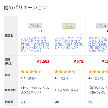
他のバリエーション
商品名
ジャパックス コン
ジャパックス コン
ジャパックス
パクトタイプ ゴミ
パクトタイプ ゴミ
パクトタイプ
袋 20L 半透明 CS-23
袋 20L 半透明 CS-23
袋 20L 半透明 
1セット（500枚：50枚
1パック（50枚入）
1箱（1500枚：
入×10パック）
×30パック）
価格
￥5,563
￥575
￥15
(税込)
評価
4.7
4.7
4.7
（
28件
）
（
28件
）
（
28件
）
1セット（500枚：50枚
1箱（1500枚：
1パック（50枚入）
販売単位
入×10パック）
×30パック）
20L
20L
20L
内容量