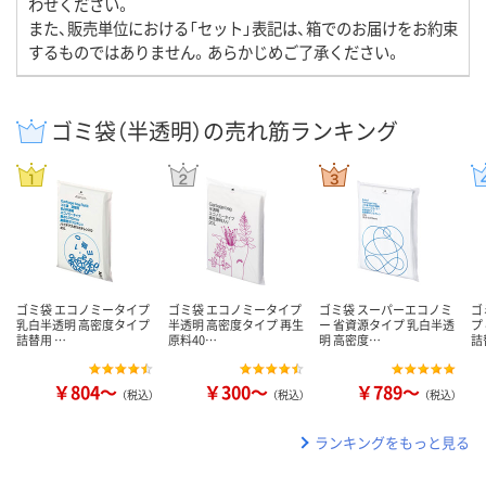
わせください。
また、販売単位における「セット」表記は、箱でのお届けをお約束
するものではありません。あらかじめご了承ください。
ゴミ袋（半透明）の売れ筋ランキング
ゴミ袋 エコノミータイプ
ゴミ袋 エコノミータイプ
ゴミ袋 スーパーエコノミ
ゴ
乳白半透明 高密度タイプ
半透明 高密度タイプ 再生
ー 省資源タイプ 乳白半透
プ
詰替用 …
原料40…
明 高密度…
詰
￥804～
￥300～
￥789～
（税込）
（税込）
（税込）
ランキングをもっと見る