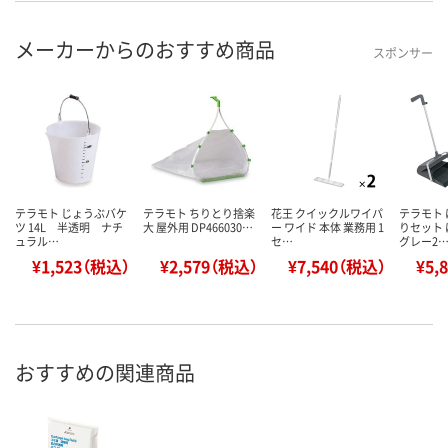
メーカーからのおすすめ商品
スポンサー
テラモト じょうぶバケ
テラモト ちりとり捨楽
花王 クイックルワイパ
テラモト
ツ 14L 半透明 ナチ
大 屋外用 DP466030…
ー ワイド 本体 業務用 1
りセット
ュラル…
セ…
グレー2
¥1,523（税込）
¥2,579（税込）
¥7,540（税込）
¥5,
おすすめの関連商品