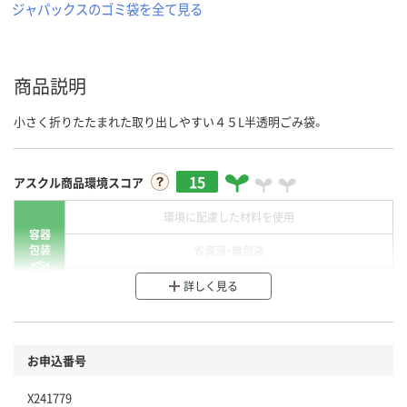
ジャパックスのゴミ袋を全て見る
商品説明
小さく折りたたまれた取り出しやすい４５L半透明ごみ袋。
15
アスクル商品環境スコア
環境に配慮した材料を使用
容器
包装
省資源・無包装
分別・リサイクルしやすい設計
詳しく見る
環境に配慮した材料を使用
商品
お申込番号
本体
省資源・省エネ・節水
X241779
分別・リサイクルしやすい設計