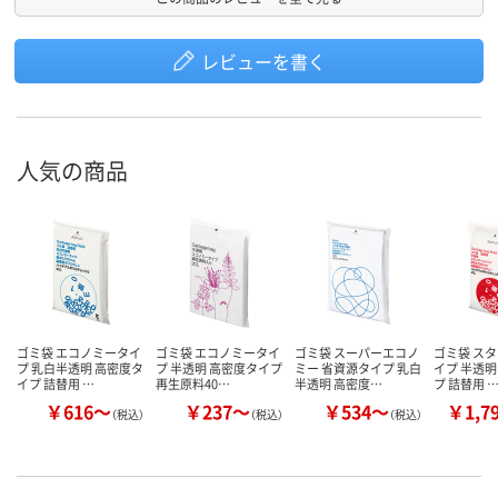
レビューを書く
人気の商品
ゴミ袋 エコノミータイ
ゴミ袋 エコノミータイ
ゴミ袋 スーパーエコノ
ゴミ袋 ス
プ 乳白半透明 高密度タ
プ 半透明 高密度タイプ
ミー 省資源タイプ 乳白
イプ 半透明
イプ 詰替用 …
再生原料40…
半透明 高密度…
プ 詰替用 
￥616～
￥237～
￥534～
￥1,7
（税込）
（税込）
（税込）