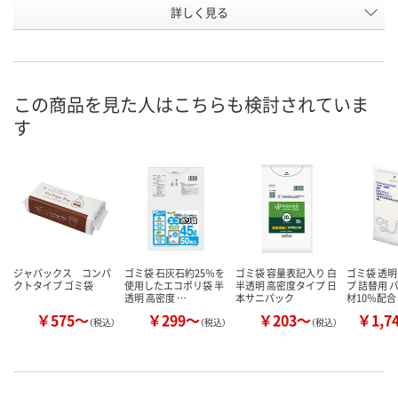
お申込番
詳しく見る
P693215
J288700
J308777
号
在庫
お届け日
この商品を見た人はこちらも検討されていま
す
現在ご注文いただけ
現在ご注文いただけ
現在ご注文い
ません
ません
ません
ジャパックス コンパ
ゴミ袋 石灰石約25％を
ゴミ袋 容量表記入り 白
ゴミ袋 透明
クトタイプ ゴミ袋
使用したエコポリ袋 半
半透明 高密度タイプ 日
プ 詰替用 
透明 高密度 …
本サニパック
材10％配合
￥575～
￥299～
￥203～
￥1,7
（税込）
（税込）
（税込）