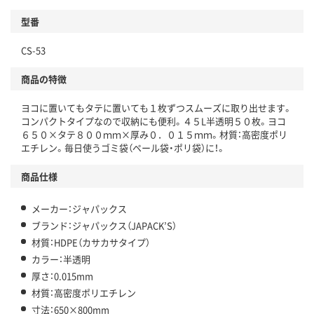
型番
独自の回収スキームがある
CS-53
仕組
アスクルで資源循環している
商品の特徴
温室効果ガスなどの削減
ヨコに置いてもタテに置いても１枚ずつスムーズに取り出せます。
この商品の環境配慮ポイントです。下記商品詳細「
コンパクトタイプなので収納にも便利。４５L半透明５０枚。ヨコ
アスクル商品環境スコア詳細／加点項目
」で確認できます。
６５０×タテ８００ｍｍ×厚み０．０１５ｍｍ。材質：高密度ポリ
エチレン。毎日使うゴミ袋（ペール袋・ポリ袋）に！。
商品仕様
メーカー：ジャパックス
ブランド：ジャパックス（JAPACK’S）
材質：HDPE（カサカサタイプ）
カラー：半透明
厚さ：0.015mm
材質：高密度ポリエチレン
寸法：650×800mm