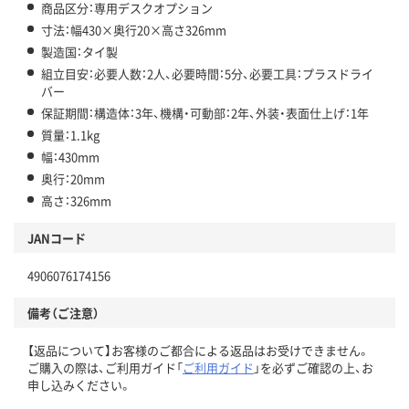
商品区分：専用デスクオプション
寸法：幅430×奥行20×高さ326mm
製造国：タイ製
組立目安：必要人数：2人、必要時間：5分、必要工具：プラスドライ
バー
保証期間：構造体：3年、機構・可動部：2年、外装・表面仕上げ：1年
質量：1.1kg
幅：430mm
奥行：20mm
高さ：326mm
JANコード
4906076174156
備考（ご注意）
【返品について】お客様のご都合による返品はお受けできません。
ご購入の際は、ご利用ガイド「
ご利用ガイド
」を必ずご確認の上、お
申し込みください。