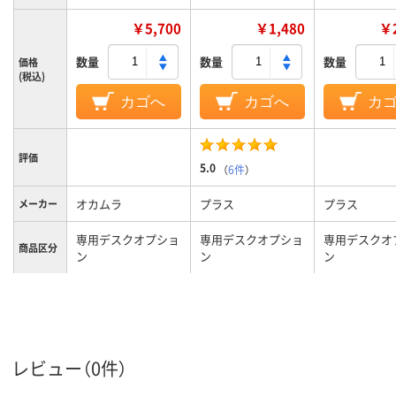
￥5,700
￥1,480
￥2
数量
数量
数量
価格
(税込)
カゴへ
カゴへ
カ
評価
5.0
（
6件
）
オカムラ
プラス
プラス
メーカー
専用デスクオプショ
専用デスクオプショ
専用デスクオ
商品区分
ン
ン
ン
カラーグ
ホワイト系
ブラック系
ループ
1.1kg
15g
質量
レビュー（0件）