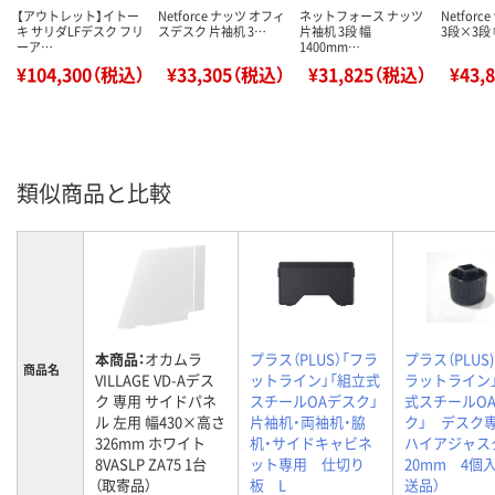
【アウトレット】イトー
Netforce ナッツ オフィ
ネットフォース ナッツ
Netfor
キ サリダLFデスク フリ
スデスク 片袖机 3…
片袖机 3段 幅
3段×3段 
ーア…
1400mm…
¥104,300（税込）
¥33,305（税込）
¥31,825（税込）
¥43,
類似商品と比較
本商品：
オカムラ
プラス（PLUS）「フラ
プラス（PLUS
商品名
VILLAGE VD-Aデス
ットライン」「組立式
ラットライン
ク 専用 サイドパネ
スチールOAデスク」
式スチールO
ル 左用 幅430×高さ
片袖机・両袖机・脇
ク」 デス
326mm ホワイト
机・サイドキャビネ
ハイアジャス
8VASLP ZA75 1台
ット専用 仕切り
20mm 4個
（取寄品）
板 L
送品）