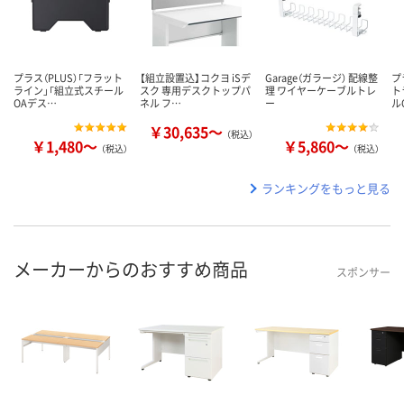
プラス（PLUS）「フラット
【組立設置込】コクヨ iSデ
Garage（ガラージ） 配線整
プ
ライン」「組立式スチール
スク 専用デスクトップパ
理 ワイヤーケーブルトレ
ト
OAデス…
ネル フ…
ー
ル
￥30,635～
（税込）
￥1,480～
￥5,860～
（税込）
（税込）
ランキングをもっと見る
メーカーからのおすすめ商品
スポンサー