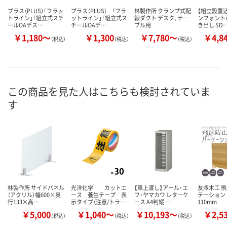
プラス（PLUS）「フラッ
プラス（PLUS) 「フラ
林製作所 クランプ式配
【組立設置込
トライン」「組立式スチ
ットライン」「組立式ス
線ダクト デスク、テー
ンフォントi
ールOAデス…
チールOAデ…
ブル用
き出し SD
￥1,180～
￥1,300
￥7,780～
￥4,8
（税込）
（税込）
（税込）
この商品を見た人はこちらも検討されていま
す
林製作所 サイドパネル
光洋化学 カットエ
【車上渡し】アール・エ
友澤木工 
（アクリル）幅600×奥
ース 養生テープ 表
フ・ヤマカワ レターケ
テーション 
行133×高…
示タイプ（注意/トラ…
ース A4判縦 …
110mm
￥5,000
￥1,040～
￥10,193～
￥2,5
（税込）
（税込）
（税込）