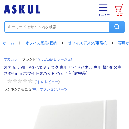
カゴ
メニュー
ホーム
オフィス家具/収納
オフィスデスク/事務机
専用
オカムラ
ブランド：
VILLAGE（ビラージュ）
オカムラ VILLAGE VD-Aデスク 専用 サイドパネル 左用 幅430×高
さ326mm ホワイト 8VASLP ZA75 1台（取寄品）
（
0
件のレビュー
）
ランキングを見る：
専用オプションパーツ