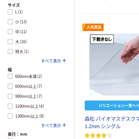
サイズ
L（1）
小（13）
人気商品
中（11）
大（16）
特大（1）
すべて表示
幅
600mm未満（2）
600mm以上（7）
990mm以上（7）
バリエーション一覧へ（4
1190mm以上（4）
1390mm以上（8）
森松 バイオマスデスク
すべて表示
1.2mm シングル
奥行：mm