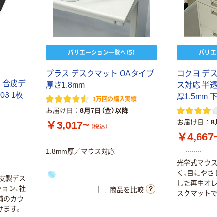
バリエーション一覧へ（5）
バリエ
プラス デスクマット OAタイプ
コクヨ デ
 合皮デ
厚さ1.8mm
ス対応 半
03 1枚
厚1.5mm
3万回の購入実績
お届け日
8月7日（金）以降
お届け日
8
￥3,017~
（税込）
￥4,667
1.8mm厚／マウス対応
光学式マウス
く、目にやさ
皮製デス
した再生オ
ョン、社
商品を比較
スクマットで
舗のカウ
けます。