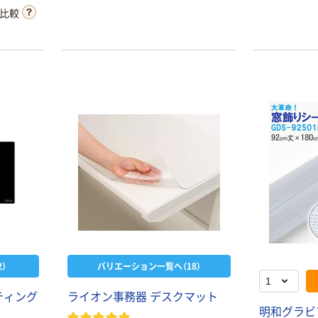
比較
）
バリエーション一覧へ（18）
ティング
ライオン事務器 デスクマット
明和グラビ