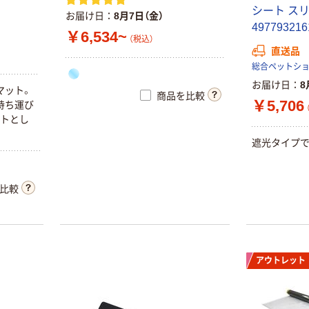
シート ス
お届け日
8月7日（金）
49779321
￥6,534~
（税込）
直送品
総合ペットショ
お届け日
8
マット。
商品を比較
￥5,706
持ち運び
ットとし
遮光タイプで
比較
アウトレット