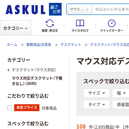
...
マウス
カテゴリー
履歴・再注文
マイカタログ
クイックオーダー
ホーム
事務用品/文房具
デスクマット
デスクマット（マウス対応
マウス対応デ
カテゴリー
デスクマット（マウス対応）
マウス対応デスクマット（下敷
スペックで絞り込
きなし）（2695）
サイズ
幅
こだわりで絞り込む
タイプ
原産国
本気プライス
対象商品
スペックで絞り込む
108
件（2,695商品）中
1