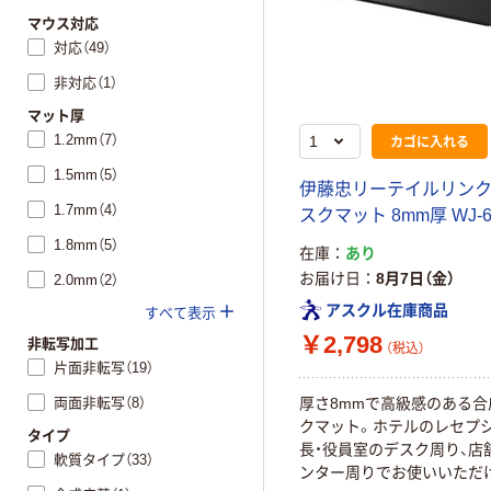
マウス対応
対応（49）
非対応（1）
マット厚
1.2mm（7）
カゴに入れる
1.5mm（5）
伊藤忠リーテイルリンク
1.7mm（4）
スクマット 8mm厚 WJ-6
1.8mm（5）
在庫
あり
お届け日
8月7日（金）
2.0mm（2）
アスクル在庫商品
すべて表示
￥2,798
非転写加工
（税込）
片面非転写（19）
両面非転写（8）
厚さ8mmで高級感のある合
クマット。ホテルのレセプシ
タイプ
長・役員室のデスク周り、店
軟質タイプ（33）
ンター周りでお使いいただ