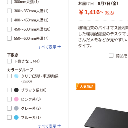
300mm未満（1）
お届け日
8月7日（金）
￥1,416~
300～350mm未満（1）
（税込）
400～450mm未満（1）
植物由来のバイオマス原材
450～500mm未満（10）
した環境配慮型のデスクマ
550～600mm未満（7）
さんだメモなどが見やすい
タイプ。
すべて表示
下敷き
商品を
下敷きなし（44）
カラーグループ
クリア(透明・半透明)系
（2590）
人気商品
ブラック系（10）
ピンク系（3）
グレー系（2）
ブルー系（1）
すべて表示