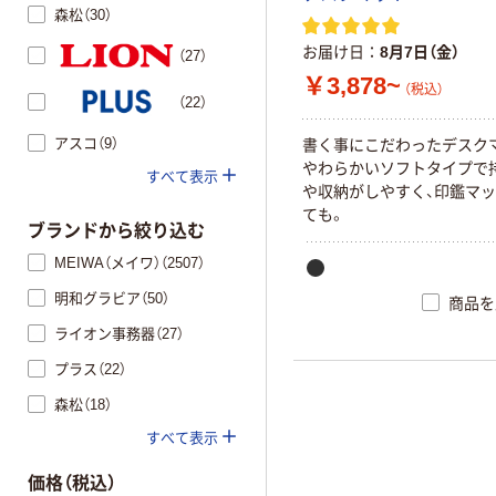
森松（30）
お届け日
8月7日（金）
（27）
￥3,878~
（税込）
（22）
アスコ（9）
書く事にこだわったデスク
やわらかいソフトタイプで
すべて表示
や収納がしやすく、印鑑マ
ても。
ブランドから絞り込む
MEIWA（メイワ）（2507）
明和グラビア（50）
商品を
ライオン事務器（27）
プラス（22）
森松（18）
すべて表示
価格（税込）