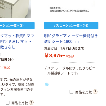
ーション一覧へ（8）
バリエーション一覧へ（46）
スクマット軟質S マウ
明和グラビア オーダー機能付き
透明ツヤ消し マット
透明シート 1800mm
 下敷きなし
お届け日
9月7日（月）まで
￥8,675~
（税込）
月8日（土）
~
（税込）
デスク、テーブルにぴったりのビニ
ール製透明シートです。
対応。光の反射が少な
しいタイプ。環境に配慮
レフィン系樹脂使用のデ
商品を比較
す。
商品を比較