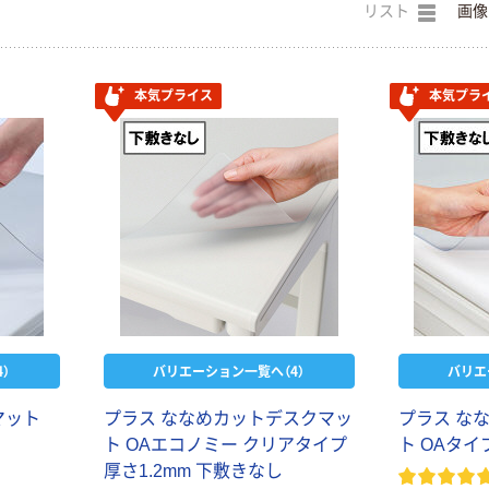
リスト
画像
本気プライス
本気プラ
）
バリエーション一覧へ（4）
バリエ
マット
プラス ななめカットデスクマッ
プラス な
ト OAエコノミー クリアタイプ
ト OAタイ
厚さ1.2mm 下敷きなし