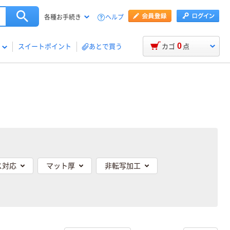
ヘルプ
各種お手続き
0
スイートポイント
あとで買う
カゴ
点
ス対応
マット厚
非転写加工