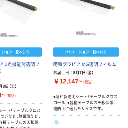
ーション一覧へ（17）
バリエーション一覧へ（17）
ア 3点機能付透明フ
明和グラビア MG透明フィルム
K
お届け日
8月7日（金）
￥12,147~
（税込）
月8日（土）
8~
（税込）
●塩ビ製透明シート（テーブルクロス
ロール）●各種テーブルの天板保護、
傷防止に適したサイズです。
シート（テーブルクロス
タつき防止、静電気防止、
各種テーブルの天板保