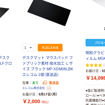
バリエ
カゴに入れる
明和グラビ
デスク
デスクマット マウスパッド フ
ィルム MG
6LFクロ
ァブリック素材 撥水加工 Ｌサ
イズ ブラック MP-XDM06LBK
お届け日
8
エレコム 1個（直送品）
￥14,09
在庫
あり
直送品
エレコム株式会社
●塩ビ製透明
お届け日
8月17日（月）
ロール）●ベ
￥2,000
抗菌機能付●
（税込）