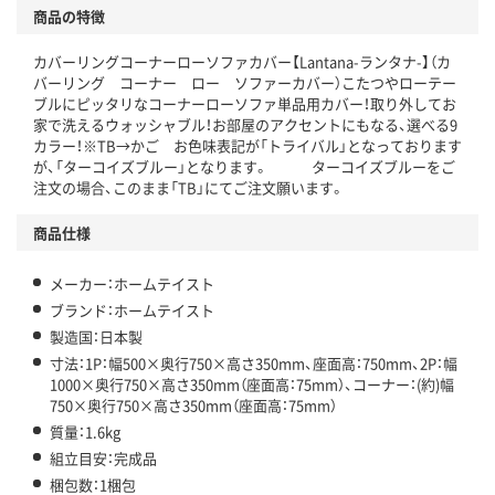
商品の特徴
カバーリングコーナーローソファカバー【Lantana-ランタナ-】（カ
バーリング コーナー ロー ソファーカバー）こたつやローテー
ブルにピッタリなコーナーローソファ単品用カバー！取り外してお
家で洗えるウォッシャブル！お部屋のアクセントにもなる、選べる9
カラー！※TB→かご お色味表記が「トライバル」となっております
が、「ターコイズブルー」となります。 ターコイズブルーをご
注文の場合、このまま「TB」にてご注文願います。
商品仕様
メーカー：ホームテイスト
ブランド：ホームテイスト
製造国：日本製
寸法：1P：幅500×奥行750×高さ350mm、座面高：750mm、2P：幅
1000×奥行750×高さ350mm（座面高：75mm）、コーナー：(約)幅
750×奥行750×高さ350mm（座面高：75mm）
質量：1.6kg
組立目安：完成品
梱包数：1梱包