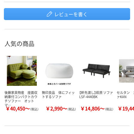
レビューを書く
人気の商品
後藤家具物産 座面収
無印良品 体にフィッ
【軒先渡し】萩原 ソファ
セルタン 
納庫付コンパクトカウ
トするソファ
LSF-4440BK
ァKAN
チソファー オット
マ…
￥40,450～
￥2,990～
￥14,806～
￥19,4
（税込）
（税込）
（税込）