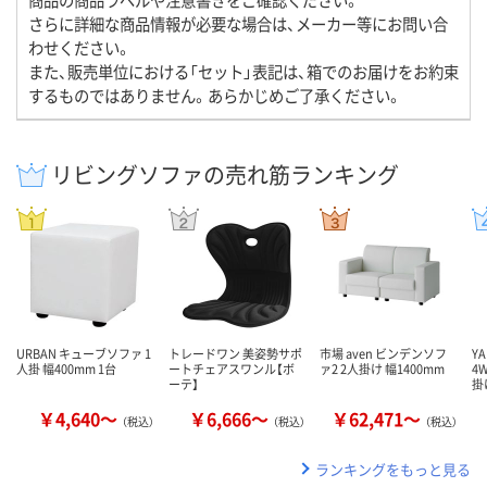
さらに詳細な商品情報が必要な場合は、メーカー等にお問い合
わせください。
また、販売単位における「セット」表記は、箱でのお届けをお約束
するものではありません。あらかじめご了承ください。
リビングソファの売れ筋ランキング
URBAN キューブソファ 1
トレードワン 美姿勢サポ
市場 aven ビンデンソフ
Y
人掛 幅400mm 1台
ートチェアスワンル【ボ
ァ2 2人掛け 幅1400mm
4
ーテ】
掛
￥4,640～
￥6,666～
￥62,471～
（税込）
（税込）
（税込）
ランキングをもっと見る