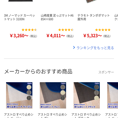
3M ノーマッド カーペッ
山崎産業 泥っぷマット#6
テラモト タンポポマット
山
トマット 3100N
854×600
屋外用
ク
￥3,260～
￥4,011～
￥5,323～
（税込）
（税込）
（税込）
ランキングをもっと見る
メーカーからのおすすめ商品
スポンサー
アストロ すべり止めシ
アストロ すべり止めシ
アストロ すべり止めシ
アストロ
ート ベージュ
ート グレー
ート ブラック
ート ベー