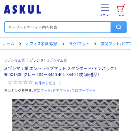
カゴ
メニュー
ホーム
オフィス家具/収納
ラグ/マット
玄関マット/ドア
ミヅシマ工業
ブランド：
ミヅシマ工業
ミヅシマ工業 エントラップマット スタンダード・アンバックT
900X1500 グレー 404ー3440 404-3440 1枚（直送品）
（
0
件のレビュー
）
ランキングを見る：
玄関マット/ドアマット/フロアーマット