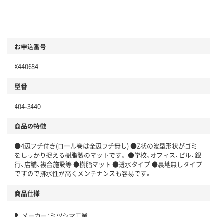
お申込番号
X440684
型番
404-3440
商品の特徴
●4辺フチ付き(ロール巻は全辺フチ無し) ●Z状の波型形状がゴミ
をしっかり捉える樹脂製のマットです。 ●学校、オフィス、ビル、銀
行、店舗、複合施設等 ●樹脂マット ●透水タイプ ●裏地無しタイプ
ですので排水性が高くメンテナンスも容易です。
商品仕様
メーカー：ミヅシマ工業