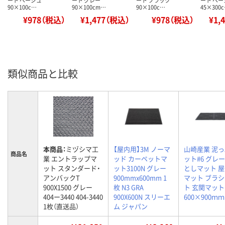
90×100c…
90×100cm…
90×100c…
45×300
¥978（税込）
¥1,477（税込）
¥978（税込）
¥1,
類似商品と比較
本商品：
ミヅシマ工
【屋内用】3M ノーマ
山崎産業 泥
商品名
業 エントラップマ
ッド カーペットマ
ット#6 グレー
ット スタンダード・
ット3100N グレー
としマット 
アンバックT
900mmx600mm 1
マット ブラ
900X1500 グレー
枚 N3 GRA
ト 玄関マット
404ー3440 404-3440
900X600N スリーエ
600×900ｍｍ
1枚（直送品）
ム ジャパン