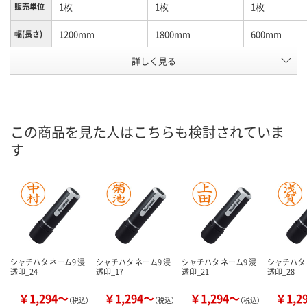
1枚
1枚
1枚
販売単位
1200mm
1800mm
600mm
幅(長さ)
高さ(厚
詳しく見る
約6mm
約6mm
約6mm
さ)
お申込番
X440685
X440688
X440683
号
この商品を見た人はこちらも検討されていま
直送品
直送品
直送品
在庫
す
9月1日（火）まで
9月1日（火）まで
9月1日（火）ま
お届け日
数量
数量
数量
カゴへ
カゴへ
カ
シャチハタ ネーム9 浸
シャチハタ ネーム9 浸
シャチハタ ネーム9 浸
シャチハタ 
透印_24
透印_17
透印_21
透印_28
￥1,294～
￥1,294～
￥1,294～
￥1,2
（税込）
（税込）
（税込）