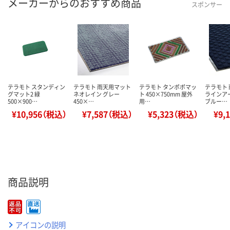
メーカーからのおすすめ商品
スポンサー
テラモト スタンディン
テラモト 雨天用マット
テラモト タンポポマッ
テラモト
グマット2 緑
ネオレイン グレー
ト 450×750mm 屋外
ラインア
500×900…
450×…
用…
ブルー…
¥10,956（税込）
¥7,587（税込）
¥5,323（税込）
¥9,
商品説明
アイコンの説明