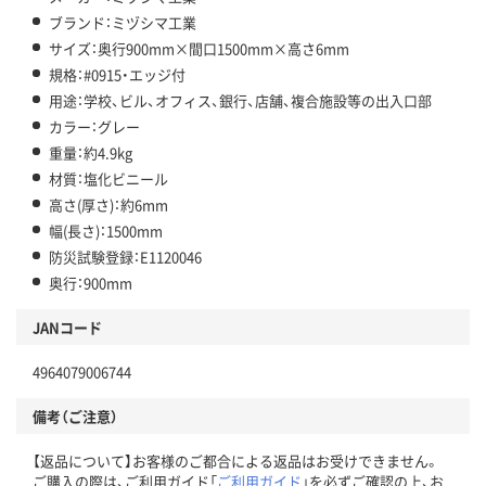
ブランド：ミヅシマ工業
サイズ：奥行900mm×間口1500mm×高さ6mm
規格：#0915・エッジ付
用途：学校、ビル、オフィス、銀行、店舗、複合施設等の出入口部
カラー：グレー
重量：約4.9kg
材質：塩化ビニール
高さ(厚さ)：約6mm
幅(長さ)：1500mm
防災試験登録：E1120046
奥行：900mm
JANコード
4964079006744
備考（ご注意）
【返品について】お客様のご都合による返品はお受けできません。
ご購入の際は、ご利用ガイド「
ご利用ガイド
」を必ずご確認の上、お