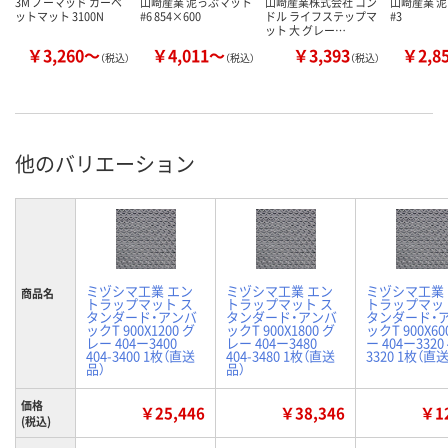
3M ノーマッド カーペ
山崎産業 泥っぷマット
山崎産業株式会社 コン
山崎産業 
ットマット 3100N
#6 854×600
ドル ライフステップマ
#3
ット 大 グレー…
￥3,260～
￥4,011～
￥3,393
￥2,8
（税込）
（税込）
（税込）
他のバリエーション
ミヅシマ工業 エン
ミヅシマ工業 エン
ミヅシマ工業
商品名
トラップマット ス
トラップマット ス
トラップマッ
タンダード・アンバ
タンダード・アンバ
タンダード・
ックT 900X1200 グ
ックT 900X1800 グ
ックT 900X6
レー 404ー3400
レー 404ー3480
ー 404ー3320 
404-3400 1枚（直送
404-3480 1枚（直送
3320 1枚（直
品）
品）
価格
￥25,446
￥38,346
￥12
(税込)