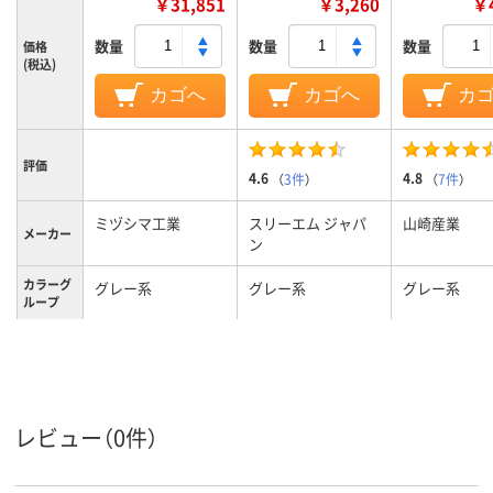
￥31,851
￥3,260
￥4
数量
数量
数量
価格
(税込)
カゴへ
カゴへ
カ
評価
4.6
4.8
（
3件
）
（
7件
）
ミヅシマ工業
スリーエム ジャパ
山崎産業
メーカー
ン
カラーグ
グレー系
グレー系
グレー系
ループ
塩化ビニール
EVA
材質
レビュー（0件）