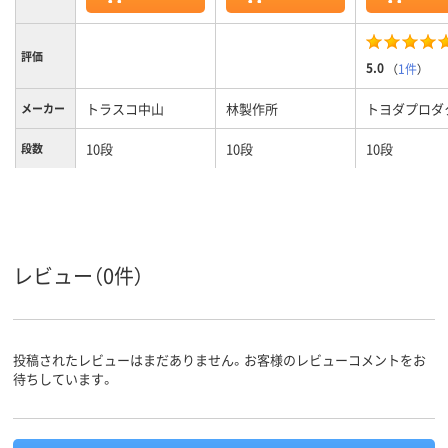
評価
5.0
（
1件
）
トラスコ中山
林製作所
トヨダプロダ
メーカー
10段
10段
10段
段数
カラーグ
ブラック系
グレー系
シルバー系
ループ
9.6kg
4.7kg
7kg
質量
レビュー（0件）
投稿されたレビューはまだありません。お客様のレビューコメントをお
待ちしています。