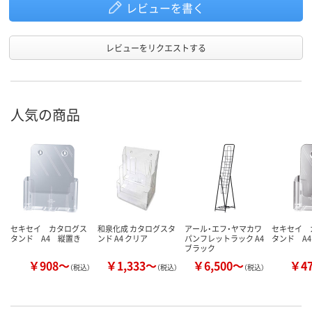
レビューを書く
レビューをリクエストする
人気の商品
セキセイ カタログス
和泉化成 カタログスタ
アール・エフ・ヤマカワ
セキセイ 
タンド A4 縦置き
ンド A4 クリア
パンフレットラック A4
タンド A
ブラック
￥908～
￥1,333～
￥6,500～
￥4
（税込）
（税込）
（税込）