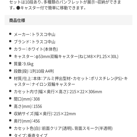
セットは10段あり、多種類のパンフレットが展示・収納ができま
す。●キャスター付で簡単に移動できます。
商品仕様
メーカー：トラスコ中山
ブランド：トラスコ中山
カラー：ホワイト(本体色)
キャスター：φ53mm双輪キャスター(ねじM8×P1.25×30L)
質量：9.6kg
段数(段)：1列10段 A4判
材質/仕上：本体：アルミ押出型材・カセット：ポリスチレン(PS)・キ
ャスター：ナイロン双輪キャスター
カセット内寸(幅×奥行×高さ)：215×22×306mm
間口(mm)：308
高さ(mm)：1556
収納サイズ(幅×奥行)：215×22mm
奥行(mm)：456
カセット色(白)：前面クリア(透明)、背面スモーク(半透明)
タイプ：垂直タイプ