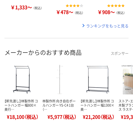
￥1,333～
（税込）
￥478～
￥908～
（税込）
（税込）
ランキングをもっと見る
メーカーからのおすすめ商品
スポンサー
【軒先渡し】林製作所 コ
林製作所 向き自在ポー
【軒先渡し】林製作所 コ
ストア・
ートハンガー 幅800×
ルハンガー YS-C4 1台
ートハンガー 幅1300×
木製プラ
奥行…
（…
奥…
ス ラステ
¥18,100（税込）
¥5,977（税込）
¥21,200（税込）
¥19,