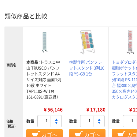
類似商品と比較
本商品：
トラスコ中
林製作所 パンフレ
トヨダプロダ
商品名
山 TRUSCO パンフ
ットスタンド 3列10
樹脂ポケット
レットスタンド A4
段 YS-G9 1台
フレットスタン
サイズ対応 垂直1列
列10段 PS-11
10段 ホワイト
台 幅300×奥
TAP110S-W 1台
350×高さ14
161-0891（直送品）
カタログスタ
￥56,146
￥17,180
￥21
数量
数量
数量
価格
(税込)
カゴへ
カゴへ
カ