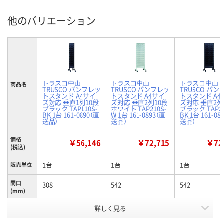
他のバリエーション
トラスコ中山
トラスコ中山
トラスコ中山
商品名
TRUSCO パンフレッ
TRUSCO パンフレッ
TRUSCO パ
トスタンド A4サイ
トスタンド A4サイ
トスタンド A
ズ対応 垂直1列10段
ズ対応 垂直2列10段
ズ対応 垂直2
ブラック TAP110S-
ホワイト TAP210S-
ブラック TAP2
BK 1台 161-0890（直
W 1台 161-0893（直
BK 1台 161-0
送品）
送品）
送品）
価格
￥56,146
￥72,715
￥72
(税込)
1台
1台
1台
販売単位
間口
308
542
542
(mm)
お申込番
詳しく見る
X608792
X608798
X608793
号