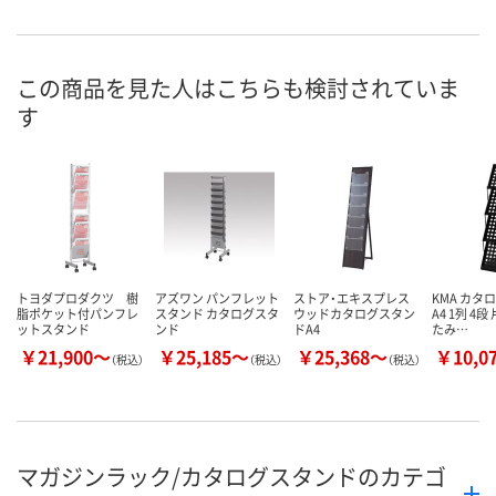
直送品
直送品
直送品
在庫
8月26日（水）まで
8月26日（水）まで
8月26日（水）
お届け日
この商品を見た人はこちらも検討されていま
す
数量
数量
数量
カゴへ
カゴへ
カ
トヨダプロダクツ 樹
アズワン パンフレット
ストア・エキスプレス
KMA カタ
脂ポケット付パンフレ
スタンド カタログスタ
ウッドカタログスタン
A4 1列 4
ットスタンド
ンド
ドA4
たみ…
￥21,900～
￥25,185～
￥25,368～
￥10,0
（税込）
（税込）
（税込）
マガジンラック/カタログスタンドのカテゴ