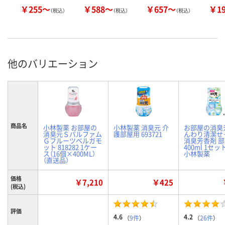
￥255～
￥588～
￥657～
￥1
（税込）
（税込）
（税込）
他のバリエーション
商品名
小林製薬 お部屋の
小林製薬 消臭元 介
お部屋の消臭
消臭元Ｓパルファム
護部屋用 693721
んわり清潔せ
Ｇフルーツベルガモ
消臭芳香剤 
ット 818282 1ケー
400ml 1セッ
ス（16個×400ML）
小林製薬
（直送品）
価格
￥7,210
￥425
(税込)
評価
4.6
4.2
（
9件
）
（
26件
）