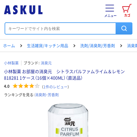
カゴ
メニュー
ホーム
生活雑貨/キッチン用品
洗剤/消臭剤/芳香剤
消臭
小林製薬
ブランド：
消臭元
小林製薬 お部屋の消臭元 シトラスパルファムライム＆レモン
818281 1ケース（16個×400ML）（直送品）
4.0
（
1
件のレビュー
）
ランキングを見る：
消臭剤・芳香剤