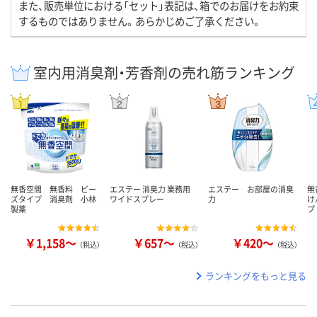
また、販売単位における「セット」表記は、箱でのお届けをお約束
するものではありません。あらかじめご了承ください。
室内用消臭剤・芳香剤の売れ筋ランキング
無香空間 無香料 ビー
エステー 消臭力 業務用
エステー お部屋の消臭
無
ズタイプ 消臭剤 小林
ワイドスプレー
力
け
製薬
プ
￥1,158～
￥657～
￥420～
（税込）
（税込）
（税込）
ランキングをもっと見る