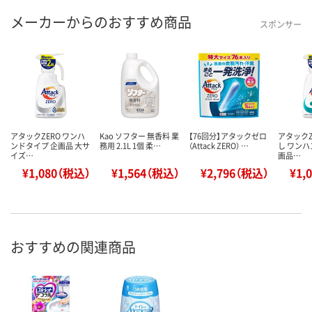
メーカーからのおすすめ商品
スポンサー
アタックZERO ワンハ
Kao ソフター 無香料 業
【76回分】アタックゼロ
アタックZ
ンドタイプ 企画品 大サ
務用 2.1L 1個 柔…
（Attack ZERO） …
し ワンハ
イズ…
画品…
¥1,080（税込）
¥1,564（税込）
¥2,796（税込）
¥1,
おすすめの関連商品