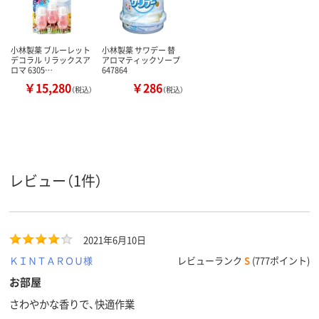
小林製薬 ブルーレット
小林製薬 サワデー 替
デコラル リラックスア
アロマティックソープ
ロマ 6305…
647864
￥15,280
￥286
（税込）
（税込）
レビュー（1件）
2021年6月10日
ＫＩＮＴＡＲＯＵ様
レビューランク
S
(777ポイント)
お部屋
さわやかな香りで、快適作業