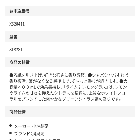
お申込番号
X628411
型番
818281
商品の特徴
●ろ紙を引き上げ、好きな強さに香り調節。●シャバシャバすれば
香り復活。液がなくなる最後まで、ず～っと香りが続きます。●大
容量４００ｍLで効果長持ち。「ライム＆レモングラス」は、レモン
やライムの甘さを抑えたシトラスを基調に、上質なホワイトフロー
ラルをブレンドした爽やかなグリーンシトラス調の香りです。
商品仕様
メーカー：小林製薬
ブランド：消臭元