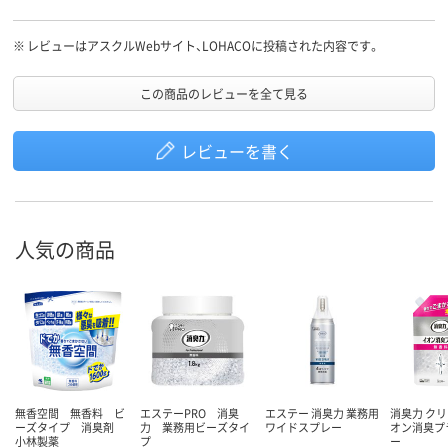
※
レビューはアスクルWebサイト、LOHACOに投稿された内容です。
この商品のレビューを全て見る
レビューを書く
人気の商品
無香空間 無香料 ビ
エステーPRO 消臭
エステー 消臭力 業務用
消臭力 クリ
ーズタイプ 消臭剤
力 業務用ビーズタイ
ワイドスプレー
オン消臭プ
小林製薬
プ
ー