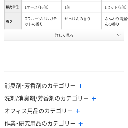
1ケース（16個）
1個
1セット（2個）
販売単位
Gフルーツベルガモ
せっけんの香り
ふんわり清潔
香り
ットの香り
んの香り
お申込番
詳しく見る
X628419
3253223
AW37259
号
直送品
あり
入荷待ち
在庫
8月12日（水）
お届け日
数量
お取り扱い終了しま
お取り扱い終
消臭剤・芳香剤のカテゴリー
した
した
カゴへ
洗剤/消臭剤/芳香剤のカテゴリー
オフィス用品のカテゴリー
作業・研究用品のカテゴリー