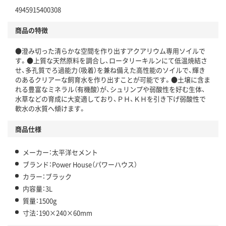
4945915400308
商品の特徴
●澄み切った清らかな空間を作り出すアクアリウム専用ソイルで
す。●上質な天然原料を調合し、ロータリーキルンにて低温焼結さ
せ、多孔質でろ過能力（吸着）を兼ね備えた高性能のソイルで、輝き
のあるクリアーな飼育水を作り出すことが可能です。●土壌に含ま
れる豊富なミネラル（有機酸）が、シュリンプや弱酸性を好む生体、
水草などの育成に大変適しており、ＰＨ、ＫＨを引き下げ弱酸性で
軟水の水質へ傾けます。
商品仕様
メーカー：太平洋セメント
ブランド：Power House（パワーハウス）
カラー：ブラック
内容量：3L
質量：1500g
寸法：190×240×60mm