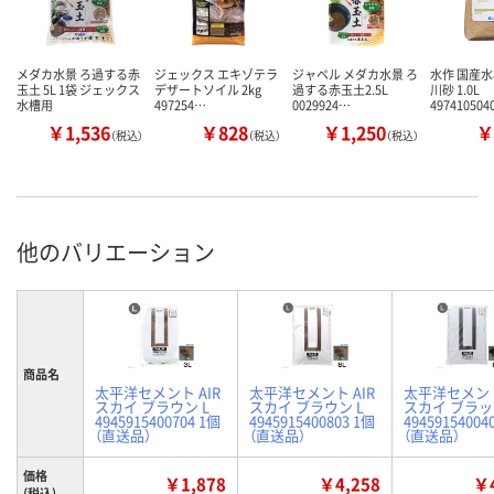
メダカ水景 ろ過する赤
ジェックス エキゾテラ
ジャペル メダカ水景 ろ
水作 国産
玉土 5L 1袋 ジェックス
デザートソイル 2kg
過する赤玉土2.5L
川砂 1.0L
水槽用
497254…
0029924…
49741050
￥1,536
￥828
￥1,250
￥
（税込）
（税込）
（税込）
他のバリエーション
商品名
太平洋セメント AIR
太平洋セメント AIR
太平洋セメント
スカイ ブラウン L
スカイ ブラウン L
スカイ ブラッ
4945915400704 1個
4945915400803 1個
49459154004
（直送品）
（直送品）
（直送品）
価格
￥1,878
￥4,258
￥4
(税込)