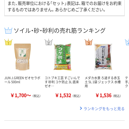
また、販売単位における「セット」表記は、箱でのお届けをお約束
するものではありません。あらかじめご了承ください。
ソイル・砂・砂利の売れ筋ランキング
JUN J.GREEN ゼオセラボ
コトブキ工芸 すごいんで
メダカ水景 ろ過する赤玉
テ
ール 500ml
す 砂利 コケ防止 3L 底床
土 5L 1袋 ジェックス 水槽
手
ゼオ…
用
ク
￥1,700～
￥1,532
￥1,536
（税込）
（税込）
（税込）
ランキングをもっと見る