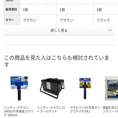
1個
1個
1個
販売単位
ブラウン
ブラウン
ブラック
カラー
詳しく見る
3L
8L
8L
内容量
お申込番
X797797
X797798
X797794
号
直送品
直送品
直送品
在庫
この商品を見た人はこちらも検討されていま
す
8月19日（水）まで
8月19日（水）まで
8月19日（水）
お届け日
数量
数量
数量
カゴへ
カゴへ
カ
ハンディ・クラウン
ハンディ・クラウン ロ
アサヒペン PC可変タイ
家庭化学工業
SMOOSY多用途コテバ
ーラーバケット
プコテバケ KAJ
ンクリート
ケ 180mm