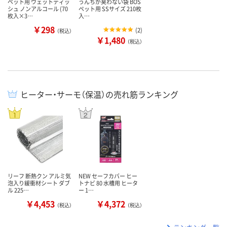
ペット用 ウェットティッ
うんちが臭わない袋 BOS
シュ ノンアルコール (70
ペット用 SSサイズ 210枚
枚入×3…
入…
￥298
(
2
)
（税込）
￥1,480
（税込）
ヒーター・サーモ（保温）の売れ筋ランキング
リーフ 断熱クン アルミ気
NEW セーフカバー ヒー
泡入り緩衝材シート ダブ
トナビ 80 水槽用 ヒータ
ル 225…
ー 1…
￥4,453
￥4,372
（税込）
（税込）