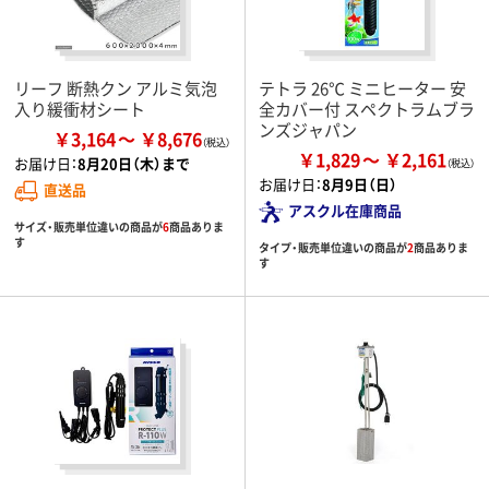
リーフ 断熱クン アルミ気泡
テトラ 26℃ ミニヒーター 安
入り緩衝材シート
全カバー付 スペクトラムブラ
ンズジャパン
￥3,164
￥8,676
￥1,829
￥2,161
お届け日：
8月20日（木）まで
お届け日：
8月9日（日）
直送品
アスクル在庫商品
サイズ・販売単位違いの商品が
6
商品ありま
す
タイプ・販売単位違いの商品が
2
商品ありま
す