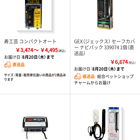
寿工芸 コンパクトオート
GEX（ジェックス） セーフカバ
ー ナビパック 339074 1個（直
￥3,474
￥4,495
送品）
お届け日：
8月20日（木）まで
￥6,674
（税込）
直送品
お届け日：
8月20日（木）まで
サイズ・質量・販売単位違いの商品が
2
商品あ
直送品
総合ペットショップ
ります
チャームからお届け