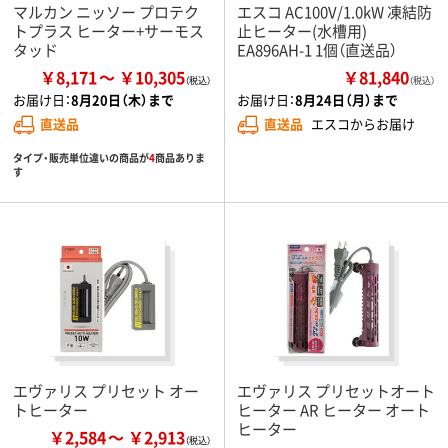
マルカン ニッソー プロテク
エスコ AC100V/1.0kW 凍結防
トプラス ヒーター+サーモス
止ヒーター(水槽用)
タッド
EA896AH-1 1個（直送品）
￥8,171
￥10,305
￥81,840
（税込）
お届け日：
8月20日（木）まで
お届け日：
8月24日（月）まで
直送品
直送品
エスコからお届け
タイプ・販売単位違いの商品が
4
商品ありま
す
エヴァリス プリセット オー
エヴァリス プリセットオート
トヒーター
ヒーター AR ヒーター オート
ヒーター
￥2,584
￥2,913