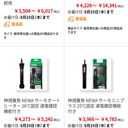
続用
￥4,228
￥14,341
￥3,504
￥6,017
お届け日：
8月20日（木）まで
お届け日：
8月20日（木）まで
直送品
直送品
商品タイプ・販売単位違いの商品が
5
商品あ
ります
タイプ・販売単位違いの商品が
4
商品ありま
す
神畑養魚 NEWA サーモオート
神畑養魚 NEWA サーモミニプ
ヒーター 26℃固定 通電確認
ラス 25℃固定 通電確認機能
機能付き
付き
￥4,273
￥5,242
￥3,966
￥4,783
お届け日：
8月20日（木）まで
お届け日：
8月20日（木）まで