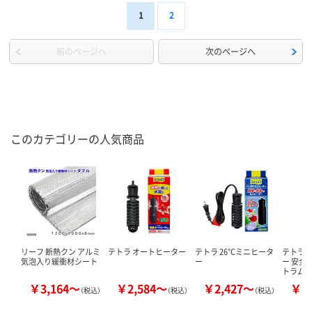
1
2
前のページへ
次のページへ
このカテゴリーの人気商品
リーフ 断熱クン アルミ
テトラ オートヒーター
テトラ 26℃ミニヒータ
テトラ 
気泡入り緩衝材シート
ー
ー 安全
トラム
￥3,164～
￥2,584～
￥2,427～
￥1
（税込）
（税込）
（税込）