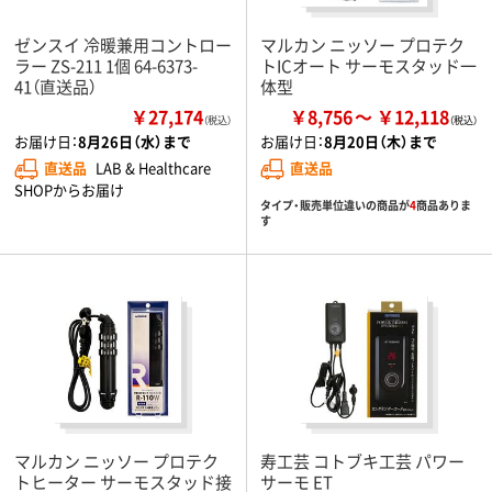
ゼンスイ 冷暖兼用コントロー
マルカン ニッソー プロテク
ラー ZS-211 1個 64-6373-
トICオート サーモスタッド一
41（直送品）
体型
￥27,174
￥8,756
￥12,118
（税込）
お届け日：
8月26日（水）まで
お届け日：
8月20日（木）まで
直送品
LAB & Healthcare
直送品
SHOPからお届け
タイプ・販売単位違いの商品が
4
商品ありま
す
マルカン ニッソー プロテク
寿工芸 コトブキ工芸 パワー
トヒーター サーモスタッド接
サーモ ET