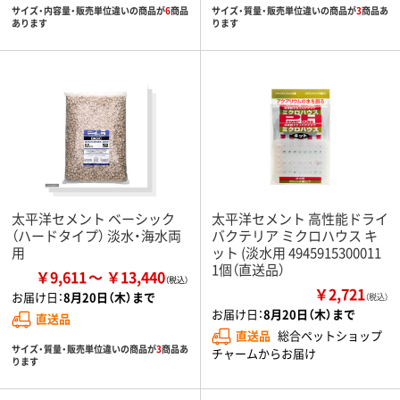
サイズ・内容量・販売単位違いの商品が
6
商品
サイズ・質量・販売単位違いの商品が
3
商品あ
あります
ります
太平洋セメント ベーシック
太平洋セメント 高性能ドライ
（ハードタイプ） 淡水・海水両
バクテリア ミクロハウス キ
用
ット (淡水用 4945915300011
1個（直送品）
￥9,611
￥13,440
￥2,721
お届け日：
8月20日（木）まで
（税込）
お届け日：
8月20日（木）まで
直送品
直送品
総合ペットショップ
サイズ・質量・販売単位違いの商品が
3
商品あ
チャームからお届け
ります