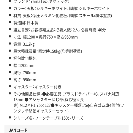
ブランド：YamaTec（ヤマテック）
カラー：天板：シルキーホワイト、脚部：シルキーホワイト
材質：天板：低圧メラミン化粧板、脚部：スチール(粉体塗装)
製造国：日本製
組立目安：お客様組立品：必要人数：2人、必要時間：40分
寸法：幅1200×奥行750×高さ950mm
質量：31.2kg
最大積載質量：固定時150kg(均等耐荷重)
梱包数：4梱包
幅：1200mm
奥行：750mm
高さ：950mm
キャスター：キャスター付き
その他商品仕様：●必要工具:プラスドライバー#3、スパナ対辺
13mm●アジャスターねじ部(ねじ径×長
さ):M12×P1.75×L27●キャスター種類:75φ自在ゴム車4個付(ワ
ンタッチ移動キャスターセット)
シリーズ名：ワークテーブル150シリーズ
JANコード