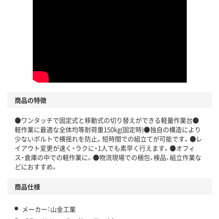
商品の特徴
●ワンタッチで固定式と移動式の切り替えができる軽量作業台●
軽作業に最適な全体均等耐荷重150kg(固定時)●独自の構造により
少ないボルトで横揺れを防止。短時間での組立てが可能です。●レ
イアウト変更が速く・ラクに・1人でも素早く行えます。●オフィ
ス・倉庫の中での軽作業に。●物流現場での梱包、検品、組立作業な
どにおすすめ。
商品仕様
メーカー：山金工業