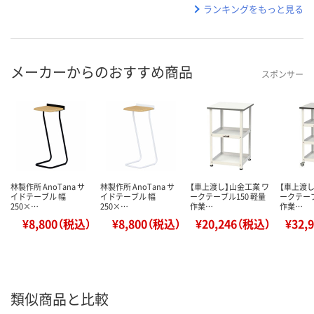
ランキングをもっと見る
メーカーからのおすすめ商品
スポンサー
林製作所 AnoTana サ
林製作所 AnoTana サ
【車上渡し】山金工業 ワ
【車上渡し
イドテーブル 幅
イドテーブル 幅
ークテーブル150 軽量
ークテーブ
250×…
250×…
作業…
作業…
¥8,800（税込）
¥8,800（税込）
¥20,246（税込）
¥32,
類似商品と比較