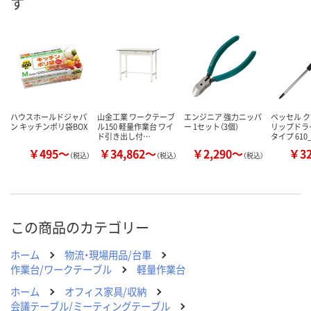
す
数量
数量
数量
カゴへ
カゴへ
カ
ハウスホールドジャパ
山金工業 ワークテーブ
エンジニア 強力ニッパ
ベッセル 
ン キッチンポリ袋BOX
ル150 軽量作業台 ワイ
ー 1セット（3個）
リップドラ
ド引き出し付…
タイプ 610
￥495～
￥34,862～
￥2,290～
￥3
（税込）
（税込）
（税込）
この商品のカテゴリー
ホーム
物流・現場用品/台車
作業台/ワークテーブル
軽量作業台
ホーム
オフィス家具/収納
会議テーブル/ミーティングテーブル