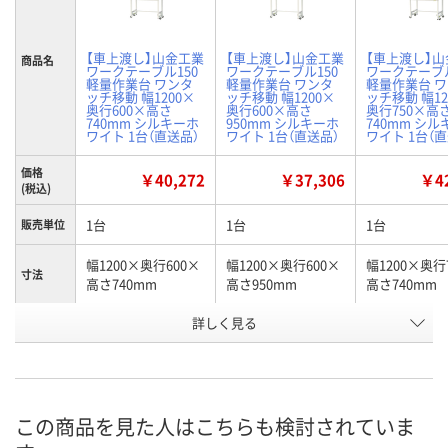
【車上渡し】山金工業
【車上渡し】山金工業
【車上渡し】
商品名
ワークテーブル150
ワークテーブル150
ワークテーブル
軽量作業台 ワンタ
軽量作業台 ワンタ
軽量作業台 
ッチ移動 幅1200×
ッチ移動 幅1200×
ッチ移動 幅12
奥行600×高さ
奥行600×高さ
奥行750×高
740mm シルキーホ
950mm シルキーホ
740mm シ
ワイト 1台（直送品）
ワイト 1台（直送品）
ワイト 1台（
価格
￥40,272
￥37,306
￥42
(税込)
1台
1台
1台
販売単位
幅1200×奥行600×
幅1200×奥行600×
幅1200×奥行
寸法
高さ740mm
高さ950mm
高さ740mm
お申込番
詳しく見る
X888721
X888755
X888722
号
直送品
直送品
直送品
在庫
8月25日（火）まで
8月25日（火）まで
8月25日（火）
お届け日
この商品を見た人はこちらも検討されていま