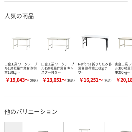
人気の商品
山金工業 ワークテーブ
山金工業 ワークテーブ
Netforce 折りたたみ 作
山金工業 
ル150 軽量作業台 耐荷
ル150 軽量作業台 キャ
業台 耐荷重200kg ホ
ル300 軽
重150kg…
スター付き …
ワ…
重300kg…
￥19,043～
￥23,051～
￥16,251～
￥20,1
（税込）
（税込）
（税込）
他のバリエーション