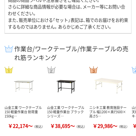
さらに詳細な商品情報が必要な場合は、メーカー等にお問い合
わせください。
また、販売単位における「セット」表記は、箱でのお届けをお約束
するものではありません。あらかじめご了承ください。
作業台/ワークテーブル/作業テーブルの売
れ筋ランキング
山金工業 ワークテーブル
山金工業 ワークテーブル
ニシキ工業 教育施設テー
山
150 軽量作業台 耐荷重
150 軽量作業台 ブラック
ブル 幅1200×奥行600×
天
150kg…
シリーズ…
高さ5…
キ
￥22,174～
￥38,695～
￥29,986～
￥
（税込）
（税込）
（税込）