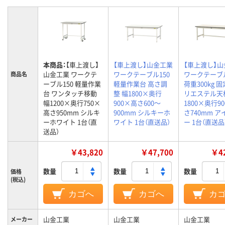
本商品：
【車上渡し】
【車上渡し】山金工業
【車上渡し】
山金工業 ワークテ
ワークテーブル150
ワークテーブ
商品名
ーブル150 軽量作業
軽量作業台 高さ調
荷重300kg 
台 ワンタッチ移動
整 幅1800×奥行
リエステル天
幅1200×奥行750×
900×高さ600～
1800×奥行9
高さ950mm シルキ
900mm シルキーホ
さ740mm 
ーホワイト 1台（直
ワイト 1台（直送品）
ー 1台（直送品
送品）
￥43,820
￥47,700
￥42
数量
数量
数量
価格
(税込)
カゴへ
カゴへ
カ
山金工業
山金工業
山金工業
メーカー