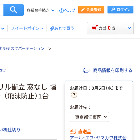
ヘルプ
各種お手続き
0
スイートポイント
あとで買う
カゴ
点
ネル/デスクパーテーション
商品情報を印刷する
カワ
リル衝立 窓なし 幅
お届け日：8月5日（水）まで
） （飛沫防止）1台
お届け先：
/机仕切り
直送品
アール・エフ・ヤマカワ株式会