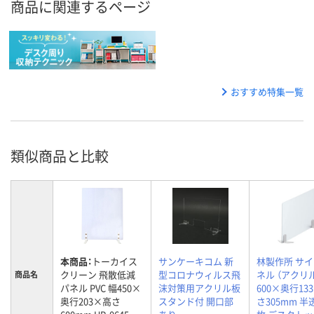
商品に関連するページ
おすすめ特集一覧
類似商品と比較
本商品：
トーカイス
サンケーキコム 新
林製作所 サ
クリーン 飛散低減
型コロナウィルス飛
ネル （アクリ
商品名
パネル PVC 幅450×
沫対策用アクリル板
600×奥行13
奥行203×高さ
スタンド付 開口部
さ305mm 半