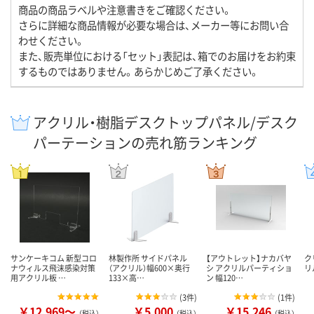
商品の商品ラベルや注意書きをご確認ください。
さらに詳細な商品情報が必要な場合は、メーカー等にお問い合
わせください。
また、販売単位における「セット」表記は、箱でのお届けをお約束
するものではありません。あらかじめご了承ください。
アクリル・樹脂デスクトップパネル/デスク
パーテーションの売れ筋ランキング
サンケーキコム 新型コロ
林製作所 サイドパネル
【アウトレット】ナカバヤ
ク
ナウィルス飛沫感染対策
（アクリル）幅600×奥行
シ アクリルパーティショ
リ
用アクリル板 …
133×高…
ン 幅120…
(
3件
)
(
1件
)
￥12,969～
￥5,000
￥15,246
（税込）
（税込）
（税込）