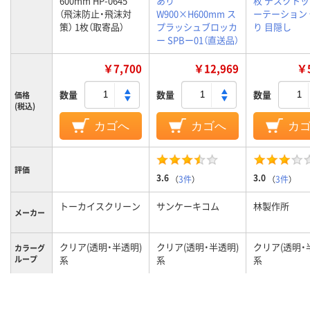
600mm HP-0645
あり
枚 デスクトッ
（飛沫防止・飛沫対
W900×H600mm ス
ーテーション
策） 1枚（取寄品）
プラッシュブロッカ
り 目隠し
ー SPBー01（直送品）
￥7,700
￥12,969
￥5
数量
数量
数量
価格
(税込)
カゴへ
カゴへ
カ
評価
3.6
3.0
（
3件
）
（
3件
）
トーカイスクリーン
サンケーキコム
林製作所
メーカー
クリア(透明・半透明)
クリア(透明・半透明)
クリア(透明・
カラーグ
ループ
系
系
系
1.5kg
1.0kg
質量