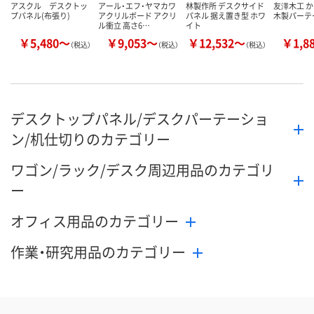
アスクル デスクトッ
アール・エフ・ヤマカワ
林製作所 デスクサイド
友澤木工 
プパネル(布張り)
アクリルボード アクリ
パネル 据え置き型 ホワ
木製パーテ
ル衝立 高さ6…
イト
￥5,480～
￥9,053～
￥12,532～
￥1,8
（税込）
（税込）
（税込）
デスクトップパネル/デスクパーテーショ
ン/机仕切りのカテゴリー
ワゴン/ラック/デスク周辺用品のカテゴリ
ー
オフィス用品のカテゴリー
作業・研究用品のカテゴリー