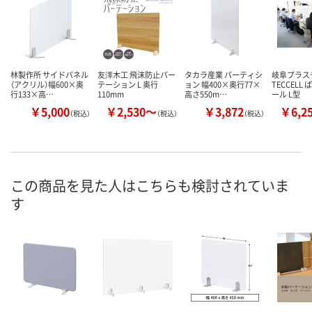
林製作所 サイドパネル
友澤木工 飛沫防止パー
タカラ産業 パーティシ
岐阜プラス
（アクリル）幅600×奥
テーション L 奥行
ョン 幅400×奥行77×
TECCELL
行133×高…
110mm
高さ550m…
ール L型
￥5,000
￥2,530～
￥3,872
￥6,2
（税込）
（税込）
（税込）
この商品を見た人はこちらも検討されていま
す