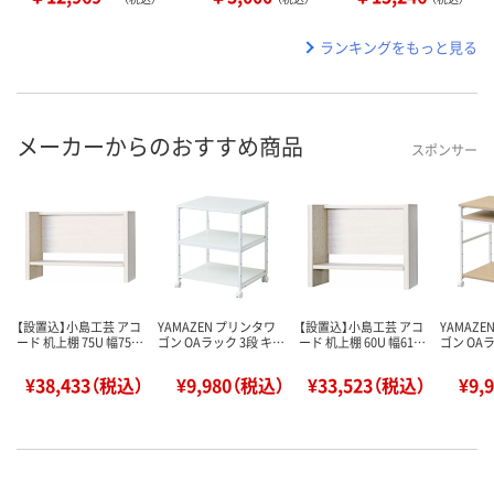
ランキングをもっと見る
メーカーからのおすすめ商品
スポンサー
【設置込】小島工芸 アコ
YAMAZEN プリンタワ
【設置込】小島工芸 アコ
YAMAZ
ード 机上棚 75U 幅75…
ゴン OAラック 3段 キ…
ード 机上棚 60U 幅61…
ゴン OA
¥38,433（税込）
¥9,980（税込）
¥33,523（税込）
¥9,