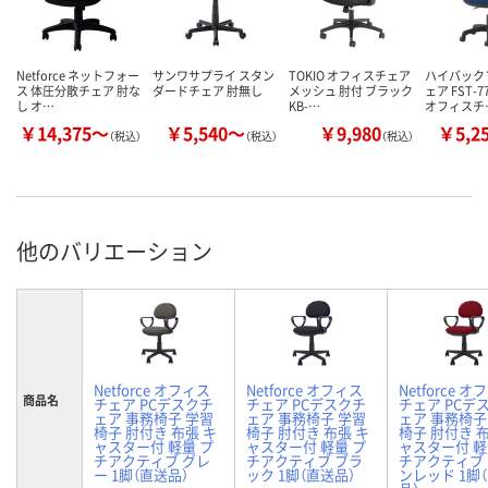
Netforce ネットフォー
サンワサプライ スタン
TOKIO オフィスチェア
ハイバック
ス 体圧分散チェア 肘な
ダードチェア 肘無し
メッシュ 肘付 ブラック
ェア FST-
し オ…
KB-…
オフィスチ
￥14,375～
￥5,540～
￥9,980
￥5,2
（税込）
（税込）
（税込）
他のバリエーション
Netforce オフィス
Netforce オフィス
Netforce 
商品名
チェア PCデスクチ
チェア PCデスクチ
チェア PCデ
ェア 事務椅子 学習
ェア 事務椅子 学習
ェア 事務椅子
椅子 肘付き 布張 キ
椅子 肘付き 布張 キ
椅子 肘付き 
ャスター付 軽量 プ
ャスター付 軽量 プ
ャスター付 軽
チアクティブ グレ
チアクティブ ブラ
チアクティブ
ー 1脚（直送品）
ック 1脚（直送品）
ンレッド 1脚