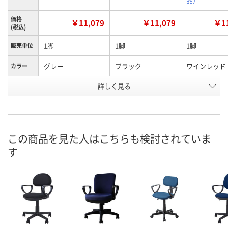
品）
価格
￥11,079
￥11,079
￥11
(税込)
1脚
1脚
1脚
販売単位
グレー
ブラック
ワインレッド
カラー
お申込番
詳しく見る
X951957
X951956
X951958
号
直送品
直送品
直送品
在庫
8月24日（月）まで
8月24日（月）まで
8月24日（月）
お届け日
この商品を見た人はこちらも検討されていま
す
数量
数量
数量
カゴへ
カゴへ
カ