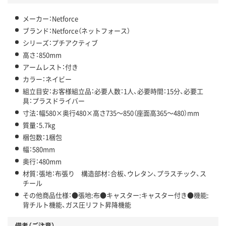
メーカー：Netforce
ブランド：Netforce（ネットフォース）
シリーズ：プチアクティブ
高さ：850mm
アームレスト：付き
カラー：ネイビー
組立目安：お客様組立品：必要人数：1人、必要時間：15分、必要工
具：プラスドライバー
寸法：幅580×奥行480×高さ735～850（座面高365～480）mm
質量：5.7kg
梱包数：1梱包
幅：580mm
奥行：480mm
材質：張地：布張り 構造部材：合板、ウレタン、プラスチック、ス
チール
その他商品仕様：●張地:布●キャスター:キャスター付き●機能:
背チルト機能、ガス圧リフト昇降機能
備考（ご注意）