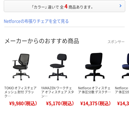
4
「カラー」 違いで 全
商品あります。
Netforceの布張りチェアを全て見る
メーカーからのおすすめ商品
スポンサー
TOKIO オフィスチェア
YAMAZEN ワークチェ
Netforce オフィスチェ
Netfor
メッシュ 肘付 ブラッ
ア オフィスチェア スタ
ア 体圧分散 デスクチ…
ア 体圧分
ク…
ン…
¥9,980（税込）
¥5,170（税込）
¥14,375（税込）
¥14,