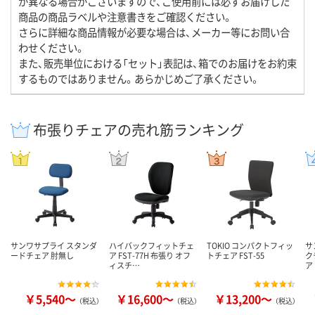
が異なる場合がございますので、ご使用前には必ずお届けした
商品の商品ラベルや注意書きをご確認ください。
さらに詳細な商品情報が必要な場合は、メーカー等にお問い合
わせください。
また、販売単位における「セット」表記は、箱でのお届けをお約束
するものではありません。あらかじめご了承ください。
布張りチェアの売れ筋ランキング
サンワサプライ スタンダ
ハイバックフィットチェ
TOKIO コンパクトフィッ
サ
ードチェア 肘無し
ア FST-77H 布張り オフ
トチェア FST-55
ク
ィスチ…
ア
￥5,540～
￥16,600～
￥13,200～
（税込）
（税込）
（税込）