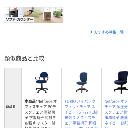
おすすめ特集一覧
類似商品と比較
本商品：
Netforce オ
TOKIO ハイバック
Netforce 
フィスチェア PCデ
フィットチェア ネ
チェア 体圧分
商品名
スクチェア 事務椅
イビー FST-77H 1脚
スクチェア 
子 学習椅子 肘付き
布張り オフィスチ
事務椅子 腰
布張 キャスター付
ェア 事務椅子 脚幅
ネイビー 1脚