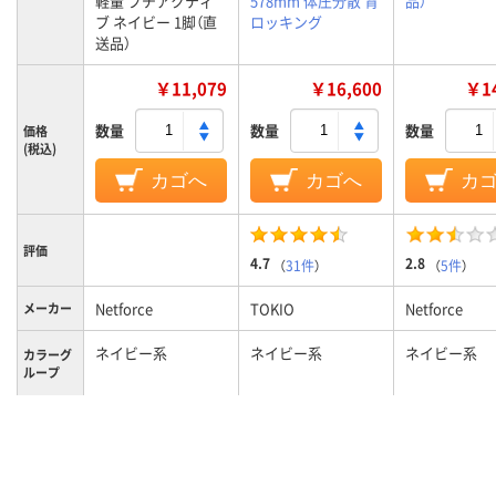
軽量 プチアクティ
578mm 体圧分散 背
品）
ブ ネイビー 1脚（直
ロッキング
送品）
￥11,079
￥16,600
￥14
数量
数量
数量
価格
(税込)
カゴへ
カゴへ
カ
評価
4.7
2.8
（
31件
）
（
5件
）
Netforce
TOKIO
Netforce
メーカー
ネイビー系
ネイビー系
ネイビー系
カラーグ
ループ
5.7kg
10kg
9kg
質量