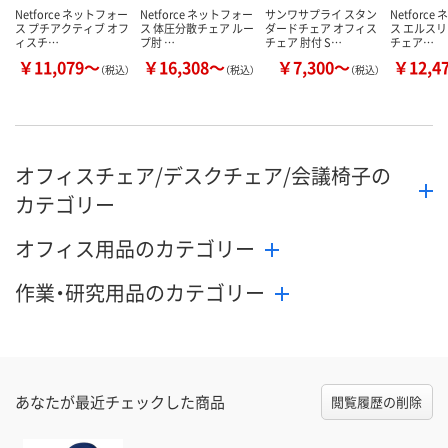
Netforce ネットフォー
Netforce ネットフォー
サンワサプライ スタン
Netforc
ス プチアクティブ オフ
ス 体圧分散チェア ルー
ダードチェア オフィス
ス エルスリ
ィスチ…
プ肘 …
チェア 肘付 S…
チェア…
￥11,079～
￥16,308～
￥7,300～
￥12,4
（税込）
（税込）
（税込）
オフィスチェア/デスクチェア/会議椅子の
カテゴリー
オフィス用品のカテゴリー
作業・研究用品のカテゴリー
あなたが最近チェックした商品
閲覧履歴の削除