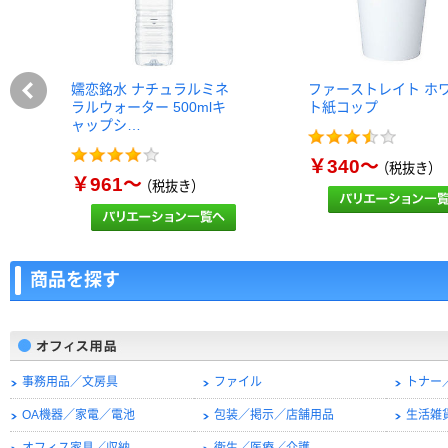
嬬恋銘水 ナチュラルミネ
ファーストレイト ホ
ラルウォーター 500mlキ
ト紙コップ
ャップシ…
￥340～
（税抜き）
￥961～
（税抜き）
商品を探す
事務用品／文房具
ファイル
トナー
OA機器／家電／電池
包装／掲示／店舗用品
生活雑