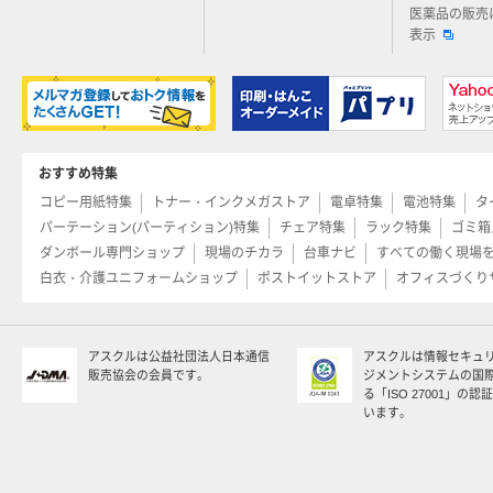
医薬品の販売
表示
おすすめ特集
コピー用紙特集
トナー・インクメガストア
電卓特集
電池特集
タ
パーテーション(パーティション)特集
チェア特集
ラック特集
ゴミ箱
ダンボール専門ショップ
現場のチカラ
台車ナビ
すべての働く現場
白衣・介護ユニフォームショップ
ポストイットストア
オフィスづくり
アスクルは公益社団法人日本通信
アスクルは情報セキュ
販売協会の会員です。
ジメントシステムの国
る「ISO 27001」の
います。