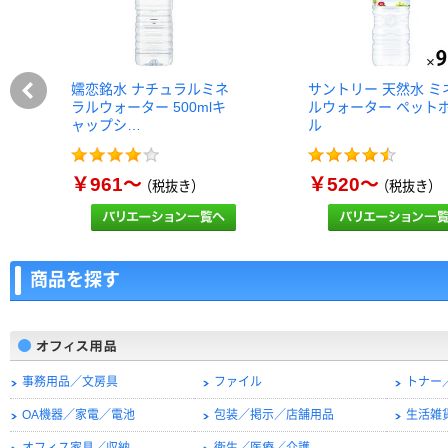
嬬恋銘水 ナチュラルミネ
サントリー 天然水 ミ
ラルウォーター 500mlキ
ルウォーター ペット
ャップシ…
ル
￥961～
￥520～
（税抜き）
（税抜き）
商品を探す
事務用品／文房具
ファイル
トナー
OA機器／家電／電池
包装／掲示／店舗用品
生活雑