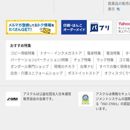
医薬品の販売
表示
おすすめ特集
コピー用紙特集
トナー・インクメガストア
電卓特集
電池特集
タ
パーテーション(パーティション)特集
チェア特集
ラック特集
ゴミ箱
ダンボール専門ショップ
現場のチカラ
台車ナビ
すべての働く現場
白衣・介護ユニフォームショップ
ポストイットストア
オフィスづくり
アスクルは公益社団法人日本通信
アスクルは情報セキュ
販売協会の会員です。
ジメントシステムの国
る「ISO 27001」の
います。