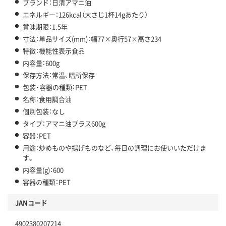
ブランド：日清アマニ油
エネルギー：126kcal（大さじ1杯14gあたり）
賞味期限：1.5年
寸法：単品サイズ(mm)：幅77×奥行57×高さ234
特徴：機能性表示食品
内容量：600g
保存方法：常温、暗所保存
包装・容器の種類：PET
名称：食用調合油
個別包装：なし
タイプ：アマニ油プラス600g
容器：PET
用途：炒めものや揚げものなど、毎日の調理にお使いいただけま
す。
内容量(g)：600
容器の種類：PET
JANコード
4902380207214