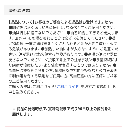
備考（ご注意）
【返品について】お客様のご都合による返品はお受けできません。
●開封後は暗く涼しい所に保存し、なるべく早くご使用ください。
●油は流しに捨てないでください。●油を加熱しすぎると発火しま
す。加熱中、その場を離れるときは必ず火を消してください。●揚
げ物の際、一度に揚げ種をたくさん入れると油がふきこぼれ引火す
る危険があります。●加熱した油に水が入らないようにご注意くだ
さい。油が飛びはね火傷する危険があります。●高温の油は容器に
戻さないでください。＜摂取する上での注意事項＞●多量摂取によ
り疾病が治癒したり、より健康が増進するものではありません。●
高血圧治療薬をご使用の方、抗凝固薬や抗血小板薬などの血液凝固
抑制作用を有する製剤をご使用の方、高血圧症の方は医師にご相談
の上ご使用ください。
ご購入の際は、ご利用ガイド「
ご利用ガイド
」を必ずご確認の上、お
申し込みください。
※ 商品の発送時点で、賞味期限まで残り90日以上の商品をお
届けします。