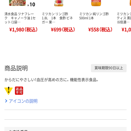
清水食品 ツナフレー
ミツカン リンゴ酢
ミツカン 純リンゴ酢
ミツカン
ク キャノーラ油 1セ
1.8L 1本 食酢 ビネ
500ml 1本
ティス 
ット（1袋…
ガー 業…
（6倍濃…
¥1,980（税込）
¥699（税込）
¥558（税込）
¥1,
商品説明
賞味期限90日以上
からだにやさしい！血圧が高めの方に。機能性表示食品。
アイコンの説明