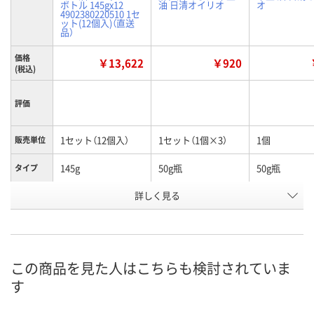
ボトル 145gx12
油 日清オイリオ
オ
4902380220510 1セ
ット(12個入)（直送
品）
価格
￥13,622
￥920
(税込)
評価
1セット（12個入）
1セット（1個×3）
1個
販売単位
145g
50g瓶
50g瓶
タイプ
お申込番
詳しく見る
AWX3820
AKE6806
AKE6795
号
わずか
あり
あり
在庫
8月25日（火）まで
8月9日（日）
8月9日（日）
お届け日
この商品を見た人はこちらも検討されていま
す
数量
数量
数量