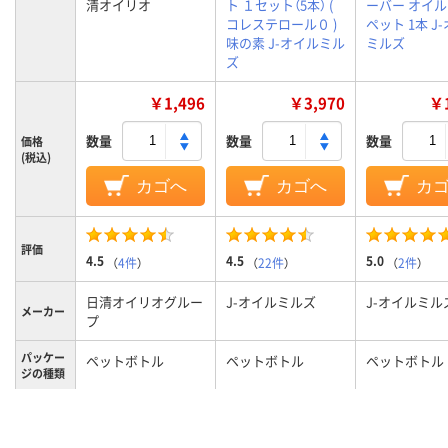
清オイリオ
ト １セット（5本） (
ーバー オイル 
コレステロール０ )
ペット 1本 J
味の素 J-オイルミル
ミルズ
ズ
￥1,496
￥3,970
￥1
数量
数量
数量
価格
(税込)
カゴへ
カゴへ
カ
評価
4.5
4.5
5.0
（
4件
）
（
22件
）
（
2件
）
日清オイリオグルー
J-オイルミルズ
J-オイルミル
メーカー
プ
パッケー
ペットボトル
ペットボトル
ペットボトル
ジの種類