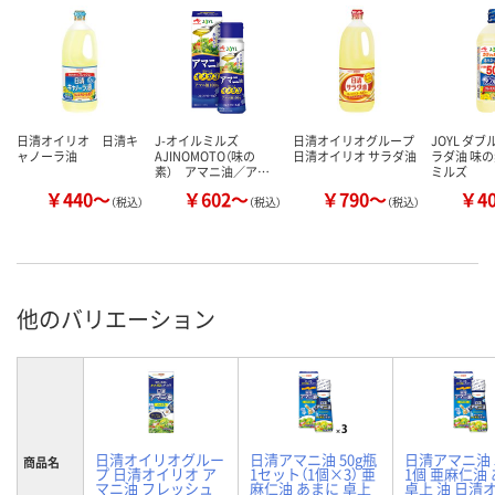
日清オイリオ 日清キ
J-オイルミルズ
日清オイリオグループ
JOYL ダブ
ャノーラ油
AJINOMOTO（味の
日清オイリオ サラダ油
ラダ油 味の
素） アマニ油／ア…
ミルズ
￥440～
￥602～
￥790～
￥4
（税込）
（税込）
（税込）
他のバリエーション
日清オイリオグルー
日清アマニ油 50g瓶
日清アマニ油 
商品名
プ 日清オイリオ ア
1セット（1個×3） 亜
1個 亜麻仁油
マニ油 フレッシュ
麻仁油 あまに 卓上
卓上 油 日清