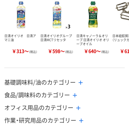
カゴへ
カゴへ
カ
日清オイリオ 日清ア
日清オイリオグループ
日清キャノーラ＆オリ
日本紐釦貿
マニ油
日清MCTリセッタ
ーブ 日清オイリオ オリ
（リュックカン
ーブオイル
￥313～
￥598～
￥640～
￥6
（税込）
（税込）
（税込）
基礎調味料/油のカテゴリー
食品/調味料のカテゴリー
オフィス用品のカテゴリー
作業・研究用品のカテゴリー