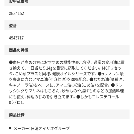
お申込番号
XE34152
型番
4543717
商品の特徴
●血圧が高めの方におすすめの機能性表示食品。通常の食用油に置
き換えて、一日当たり14gを目安に摂取してください。MCTリセッ
タ、こめ油プラスと同様、健康オイルシリーズです。●αリノレン酸
を豊富に含むアマニ油（亜麻仁油）を30%配合。●なたね油（菜種油、
キャノーラ油）をベースに、アマニ油、米油（こめ油）を配合。●ドレ
ッシングやマリネはもちろん、炒めものや揚げものなどの加熱料理
にも使え、料理の甘みを引き立てます。●しかもコレステロール
0（ゼロ）。
商品仕様
メーカー：日清オイリオグループ