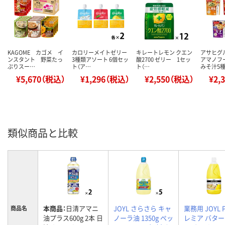
KAGOME カゴメ イ
カロリーメイトゼリー
キレートレモン クエン
アサヒグ
ンスタント 野菜たっ
3種類アソート 6個セッ
酸2700 ゼリー 1セッ
アマノフ
ぷりスー…
ト（ア…
ト（…
みそ汁5
¥5,670（税込）
¥1,296（税込）
¥2,550（税込）
¥2,
類似商品と比較
本商品：
日清アマニ
JOYL さらさら キャ
業務用 JOYL 
商品名
油プラス600g 2本 日
ノーラ油 1350g ペッ
レミア バター