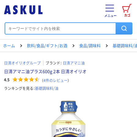
カゴ
メニュー
ホーム
飲料/食品/ギフト/お酒
食品/調味料
基礎調味料/
日清オイリオグループ
ブランド：
日清アマニ油
日清アマニ油プラス600g 2本 日清オイリオ
4.5
（
4
件のレビュー
）
ランキングを見る：
基礎調味料/油