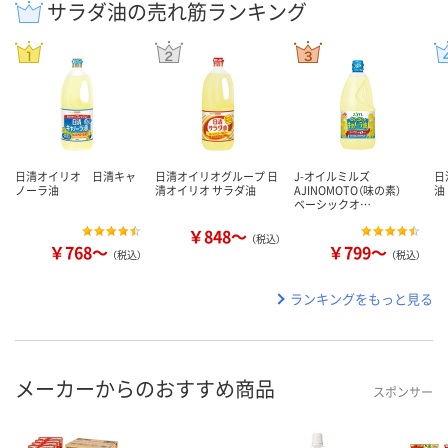
サラダ油の売れ筋ランキング
日清オイリオ 日清キャ
日清オイリオグループ 日
J-オイルミルズ
日
ノーラ油
清オイリオ サラダ油
AJINOMOTO（味の素）
油
ベーシックオ…
￥848～
（税込）
￥768～
￥799～
（税込）
（税込）
ランキングをもっと見る
メーカーからのおすすめ商品
スポンサー