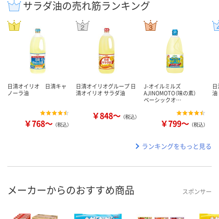
サラダ油の売れ筋ランキング
日清オイリオ 日清キャ
日清オイリオグループ 日
J-オイルミルズ
日
ノーラ油
清オイリオ サラダ油
AJINOMOTO（味の素）
油
ベーシックオ…
￥848～
（税込）
￥768～
￥799～
（税込）
（税込）
ランキングをもっと見る
メーカーからのおすすめ商品
スポンサー