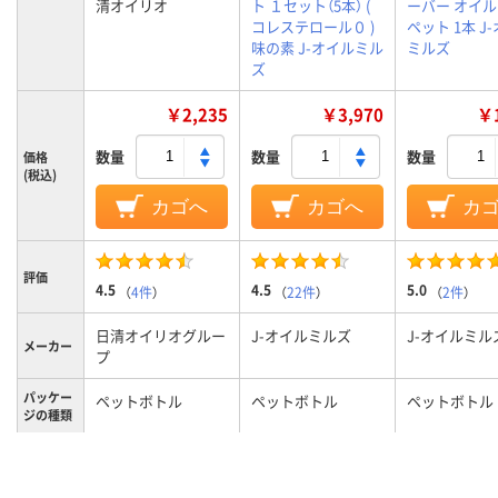
清オイリオ
ト １セット（5本） (
ーバー オイル 
コレステロール０ )
ペット 1本 J
味の素 J-オイルミル
ミルズ
ズ
￥2,235
￥3,970
￥1
数量
数量
数量
価格
(税込)
カゴへ
カゴへ
カ
評価
4.5
4.5
5.0
（
4件
）
（
22件
）
（
2件
）
日清オイリオグルー
J-オイルミルズ
J-オイルミル
メーカー
プ
パッケー
ペットボトル
ペットボトル
ペットボトル
ジの種類