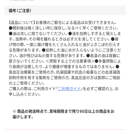
備考（ご注意）
【返品について】お客様のご都合による返品はお受けできません。
●開封後は暗く涼しい所に保存し、なるべく早くご使用ください。
●油は流しに捨てないでください。●油を加熱しすぎると発火しま
す。加熱中、その場を離れるときは必ず火を消してください。●揚
げ物の際、一度に揚げ種をたくさん入れると油がふきこぼれ引火す
る危険があります。●加熱した油に水が入らないようにご注意くだ
さい。油が飛びはね火傷する危険があります。●高温の油は容器に
戻さないでください。＜摂取する上での注意事項＞●多量摂取によ
り疾病が治癒したり、より健康が増進するものではありません。●
高血圧治療薬をご使用の方、抗凝固薬や抗血小板薬などの血液凝固
抑制作用を有する製剤をご使用の方、高血圧症の方は医師にご相談
の上ご使用ください。
ご購入の際は、ご利用ガイド「
ご利用ガイド
」を必ずご確認の上、お
申し込みください。
※ 商品の発送時点で、賞味期限まで残り90日以上の商品をお
届けします。