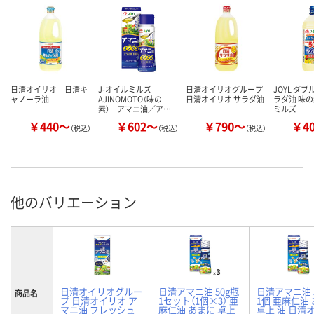
日清オイリオ 日清キ
J-オイルミルズ
日清オイリオグループ
JOYL ダブ
ャノーラ油
AJINOMOTO（味の
日清オイリオ サラダ油
ラダ油 味の
素） アマニ油／ア…
ミルズ
￥440～
￥602～
￥790～
￥4
（税込）
（税込）
（税込）
他のバリエーション
日清オイリオグルー
日清アマニ油 50g瓶
日清アマニ油 
商品名
プ 日清オイリオ ア
1セット（1個×3） 亜
1個 亜麻仁油
マニ油 フレッシュ
麻仁油 あまに 卓上
卓上 油 日清