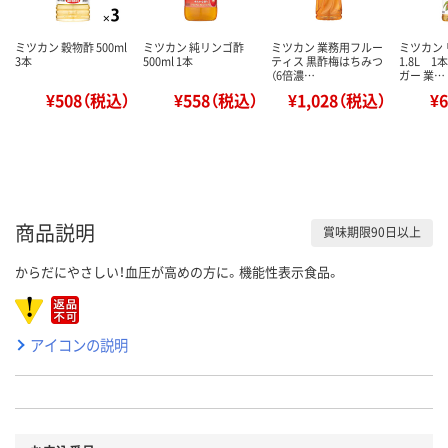
ミツカン 穀物酢 500ml
ミツカン 純リンゴ酢
ミツカン 業務用フルー
ミツカン
3本
500ml 1本
ティス 黒酢梅はちみつ
1.8L 1
（6倍濃…
ガー 業…
¥508（税込）
¥558（税込）
¥1,028（税込）
¥
商品説明
賞味期限90日以上
からだにやさしい！血圧が高めの方に。機能性表示食品。
アイコンの説明