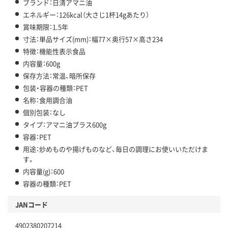
ブランド：日清アマニ油
エネルギー：126kcal（大さじ1杯14gあたり）
賞味期限：1.5年
寸法：単品サイズ(mm)：幅77×奥行57×高さ234
特徴：機能性表示食品
内容量：600g
保存方法：常温、暗所保存
包装・容器の種類：PET
名称：食用調合油
個別包装：なし
タイプ：アマニ油プラス600g
容器：PET
用途：炒めものや揚げものなど、毎日の調理にお使いいただけま
す。
内容量(g)：600
容器の種類：PET
JANコード
4902380207214