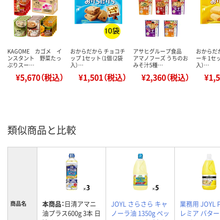
KAGOME カゴメ イ
おからだから チョコチ
アサヒグループ食品
おからだ
ンスタント 野菜たっ
ップ 1セット（1個（2袋
アマノフーズ うちのお
ーキ 1セ
ぷりスー…
入）…
みそ汁5種…
入）…
¥5,670（税込）
¥1,501（税込）
¥2,360（税込）
¥1,
類似商品と比較
本商品：
日清アマニ
JOYL さらさら キャ
業務用 JOYL 
商品名
油プラス600g 3本 日
ノーラ油 1350g ペッ
レミア バター