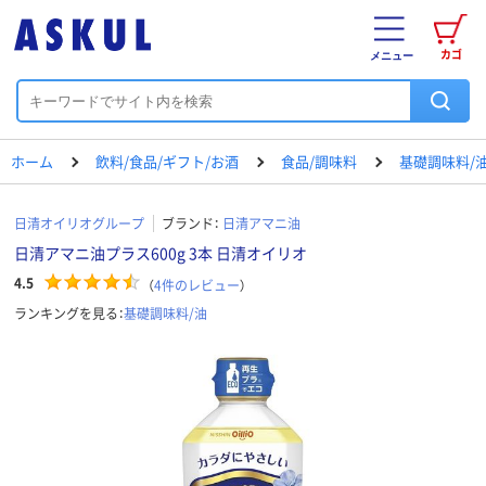
カゴ
メニュー
ホーム
飲料/食品/ギフト/お酒
食品/調味料
基礎調味料/
日清オイリオグループ
ブランド：
日清アマニ油
日清アマニ油プラス600g 3本 日清オイリオ
4.5
（
4
件のレビュー
）
ランキングを見る：
基礎調味料/油