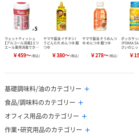
カゴへ
カゴへ
カ
ウェットティッシュ
ヤマサ醤油 イチオシ！
ヤマサ醤油 そうめんつ
ポッカサッ
【アルコール消毒】エリ
うどんたれ めんつゆ 麺
ゆ めんつゆ 麺つゆ
（POKKA S
エール薬用消毒でき…
つゆ
さいのじっ
￥459～
￥380～
￥278～
￥1
（税込）
（税込）
（税込）
基礎調味料/油のカテゴリー
食品/調味料のカテゴリー
オフィス用品のカテゴリー
作業・研究用品のカテゴリー