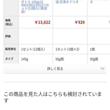
ボトル 145gx12
油 日清オイリオ
オ
4902380220510 1セ
ット(12個入)（直送
品）
価格
￥13,622
￥920
(税込)
評価
1セット（12個入）
1セット（1個×3）
1個
販売単位
145g
50g瓶
50g瓶
タイプ
お申込番
詳しく見る
AWX3820
AKE6806
AKE6795
号
わずか
あり
あり
在庫
8月25日（火）まで
8月11日（火）
8月11日（火）
お届け日
この商品を見た人はこちらも検討されていま
す
数量
数量
数量