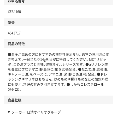
お申込番号
XE34160
型番
4543717
商品の特徴
●血圧が高めの方におすすめの機能性表示食品。通常の食用油に置
き換えて、一日当たり14gを目安に摂取してください。MCTリセッ
タ、こめ油プラスと同様、健康オイルシリーズです。●αリノレン酸
を豊富に含むアマニ油（亜麻仁油）を30%配合。●なたね油（菜種油、
キャノーラ油）をベースに、アマニ油、米油（こめ油）を配合。●ドレ
ッシングやマリネはもちろん、炒めものや揚げものなどの加熱料理
にも使え、料理の甘みを引き立てます。●しかもコレステロール
0（ゼロ）。
商品仕様
メーカー：日清オイリオグループ