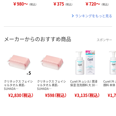
￥980～
￥375
￥720～
（税込）
（税込）
（税込）
ランキングをもっと見る
メーカーからのおすすめ商品
スポンサー
クリネックス フェイシ
クリネックス フェイシ
Curel（キュレル） 潤浸
Curel（
ャルタオル 素肌-
ャルタオル 素肌-
保湿 泡洗顔料 大 30…
顔料 本体 
SUHADA…
SUHADA…
¥2,830（税込）
¥598（税込）
¥3,135（税込）
¥1,