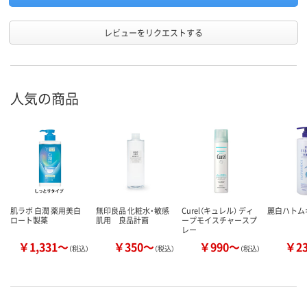
レビューをリクエストする
人気の商品
肌ラボ 白潤 薬用美白
無印良品 化粧水・敏感
Curel（キュレル） ディ
麗白ハトム
ロート製薬
肌用 良品計画
ープモイスチャースプ
レー
￥1,331～
￥350～
￥990～
￥2
（税込）
（税込）
（税込）