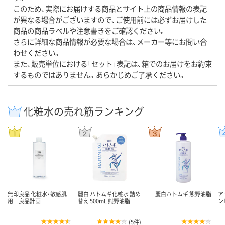
このため、実際にお届けする商品とサイト上の商品情報の表記
が異なる場合がございますので、ご使用前には必ずお届けした
商品の商品ラベルや注意書きをご確認ください。
さらに詳細な商品情報が必要な場合は、メーカー等にお問い合
わせください。
また、販売単位における「セット」表記は、箱でのお届けをお約束
するものではありません。あらかじめご了承ください。
化粧水の売れ筋ランキング
無印良品 化粧水・敏感肌
麗白 ハトムギ化粧水 詰め
麗白ハトムギ 熊野油脂
ア
用 良品計画
替え 500mL 熊野油脂
ン
(
5件
)