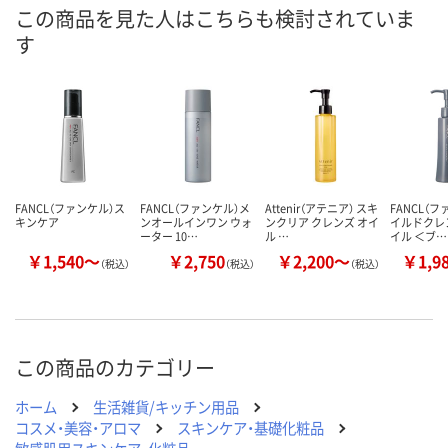
この商品を見た人はこちらも検討されていま
す
FANCL（ファンケル）ス
FANCL（ファンケル）メ
Attenir（アテニア） スキ
FANCL（フ
キンケア
ンオールインワン ウォ
ンクリア クレンズ オイ
イルドクレ
ーター 10…
ル …
イル ＜ブ…
￥1,540～
￥2,750
￥2,200～
￥1,9
（税込）
（税込）
（税込）
この商品のカテゴリー
ホーム
生活雑貨/キッチン用品
コスメ・美容・アロマ
スキンケア・基礎化粧品