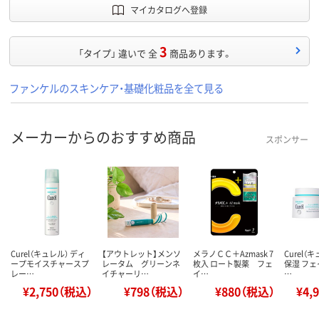
マイカタログへ登録
3
「タイプ」 違いで 全
商品あります。
ファンケルのスキンケア・基礎化粧品を全て見る
メーカーからのおすすめ商品
スポンサー
Curel（キュレル） ディ
【アウトレット】メンソ
メラノＣＣ＋Azmask 7
Curel（
ープモイスチャースプ
レータム グリーンネ
枚入 ロート製薬 フェ
保湿 フ
レー…
イチャーリ…
イ…
…
¥2,750（税込）
¥798（税込）
¥880（税込）
¥4,