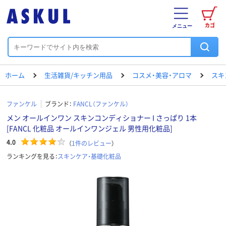
カゴ
メニュー
ホーム
生活雑貨/キッチン用品
コスメ・美容・アロマ
スキ
ファンケル
ブランド：
FANCL（ファンケル）
メン オールインワン スキンコンディショナー I さっぱり 1本
[FANCL 化粧品 オールインワンジェル 男性用化粧品]
4.0
（
1
件のレビュー
）
ランキングを見る：
スキンケア・基礎化粧品