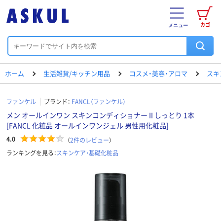
カゴ
メニュー
ホーム
生活雑貨/キッチン用品
コスメ・美容・アロマ
スキ
ファンケル
ブランド：
FANCL（ファンケル）
メン オールインワン スキンコンディショナー II しっとり 1本
[FANCL 化粧品 オールインワンジェル 男性用化粧品]
4.0
（
2
件のレビュー
）
ランキングを見る：
スキンケア・基礎化粧品