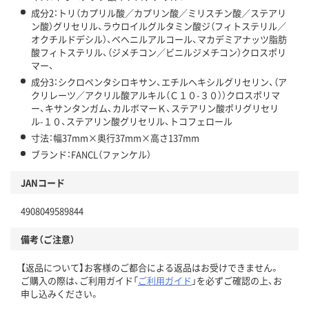
成分2：トリ（カプリル酸／カプリン酸／ミリスチン酸／ステアリ
ン酸）グリセリル、ラウロイルグルタミン酸ジ（フィトステリル／
オクチルドデシル）、ベヘニルアルコール、マカデミアナッツ脂肪
酸フィトステリル、（ジメチコン／ビニルジメチコン）クロスポリ
マー、
成分3：シクロペンタシロキサン、エチルヘキシルグリセリン、（ア
クリレーツ／アクリル酸アルキル（Ｃ１０-３０））クロスポリマ
ー、キサンタンガム、カルボマーＫ、ステアリン酸ポリグリセリ
ル-１０、ステアリン酸グリセリル、トコフェロール
寸法：幅37mm×奥行37mm×高さ137mm
ブランド：FANCL（ファンケル）
JANコード
4908049589844
備考（ご注意）
【返品について】お客様のご都合による返品はお受けできません。
ご購入の際は、ご利用ガイド「
ご利用ガイド
」を必ずご確認の上、お
申し込みください。