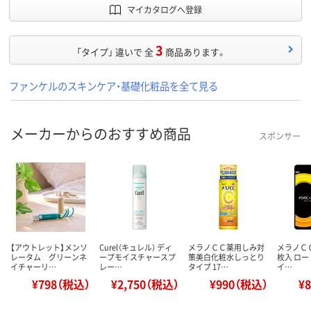
マイカタログへ登録
3
「タイプ」 違いで 全
商品あります。
ファンケルのスキンケア・基礎化粧品を全て見る
メーカーからのおすすめ商品
スポンサー
【アウトレット】メンソ
Curel（キュレル） ディ
メラノＣＣ薬用しみ対
メラノＣＣ＋
レータム グリーンネ
ープモイスチャースプ
策美白化粧水しっとり
枚入 ロ
イチャーリ…
レー…
タイプ 17…
イ…
¥798（税込）
¥2,750（税込）
¥990（税込）
¥