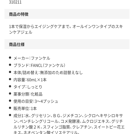
310211
商品の特徴
1本で保湿からエイジングケアまで。オールインワンタイプのスキ
ンケアジェル
商品仕様
メーカー：ファンケル
ブランド：FANCL（ファンケル）
本体/詰め替え：無添加のため詰替えなし
内容量：60mL×1本
タイプ：しっとり
薬事分類：化粧品
使用の目安：3～4プッシュ
販売単位：1本
成分1：水、グリセリン、ＢＧ、ジメチコン、シクロヘキサシロキサ
ン、ペンチレングリコール、コメ発酵液、ムクロジエキス、グリチ
ルリチン酸２Ｋ、スフィンゴ脂質、クレアチン、スイートピー花エ
キス、ネオペンタン酸イソステアリル、