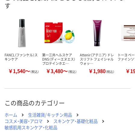
す
FANCL（ファンケル）ス
第一三共ヘルスケア
Attenir（アテニア） ドレ
トーヨ ペ
キンケア
DNS（ディーエヌエス）
スリフト フェイシャル
ファインソフ
プロテインホエ…
ウォッ…
￥1,540～
￥3,480～
￥1,980
￥1
（税込）
（税込）
（税込）
この商品のカテゴリー
ホーム
生活雑貨/キッチン用品
コスメ・美容・アロマ
スキンケア・基礎化粧品
敏感肌用スキンケア・化粧品