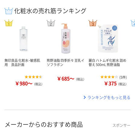
化粧水の売れ筋ランキング
無印良品 化粧水・敏感肌
熊野油脂 四季折々 豆乳イ
麗白 ハトムギ化粧水 詰め
用 良品計画
ソフラボン
替え 500mL 熊野油脂
￥685～
(
5件
)
（税込）
￥980～
￥375
（税込）
（税込）
ランキングをもっと見る
メーカーからのおすすめ商品
スポンサー