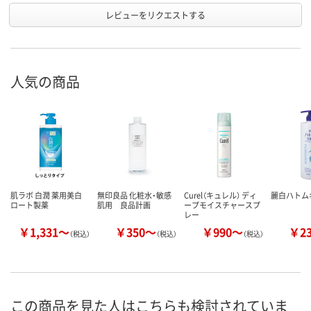
レビューをリクエストする
人気の商品
肌ラボ 白潤 薬用美白
無印良品 化粧水・敏感
Curel（キュレル） ディ
麗白ハトム
ロート製薬
肌用 良品計画
ープモイスチャースプ
レー
￥1,331～
￥350～
￥990～
￥2
（税込）
（税込）
（税込）
この商品を見た人はこちらも検討されていま