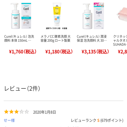
Curel（キュレル） 泡洗
メラノCC 酵素洗顔 大
Curel（キュレル） 潤浸
クリネッ
顔料 本体 150mL …
容量 200g ロート製薬
保湿 泡洗顔料 大 30…
ャルタオル
SUHADA
¥1,760（税込）
¥1,180（税込）
¥3,135（税込）
¥2,
レビュー（2件）
2020年1月8日
せー様
レビューランク
S
(679ポイント)