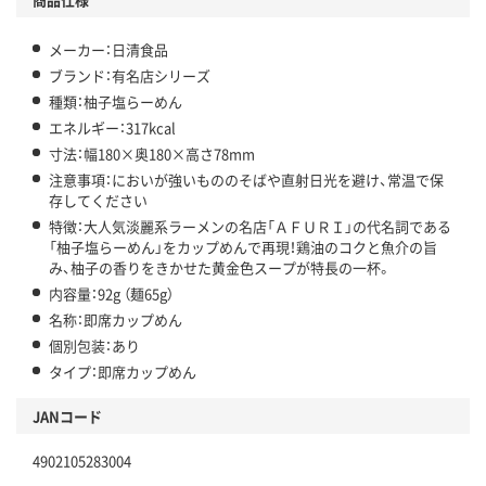
メーカー：日清食品
ブランド：有名店シリーズ
種類：柚子塩らーめん
エネルギー：317kcal
寸法：幅180×奥180×高さ78mm
注意事項：においが強いもののそばや直射日光を避け、常温で保
存してください
特徴：大人気淡麗系ラーメンの名店「ＡＦＵＲＩ」の代名詞である
「柚子塩らーめん」をカップめんで再現！鶏油のコクと魚介の旨
み、柚子の香りをきかせた黄金色スープが特長の一杯。
内容量：92g （麺65g）
名称：即席カップめん
個別包装：あり
タイプ：即席カップめん
JANコード
4902105283004