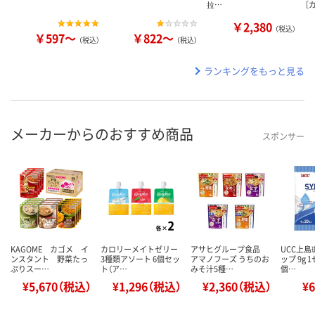
拉…
［
￥2,380
（税込）
￥597～
￥822～
（税込）
（税込）
ランキングをもっと見る
メーカーからのおすすめ商品
スポンサー
KAGOME カゴメ イ
カロリーメイトゼリー
アサヒグループ食品
UCC上島
ンスタント 野菜たっ
3種類アソート 6個セッ
アマノフーズ うちのお
ップ 9g 
ぷりスー…
ト（ア…
みそ汁5種…
個…
¥5,670（税込）
¥1,296（税込）
¥2,360（税込）
¥