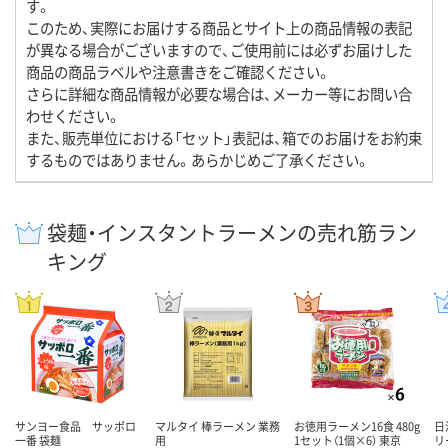
す。
このため、実際にお届けする商品とサイト上の商品情報の表記
が異なる場合がございますので、ご使用前には必ずお届けした
商品の商品ラベルや注意書きをご確認ください。
さらに詳細な商品情報が必要な場合は、メーカー等にお問い合
わせください。
また、販売単位における「セット」表記は、箱でのお届けをお約束
するものではありません。あらかじめご了承ください。
袋麺・インスタントラーメンの売れ筋ラン
キング
サンヨー食品 サッポロ
マルタイ 棒ラーメン 業務
お徳用ラーメン16食 480g
日
一番 袋麺
用
1セット（1個×6） 東京
リ