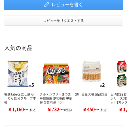
レビューを書く
レビューをリクエストする
人気の商品
袋麺 tabete だし麺 ら
グルテンフリーさつま
無印良品 大袋 良品計画
日清食品 
ーめん 国分グループ本
芋麺使用 即席春雨 中華
シリーズ3
社
房 医食同源ドッ…
ット［カッ
￥1,160～
￥732～
￥450～
￥1,
（税込）
（税込）
（税込）