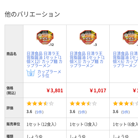
他のバリエーション
日清食品 日清ラ王
日清食品 日清ラ王
日清食品 日
商品名
背脂醤油 1セット（1
背脂醤油 1セット（1
背脂醤油 1セ
個×12） カップ麺 カ
個×3） カップ麺 カ
個×6） カップ
ップラーメン
ップラーメン
ップラーメン
カップラーメ
ン 9 位
価格
￥3,801
￥1,017
￥1
(税込)
評価
3.6
3.6
3.6
（
9件
）
（
9件
）
（
9件
）
1セット（12食入）
1セット（3食入）
1セット（6食入
販売単位
しょうゆ
しょうゆ
しょうゆ
種類