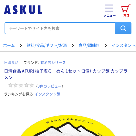
カゴ
メニュー
ホーム
飲料/食品/ギフト/お酒
食品/調味料
インスタント
日清食品
ブランド：
有名店シリーズ
日清食品 AFURI 柚子塩らーめん 1セット（3個） カップ麺 カップラー
メン
（
0
件のレビュー
）
ランキングを見る：
インスタント麺