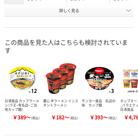
お申込番
詳しく見る
U903177
U903166
U903172
号
あり
あり
あり
在庫
8月8日（土）
8月8日（土）
8月8日（土）
お届け日
この商品を見た人はこちらも検討されていま
す
数量
数量
数量
カゴへ
カゴへ
カ
日清食品 カップラーメ
農心 辛ラーメン インス
サンヨー食品 名店の
カップヌー
ン（ラ王・有名店・ご当
タントラーメン
味 カップ麺
_バラエテ
地カップ麺）
日清食品
￥389～
￥182～
￥393～
￥4,7
（税込）
（税込）
（税込）