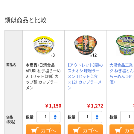
類似商品と比較
本商品：
日清食品
【アウトレット】麺の
大黒食品工業
商品名
AFURI 柚子塩らーめ
スナオシ 味噌ラー
ク ねぎ塩と
ん 1セット（3個） カ
メン 1セット（1食
らーめん 1セ
ップ麺 カップラー
×12） カップラーメ
個）
メン
ン
￥1,150
￥1,272
数量
数量
数量
価格
(税込)
カゴへ
カゴへ
カ