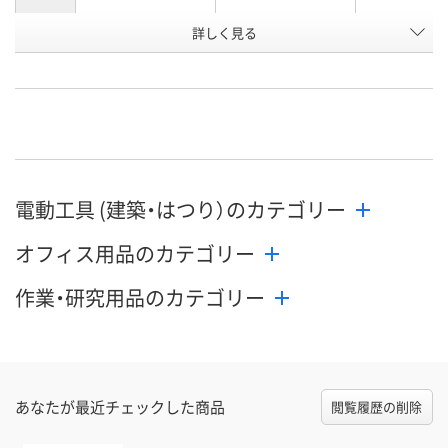
詳しく見る
16kg角缶用
20Lペール缶用
スタンド式
摘要
お申込番
P815688
P815687
P815684
号
直送品
直送品
直送品
在庫
8月26日（水）まで
8月26日（水）まで
8月26日（水）
お届け日
電動工具 (建築・はつり）のカテゴリー
数量
数量
数量
オフィス用品のカテゴリー
カゴへ
カゴへ
カ
作業・研究用品のカテゴリー
あなたが最近チェックした商品
閲覧履歴の削除