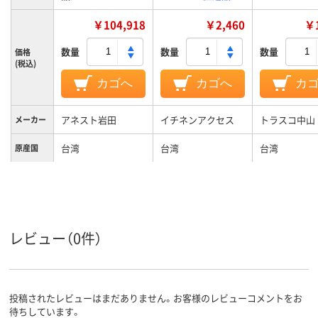
￥104,918
￥2,460
￥1
数量
数量
数量
価格
(税込)
カゴへ
カゴへ
カ
アネスト岩田
イチネンアクセス
トラスコ中山
メーカー
台湾
台湾
台湾
原産国
レビュー（0件）
投稿されたレビューはまだありません。お客様のレビューコメントをお
待ちしています。