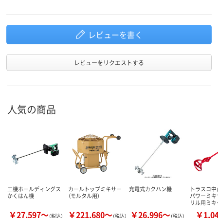
レビューを書く
レビューをリクエストする
人気の商品
工機ホールディングス
カールトップミキサー
充電式カクハン機
トラスコ中山
かくはん機
（モルタル用）
パワーミキ
リル用ミキ
￥27,597～
￥221,680～
￥26,996～
￥1,0
（税込）
（税込）
（税込）