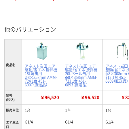
他のバリエーション
商品名
アネスト岩田 エア
アネスト岩田 エア
アネスト岩田
駆動/省エネ 攪拌機
駆動/省エネ 攪拌機
駆動/省エネ 
18L角缶用
20Lペール缶用
φ8×308mm 
φ8×358mm AMM-
φ8×358mm AMM-
712 1台 451-
724 1台 451-
723 1台 451-
6869（直送品）
6907（直送品）
6893（直送品）
価格
￥96,520
￥96,520
￥82
(税込)
1台
1台
1台
販売単位
G1/4
G1/4
G1/4
エア取込
口