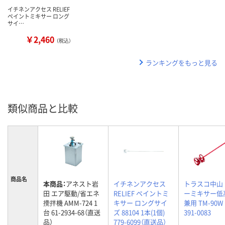
イチネンアクセス RELIEF
ペイントミキサー ロング
サイ…
￥2,460
（税込）
ランキングをもっと見る
類似商品と比較
商品名
本商品：
アネスト岩
イチネンアクセス
トラスコ中山
田 エア駆動/省エネ
RELIEF ペイントミ
ーミキサー低
攪拌機 AMM-724 1
キサー ロングサイ
兼用 TM-90W
台 61-2934-68（直送
ズ 88104 1本(1個)
391-0083
品）
779-6099（直送品）