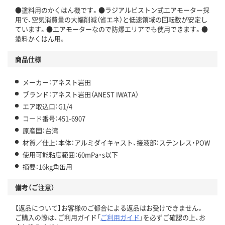
●塗料用のかくはん機です。●ラジアルピストン式エアモーター採
用で、空気消費量の大幅削減（省エネ）と低速領域の回転数が安定し
ています。●エアモーターなので防爆エリアでも使用できます。●
塗料かくはん用。
商品仕様
メーカー：アネスト岩田
ブランド：アネスト岩田（ANEST IWATA）
エア取込口：G1/4
コード番号：451-6907
原産国：台湾
材質／仕上：本体：アルミダイキャスト、接液部：ステンレス・POW
使用可能粘度範囲：60mPa・s以下
摘要：16kg角缶用
備考（ご注意）
【返品について】お客様のご都合による返品はお受けできません。
ご購入の際は、ご利用ガイド「
ご利用ガイド
」を必ずご確認の上、お