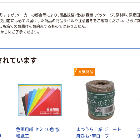
ますが、メーカーの都合等により、商品規格・仕様（容量、パッケージ、原材料、原産
使用前には必ずお届けした商品の商品ラベルや注意書きをご確認ください。さらに詳
ずしも箱でのお届けをお約束するものではありません。
かじめご了承ください。
されています
人気商品
グ
色画用紙 セミ 10色 協
まつうら工業 ジュート
ラ
和紙工
麻ひも・麻ロープ
〈