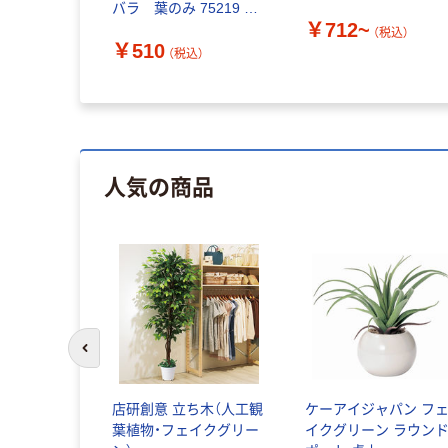
バラ 葉のみ 75219 1
￥712~
個
（税込）
￥510
（税込）
人気の商品
前のスライドへ
スプレス バ
店研創意 立ち木（人工観
ケーアイジャパン フ
イクグリー
葉植物・フェイクグリー
イクグリーン ラウン