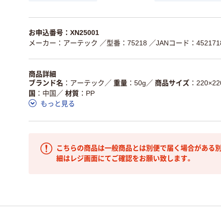
お申込番号：XN25001
メーカー：アーテック
／型番：75218
／JANコード：4521718
商品詳細
ブランド名
アーテック
／
重量
50g
／
商品サイズ
220×2
国
中国
／
材質
PP
もっと見る
こちらの商品は一般商品とは別便で届く場合がある別
細はレジ画面にてご確認をお願い致します。