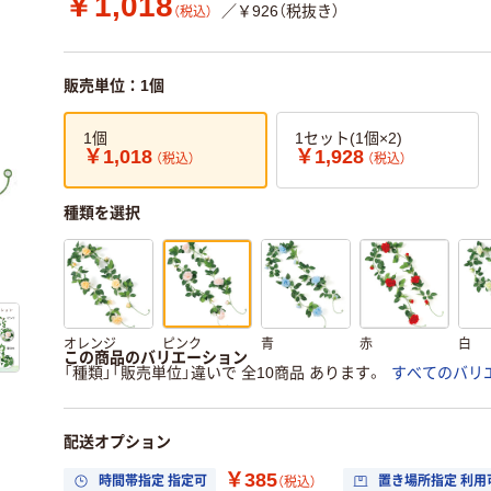
￥1,018
／￥926（税抜き）
（税込）
販売単位：1個
1個
1セット(1個×2)
￥1,018
￥1,928
（税込）
（税込）
種類を選択
オレンジ
ピンク
青
赤
白
この商品のバリエーション
「種類」「販売単位」違いで 全10商品 あります。
すべてのバリ
配送オプション
￥385
時間帯指定 指定可
置き場所指定 利用
（税込）