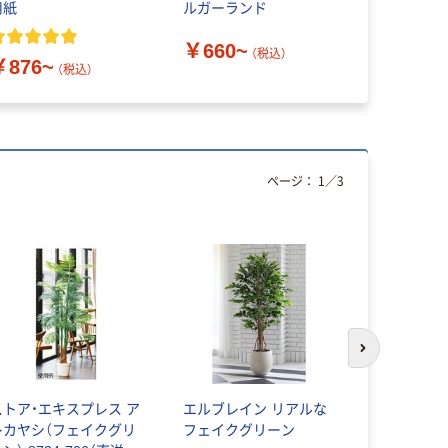
用紙
ルガーランド
ル JR-019
￥660~
￥1,930
（税込）
￥876~
（税込）
ページ：
1
／
3
次のスライド
ストア・エキスプレス ア
エルブレイン リアルな
ストア・エ
レカヤシ（フェイクグリ
フェイクグリーン
ィカスウン