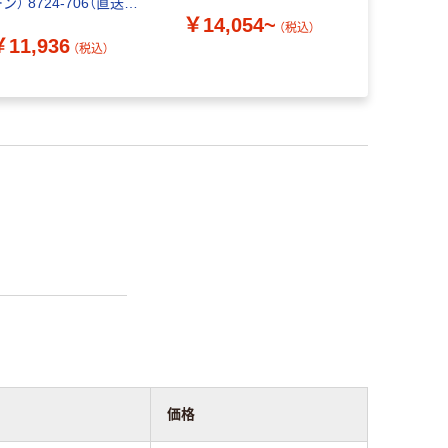
ン） 8724-706（直送
工観葉植物
￥14,054~
）
リーン）
（税込）
￥11,936
（税込）
￥12,46
価格