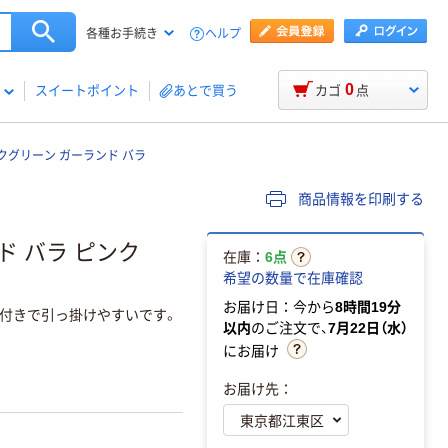
ヘルプ
各種お手続き
0
スイートポイント
あとで買う
カゴ
点
クグリーン ガーランド バラ
商品情報を印刷する
ド バラ ピンク
在庫：
6点
希望の数量で在庫確認
お届け日：今から
8時間19分
付きで引っ掛けやすいです。
以内
のご注文で、
7月22日（水）
にお届け
お届け先：