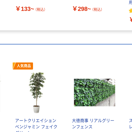
￥133~
￥298~
（税込）
（税込）
人気商品
ェ
アートクリエイション
大徳商事 リアルグリー
ド
ベンジャミン フェイク
ンフェンス