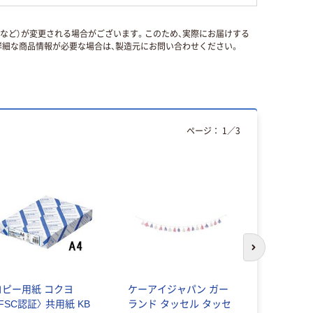
国など）が変更される場合がございます。このため、実際にお届けする
細な商品情報が必要な場合は、製造元にお問い合わせください。
ページ：
1
／
3
次のスライド
コピー用紙 コクヨ
ケーアイジャパン ガー
ジェイワー
FSC認証〉 共用紙 KB
ランド タッセル タッセ
ニング ふ