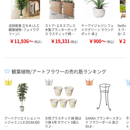
店研創意 立ち木（人工
ストア・エキスプレス
ケーアイジャパン フェ
Netfo
観葉植物・フェイクグ
木製プランターボック
イクグリーン ラウンド
ス ウッ
リーン）
ス ラスティック柄…
ポット 卓上
台・ステ
￥11,936～
￥19,331
￥900～
￥25
（税込）
（税込）
（税込）
観葉植物/アートフラワーの売れ筋ランキング
アートクリエイション ベ
大和プラスチック 鉢 根は
SANKA プランタースタン
不
ンジャミン1.8 2014A300
り鉢 6号 ホワイト 5個入
ド フラワーボール 高さ
ン
…
り 2…
59.8…
ト