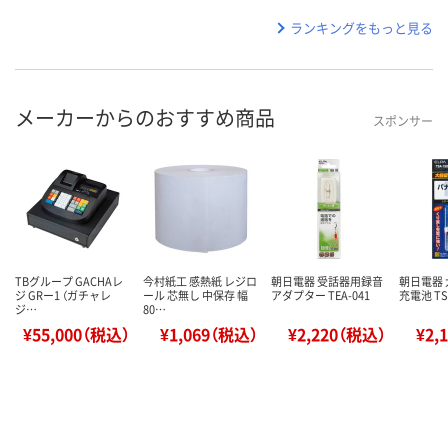
ランキングをもっと見る
メーカーからのおすすめ商品
スポンサー
TBグループ GACHAレ
今村紙工 感熱紙 レジロ
朝日電器 受話器用録音
朝日電器
ジ GRー1 （ガチャレ
ール 芯無し 中保存 幅
アダプター TEA-041
充電池 TS
ジ…
80…
¥55,000（税込）
¥1,069（税込）
¥2,220（税込）
¥2,