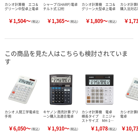
カシオ計算機 エコ＆
シャープ（SHARP）電卓
カシオ計算機 エコ＆
カシオ計算
グリーン中型卓上電卓
チルト式 12桁
グリーン大型卓上電卓
購入法対応
￥1,504～
￥1,365～
￥1,809～
￥1,7
（税込）
（税込）
（税込）
この商品を見た人はこちらも検討されていま
す
カシオ 人間工学電卓左
キヤノン 商売計算 グリ
カシオ計算機 電卓
カシオ計算
手用
ーン購入法適合電卓
横長タイプ ミニジャ
電卓
ストサイズ MH-1…
￥6,050～
￥1,910～
￥1,078
￥10,7
（税込）
（税込）
（税込）