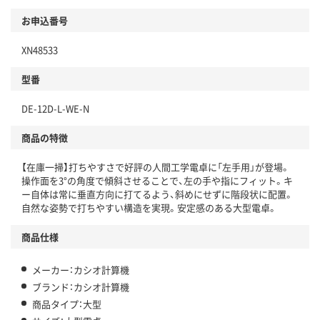
お申込番号
XN48533
型番
DE-12D-L-WE-N
商品の特徴
【在庫一掃】打ちやすさで好評の人間工学電卓に「左手用」が登場。
操作面を3°の角度で傾斜させることで、左の手や指にフィット。キ
ー自体は常に垂直方向に打てるよう、斜めにせずに階段状に配置。
自然な姿勢で打ちやすい構造を実現。安定感のある大型電卓。
商品仕様
メーカー：カシオ計算機
ブランド：カシオ計算機
商品タイプ：大型