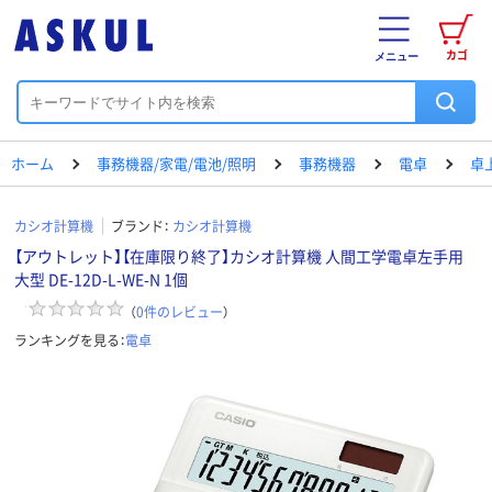
カゴ
メニュー
ホーム
事務機器/家電/電池/照明
事務機器
電卓
卓
カシオ計算機
ブランド：
カシオ計算機
【アウトレット】【在庫限り終了】カシオ計算機 人間工学電卓左手用
大型 DE-12D-L-WE-N 1個
（
0
件のレビュー
）
ランキングを見る：
電卓