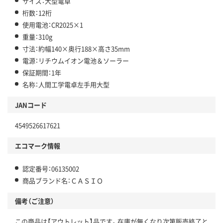
サイズ：大型電卓
桁数：12桁
使用電池：CR2025×1
重量：310g
寸法：約幅140×奥行188×高さ35mm
電源：リチウムイオン電池＆ソーラー
保証期間：1年
名称：人間工学電卓左手用大型
JANコード
4549526617621
エコマーク情報
認定番号：06135002
商品ブランド名：ＣＡＳＩＯ
備考（ご注意）
この商品は【アウトレット】品です。在庫が無くなり次第販売終了と