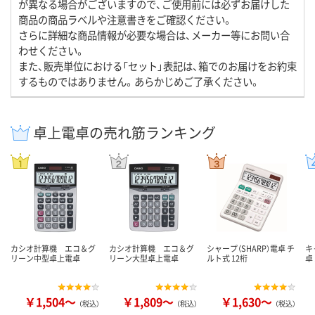
が異なる場合がございますので、ご使用前には必ずお届けした
商品の商品ラベルや注意書きをご確認ください。
さらに詳細な商品情報が必要な場合は、メーカー等にお問い合
わせください。
また、販売単位における「セット」表記は、箱でのお届けをお約束
するものではありません。あらかじめご了承ください。
卓上電卓の売れ筋ランキング
カシオ計算機 エコ＆グ
カシオ計算機 エコ＆グ
シャープ（SHARP）電卓 チ
キ
リーン中型卓上電卓
リーン大型卓上電卓
ルト式 12桁
卓
￥1,504～
￥1,809～
￥1,630～
（税込）
（税込）
（税込）