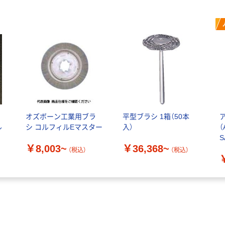
ド
オズボーン工業用ブラ
平型ブラシ 1箱（50本
ル
シ コルフィルEマスター
入）
（
S
￥8,003~
￥36,368~
（税込）
（税込）