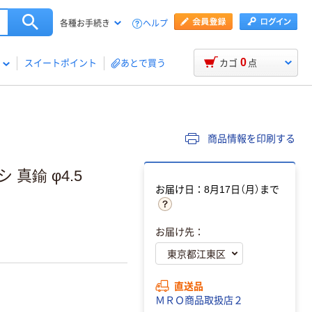
ヘルプ
各種お手続き
0
スイートポイント
あとで買う
カゴ
点
商品情報を印刷する
真鍮 φ4.5
お届け日：8月17日（月）まで
お届け先：
直送品
ＭＲＯ商品取扱店２