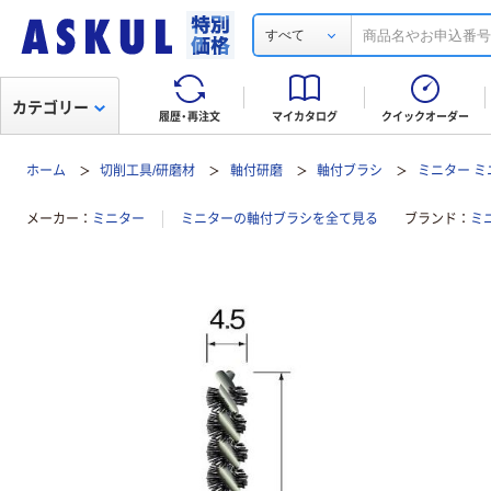
すべて
カテゴリー
履歴・再注文
マイカタログ
クイックオーダー
ホーム
切削工具/研磨材
軸付研磨
軸付ブラシ
ミニター ミ
メーカー
ミニター
ミニターの軸付ブラシを全て見る
ブランド
ミ