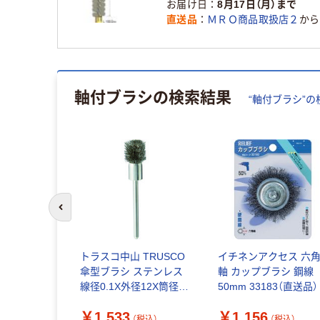
お届け日
8月17日（月）まで
直送品
ＭＲＯ商品取扱店２
から
軸付ブラシ
の検索結果
“
軸付ブラシ
”の
前のスライドへ
六角軸ネジリ
トラスコ中山 TRUSCO
イチネンアクセス 六
16mm
傘型ブラシ ステンレス
軸 カップブラシ 鋼線
1個（直送品）
線径0.1X外径12X筒径
50mm 33183（直送品）
8X軸径3 123K-4 1本
￥1,533
￥1,156
415-2557（直送品）
（税込）
（税込）
（税込）