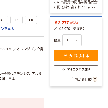
この出荷元の商品は商品代金
に配送料が含まれています。
3.5
1.5
1.0
￥2,277
（税込）
ョンを見る
／ ￥2,070 （税抜き）
数量
889170
／オレンジブック発
カゴに入れる
マイカタログ登録
、一般鋼、ステンレス、アルミ
産国
日本
商品を比較