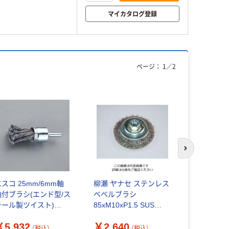
マイカタログ登録
ページ：
1
／
2
次のスライド
スコ 25mm/6mm軸
柳瀬 ヤナセ ステンレス
サンフレッ
軸付ブラシ(エンド型/ス
ベベルブラシ
ツイストブ
チール製ツイスト)
85xM10xP1.5 SUS
レキシブル)
A819BM-333 1セット
BSB-85 1個 812-
No.4218H 
￥5,932
￥2,640
￥2,145
4個)（直送品）
4081（直送品）
70（直送品）
（税込）
（税込）