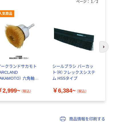
ページ：
1
／
2
人気商品
次のスライド
アークランドサカモト
シールブラシ バーカッ
エスコ 軸
ARCLAND
ト（R）フレックスシステ
型スチール
AKAMOTO） 六角軸付
ム HSSタイプ
１９ＢＳ
カップブラシ 真鍮
￥2,999~
￥6,384~
￥12,74
（税込）
（税込）
商品情報を印刷する