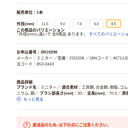
販売単位：1本
12.0
9.0
7.0
6.0
4.5
外径(mm)
この商品のバリエーション
「外径(mm)」違いで 全8商品 あります。
すべてのバリエーシ
お申込番号：XR19296
メーカー：ミニター
／型番：FD2208
／JANコード：4571130
注コード：853-0443
商品詳細
ブランド名
ミニター
／
適合素材
工具鋼、合金鋼、樹脂、ゴム
ニウム、銅
／
ブラシ部長さ(mm)
30
／
全長(mm)
70.0
／
原
もっと見る
直送品のため、以下の点にご注意ください。