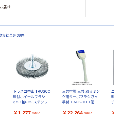
お届け
検索結果
6438
件
角
トラスコ中山 TRUSCO
三共空調 三共 取るミン
エ
軸付ホイールブラシ
グ用ターボブラシ取っ
φ75X軸6.35 ステンレス
手付 TR-03-011 1個
線0.3 TB-6243-60 1個
496-3059（直送品）
E
￥1,277
￥22,264
352-1061
(
（税込）
（税込）