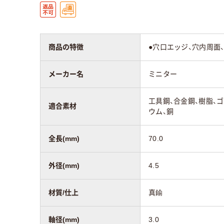
商品の特徴
●穴口エッジ、穴内周面
メーカー名
ミニター
工具鋼、合金鋼、樹脂、
適合素材
ウム、銅
全長(mm)
70.0
外径(mm)
4.5
材質/仕上
真鍮
軸径(mm)
3.0