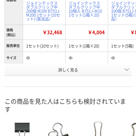
ジョインテックス
ジョインテックス
ジョインテッ
ダブルクリップ中
ダブルクリップ中
ダブルクリッ
200個 M200 B751J-
10個入 B751J-M10
100個 B751J-
M200 1セット(10セ
1セット(1箱×20)
1セット(5箱)
ット)（直送品）
品）
価格
￥32,468
￥4,004
￥8
(税込)
1セット(10セット)
1セット(1箱×20)
1セット(5箱)
販売単位
中
中
中
サイズ
お申込番
詳しく見る
KK93290
HK53970
KK93289
号
直送品
2点
直送品
在庫
8月25日（火）まで
8月9日（日）
8月25日（火）
お届け日
この商品を見た人はこちらも検討されていま
す
数量
数量
数量
カゴへ
カゴへ
カ