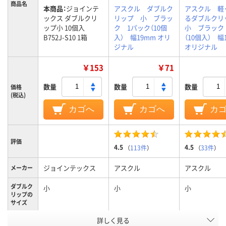
商品名
本商品：
ジョインテ
アスクル ダブルク
アスクル 軽
ックス ダブルクリ
リップ 小 ブラッ
るダブルク
ップ小 10個入
ク 1パック（10個
小 ブラック
B752J-S10 1箱
入） 幅19mm オリ
（10個入） 幅
ジナル
オリジナル
￥153
￥71
数量
数量
数量
価格
(税込)
カゴへ
カゴへ
カ
評価
4.5
4.5
（
113件
）
（
33件
）
ジョインテックス
アスクル
アスクル
メーカー
ダブルク
小
小
小
リップの
サイズ
詳しく見る
小
小
小
サイズ