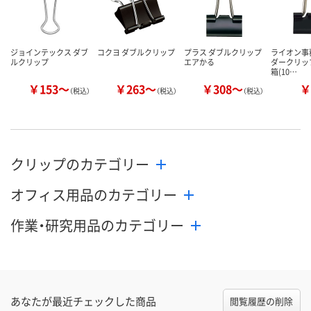
ジョインテックス ダブ
コクヨ ダブルクリップ
プラス ダブルクリップ
ライオン事
ルクリップ
エアかる
ダークリップ 
箱(10…
￥153～
￥263～
￥308～
￥
（税込）
（税込）
（税込）
クリップのカテゴリー
オフィス用品のカテゴリー
作業・研究用品のカテゴリー
あなたが最近チェックした商品
閲覧履歴の削除