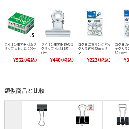
ライオン事務器 ゼムク
ライオン事務器 蛇の目
コクヨ 二重リング パッ
コクヨ カ
リップ 大 No.11-100…
クリップ No.55 1箱
ク入り 内径22mm リ
ック入り 
(1…
ン-…
30mm…
¥562（税込）
¥440（税込）
¥222（税込）
¥
類似商品と比較