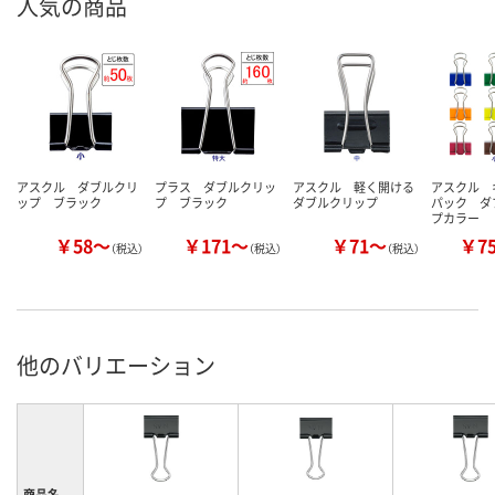
人気の商品
アスクル ダブルクリ
プラス ダブルクリッ
アスクル 軽く開ける
アスクル 
ップ ブラック
プ ブラック
ダブルクリップ
パック ダ
プカラー
￥58～
￥171～
￥71～
￥7
（税込）
（税込）
（税込）
他のバリエーション
商品名