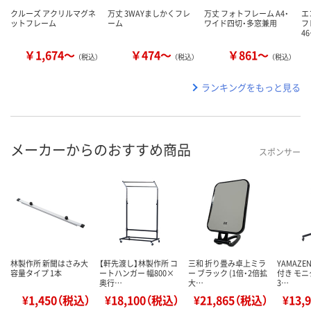
クルーズ アクリルマグネ
万丈 3WAYましかくフレ
万丈 フォトフレーム A4・
エ
ットフレーム
ーム
ワイド四切・多窓兼用
フ
4
￥1,674～
￥474～
￥861～
（税込）
（税込）
（税込）
ランキングをもっと見る
メーカーからのおすすめ商品
スポンサー
林製作所 新聞はさみ大
【軒先渡し】林製作所 コ
三和 折り畳み卓上ミラ
YAMAZ
容量タイプ 1本
ートハンガー 幅800×
ー ブラック (1倍・2倍拡
付き モ
奥行…
大…
3…
¥1,450（税込）
¥18,100（税込）
¥21,865（税込）
¥13,