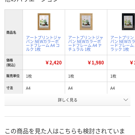
商品名
アートプリントジャ
アートプリントジャ
アートプリン
パン NEWカラーボ
パン NEWカラーボ
パン NEWカ
ードフレーム A4 コ
ードフレーム A4 ナ
ードフレーム A
ルク 1枚
チュラル 1枚
ラック 1枚
価格
￥2,420
￥1,980
￥1
(税込)
1枚
1枚
1枚
販売単位
A4
A4
A4
寸法
詳しく見る
コルク
ナチュラル
ブラック
カラー
お申込番
XW28939
XW28943
XW28947
号
あり
8点
あり
在庫
この商品を見た人はこちらも検討されていま