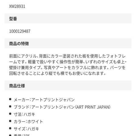
XW28931
型番
1000129487
商品の特徴
前面にアクリル、背面にカラー塗装された板を使用したフォトフレ
ームです。軽量で扱いやすく操作性が簡単、いずれのサイズも卓上・
壁掛け兼用タイプ。写真やアートをカラフルに飾れます。パーツを
回転させることにより縦でも横でもお使いになれます。
商品仕様
メーカー：アートプリントジャパン
ブランド：アートプリントジャパン（ART PRINT JAPAN）
寸法：ハガキ
カラー：ホワイト
サイズ：ハガキ
重量：275