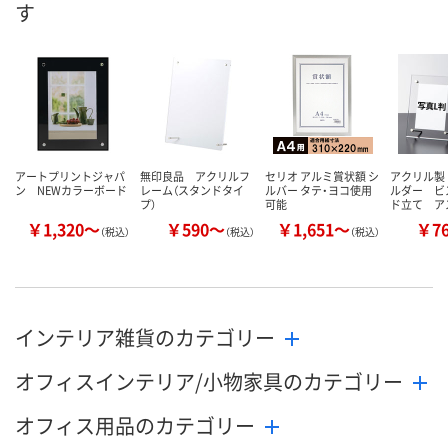
す
8月9日（日）
8月9日（日）
8月9日（日）
お届け日
数量
数量
数量
カゴへ
カゴへ
カ
アートプリントジャパ
無印良品 アクリルフ
セリオ アルミ賞状額 シ
アクリル製
ン NEWカラーボード
レーム（スタンドタイ
ルバー タテ・ヨコ使用
ルダー ビ
プ）
可能
ド立て ア
￥1,320～
￥590～
￥1,651～
￥7
（税込）
（税込）
（税込）
インテリア雑貨のカテゴリー
オフィスインテリア/小物家具のカテゴリー
オフィス用品のカテゴリー