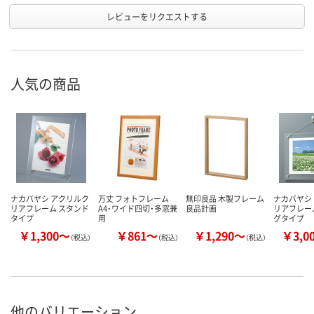
レビューをリクエストする
人気の商品
ナカバヤシ アクリルク
万丈 フォトフレーム
無印良品 木製フレーム
ナカバヤシ
リアフレーム スタンド
A4・ワイド四切・多窓兼
良品計画
リアフレー
タイプ
用
グタイプ
￥1,300～
￥861～
￥1,290～
￥3,0
（税込）
（税込）
（税込）
他のバリエーション