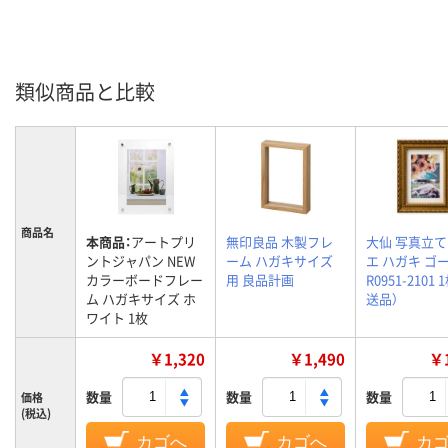
類似商品と比較
商品名
本商品：
アートプリ
無印良品 木製フレ
大仙 写真立て
ントジャパン NEW
ーム ハガキサイズ
エ ハガキ ゴ
カラーボードフレー
用 良品計画
R0951-2101 
ム ハガキサイズ ホ
送品）
ワイト 1枚
￥1,320
￥1,490
￥1
数量
数量
数量
価格
(税込)
カゴへ
カゴへ
カ