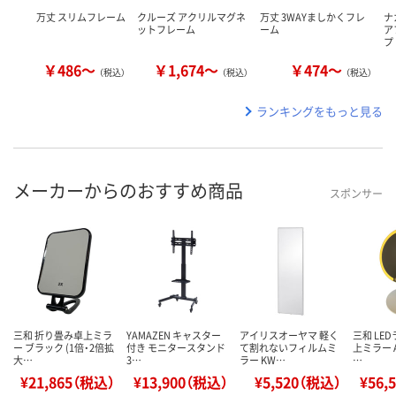
万丈 スリムフレーム
クルーズ アクリルマグネ
万丈 3WAYましかくフレ
ナ
ットフレーム
ーム
ア
プ
￥486～
￥1,674～
￥474～
（税込）
（税込）
（税込）
ランキングをもっと見る
メーカーからのおすすめ商品
スポンサー
三和 折り畳み卓上ミラ
YAMAZEN キャスター
アイリスオーヤマ 軽く
三和 LE
ー ブラック (1倍・2倍拡
付き モニタースタンド
て割れないフィルムミ
上ミラー 
大…
3…
ラー KW…
…
¥21,865（税込）
¥13,900（税込）
¥5,520（税込）
¥56,