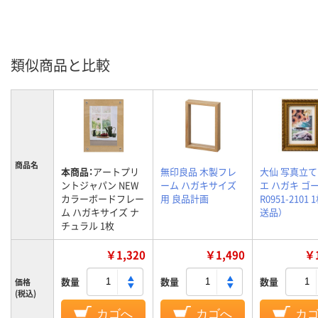
類似商品と比較
商品名
本商品：
アートプリ
無印良品 木製フレ
大仙 写真立て
ントジャパン NEW
ーム ハガキサイズ
エ ハガキ ゴ
カラーボードフレー
用 良品計画
R0951-2101 
ム ハガキサイズ ナ
送品）
チュラル 1枚
￥1,320
￥1,490
￥1
数量
数量
数量
価格
(税込)
カゴへ
カゴへ
カ