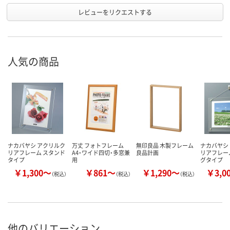
レビューをリクエストする
人気の商品
ナカバヤシ アクリルク
万丈 フォトフレーム
無印良品 木製フレーム
ナカバヤシ
リアフレーム スタンド
A4・ワイド四切・多窓兼
良品計画
リアフレー
タイプ
用
グタイプ
￥1,300～
￥861～
￥1,290～
￥3,0
（税込）
（税込）
（税込）
他のバリエーション