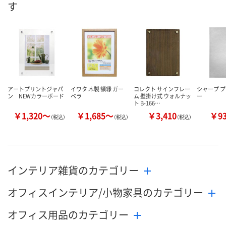
す
8月11日（火）
8月11日（火）
8月11日（火）
お届け日
数量
数量
数量
カゴへ
カゴへ
カ
アートプリントジャパ
イワタ 木製 額縁 ガー
コレクト サインフレー
シャープ 
ン NEWカラーボード
ベラ
ム 壁掛け式 ウォルナッ
ー
ト B-166…
￥1,320～
￥1,685～
￥3,410
￥9
（税込）
（税込）
（税込）
インテリア雑貨のカテゴリー
オフィスインテリア/小物家具のカテゴリー
オフィス用品のカテゴリー