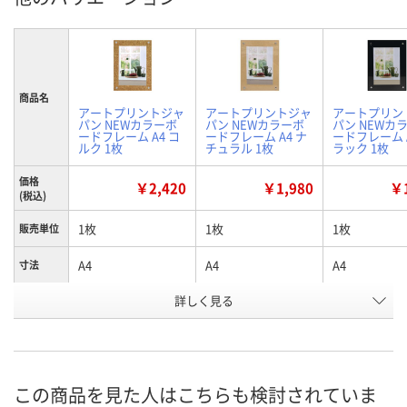
商品名
アートプリントジャ
アートプリントジャ
アートプリン
パン NEWカラーボ
パン NEWカラーボ
パン NEWカ
ードフレーム A4 コ
ードフレーム A4 ナ
ードフレーム A
ルク 1枚
チュラル 1枚
ラック 1枚
価格
￥2,420
￥1,980
￥1
(税込)
1枚
1枚
1枚
販売単位
A4
A4
A4
寸法
詳しく見る
コルク
ナチュラル
ブラック
カラー
お申込番
XW28939
XW28943
XW28947
号
あり
8点
あり
在庫
この商品を見た人はこちらも検討されていま