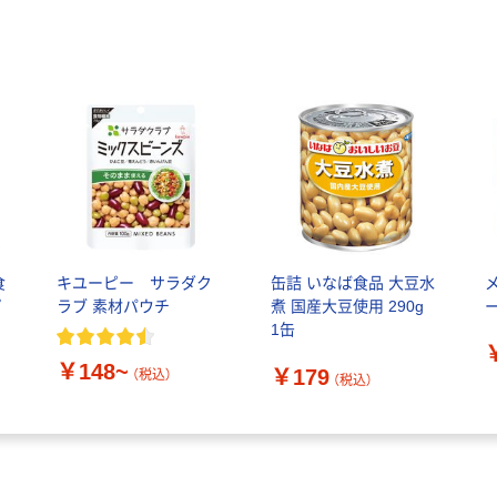
食
キユーピー サラダク
缶詰 いなば食品 大豆水
プ
ラブ 素材パウチ
煮 国産大豆使用 290g
1缶
￥148~
￥179
（税込）
（税込）