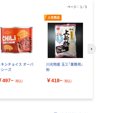
ページ：
1
／
3
人気商品
次のスライド
メキシチョイス オーバ
川光物産 玉三「業務用」
業務用 清
ーシーズ
粉
腐 ひし型カッ
個 缶詰
￥497~
￥418~
（税込）
（税込）
￥1,250