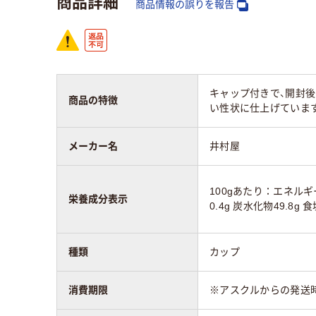
商品詳細
商品情報の誤りを報告
キャップ付きで、開封
商品の特徴
い性状に仕上げていま
メーカー名
井村屋
100gあたり：エネルギー2
栄養成分表示
0.4g 炭水化物49.8g 
種類
カップ
消費期限
※アスクルからの発送