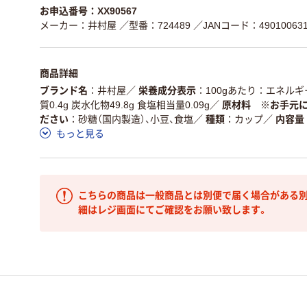
お申込番号：XX90567
メーカー：井村屋
／型番：724489
／JANコード：490100631
商品詳細
ブランド名
井村屋
／
栄養成分表示
100gあたり：エネルギー2
質0.4g 炭水化物49.8g 食塩相当量0.09g
／
原材料 ※お手元
ださい
砂糖（国内製造）、小豆、食塩
／
種類
カップ
／
内容量
もっと見る
こちらの商品は一般商品とは別便で届く場合がある別
細はレジ画面にてご確認をお願い致します。