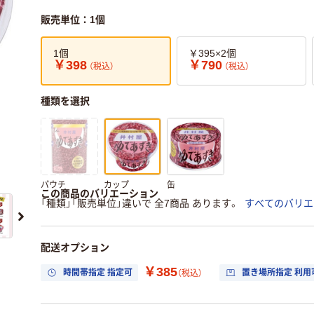
販売単位：1個
1個
￥395×2個
￥398
￥790
（税込）
（税込）
種類を選択
パウチ
カップ
缶
この商品のバリエーション
「種類」「販売単位」違いで 全7商品 あります。
すべてのバリエ
配送オプション
￥385
時間帯指定 指定可
置き場所指定 利用
（税込）