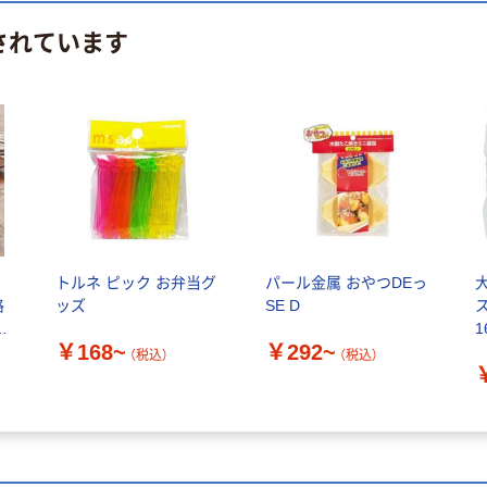
されています
トルネ ピック お弁当グ
パール金属 おやつDEっ
格
ッズ
SE D
1
￥168~
￥292~
リ
0
（税込）
（税込）