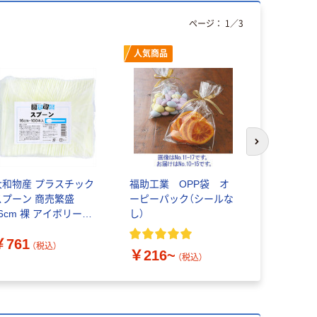
ページ：
1
／
3
人気商品
次のスライド
大和物産 プラスチック
福助工業 OPP袋 オ
井村屋 北
スプーン 商売繁盛
ーピーパック（シールな
き
6cm 裸 アイボリー
し）
￥298~
04514304 1袋(100本)
￥761
（税込）
￥216~
（税込）