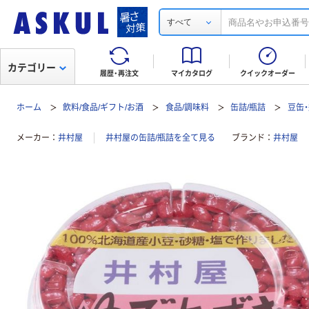
すべて
カテゴリー
履歴・再注文
マイカタログ
クイックオーダー
ホーム
飲料/食品/ギフト/お酒
食品/調味料
缶詰/瓶詰
豆缶
メーカー
井村屋
井村屋の缶詰/瓶詰を全て見る
ブランド
井村屋