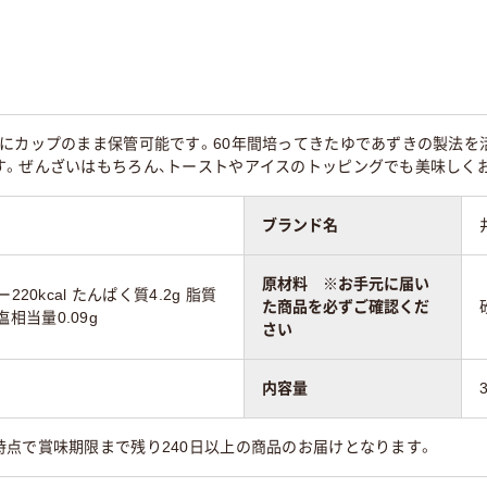
後にカップのまま保管可能です。60年間培ってきたゆであずきの製法を
す。ぜんざいはもちろん、トーストやアイスのトッピングでも美味しく
ブランド名
原材料 ※お手元に届い
20kcal たんぱく質4.2g 脂質
た商品を必ずご確認くだ
食塩相当量0.09g
さい
内容量
時点で賞味期限まで残り240日以上の商品のお届けとなります。