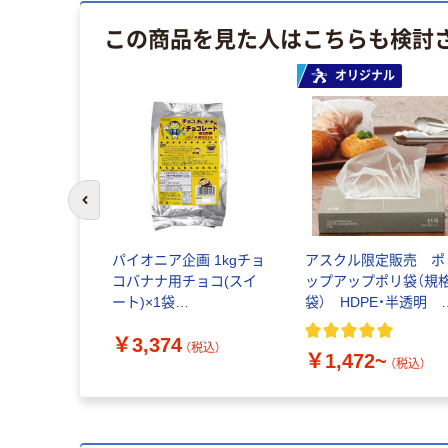
この商品を見た人はこちらも検討
オリジナル
前のスライドへ
パイオニア企画 1kgチョ
アスクル限定販売 ポ
コバナナ用チョコ(スイ
ップアップポリ袋（規
ート)×1袋
袋） HDPE・半透明
4996090561582 1袋
0.008mm厚 伊藤忠
￥3,374
(1kg)（直送品）
ーテイルリンク
（税込）
￥1,472~
（税込）