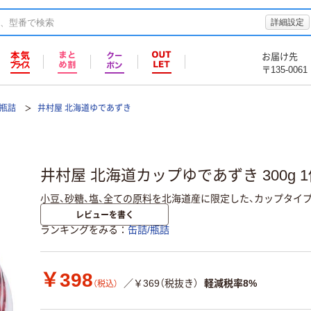
詳細設定
お届け先
〒135-0061
・瓶詰
井村屋 北海道ゆであずき
井村屋 北海道カップゆであずき 300g 
小豆、砂糖、塩、全ての原料を北海道産に限定した、カップタイ
レビューを書く
ランキングをみる
缶詰/瓶詰
￥398
／￥369（税抜き）
軽減税率8%
（税込）