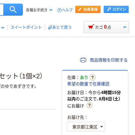
ヘルプ
各種お手続き
0
スイートポイント
あとで買う
カゴ
点
商品情報を印刷する
セット（1個×2）
在庫：
あり
希望の数量で在庫確認
プのゆであずきです。
お届け日：今から
4時間15分
以内
のご注文で、
8月8日（土）
にお届け
お届け先：