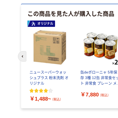
この商品を見た人が購入した商品
オリジナル
前のスライドへ
ニュースーパーウォッ
缶deボローニャ 5年保
シュプラス 粉末洗剤 オ
存 3種 12缶 非常食セ
リジナル
ト 非常食 プレーン メ
プル チョコレート 缶
￥7,880
りパン 缶詰パン
（税込）
￥1,488~
PEACEUP（直送品）
（税込）