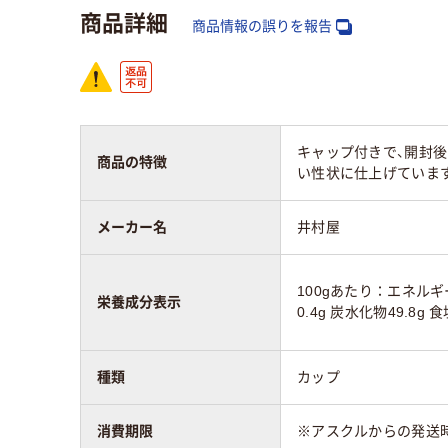
商品詳細
商品情報の誤りを報告
キャップ付きで、開封
商品の特徴
い性状に仕上げていま
メーカー名
井村屋
100gあたり：エネルギー2
栄養成分表示
0.4g 炭水化物49.8g 
種類
カップ
消費期限
※アスクルからの発送