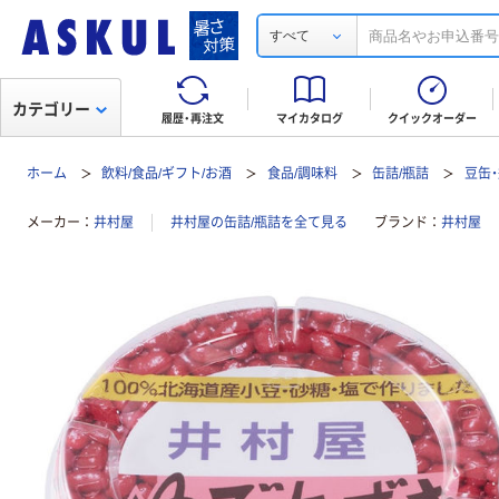
すべて
カテゴリー
履歴・再注文
マイカタログ
クイックオーダー
ホーム
飲料/食品/ギフト/お酒
食品/調味料
缶詰/瓶詰
豆缶
メーカー
井村屋
井村屋の缶詰/瓶詰を全て見る
ブランド
井村屋