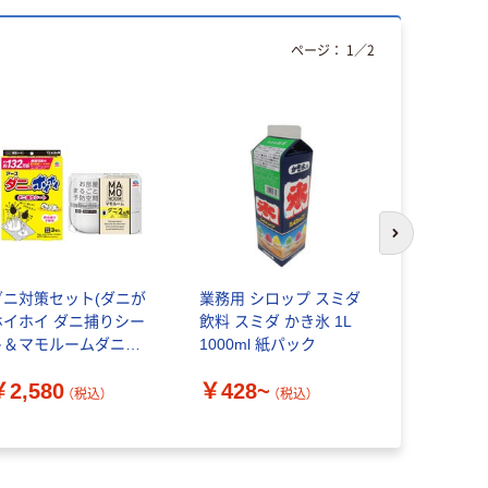
ページ：
1
／
2
次のスライド
ダニ対策セット(ダニが
業務用 シロップ スミダ
ワノケア 
ホイホイ ダニ捕りシー
飲料 スミダ かき氷 1L
ー WCR 
ト＆マモルームダニ用)
1000ml 紙パック
ェルファン
ダニ取り 置き型ダニよ
￥2,580
￥428~
￥703~
け ダニ対策 ダニ除け ア
（税込）
（税込）
ース製薬