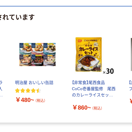
されています
ラ
明治屋 おいしい缶詰
【非常食】尾西食品
入
CoCo壱番屋監修 尾西
のカレーライスセッ
￥480~
ト 5年保存
（税込）
￥860~
（税込）