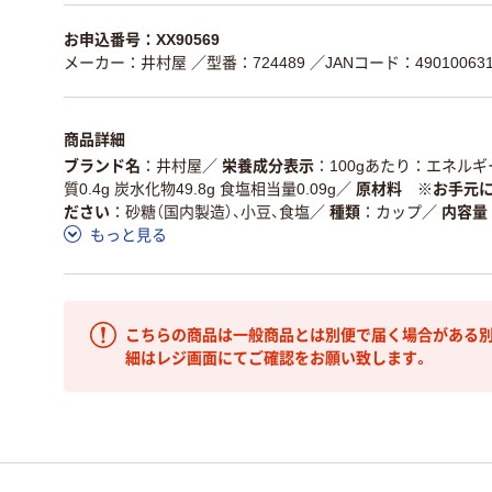
お申込番号：XX90569
メーカー：井村屋
／型番：724489
／JANコード：490100631
商品詳細
ブランド名
井村屋
／
栄養成分表示
100gあたり：エネルギー2
質0.4g 炭水化物49.8g 食塩相当量0.09g
／
原材料 ※お手元
ださい
砂糖（国内製造）、小豆、食塩
／
種類
カップ
／
内容量
もっと見る
こちらの商品は一般商品とは別便で届く場合がある別
細はレジ画面にてご確認をお願い致します。