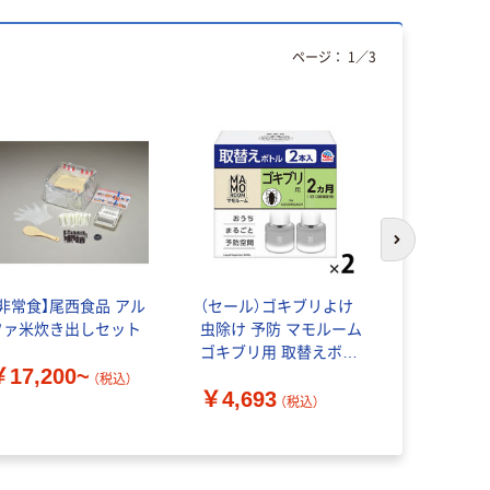
ページ：
1
／
3
次のスライド
【非常食】尾西食品 アル
（セール）ゴキブリよけ
エヌアイエ
ファ米炊き出しセット
虫除け 予防 マモルーム
ービス ス
ゴキブリ用 取替えボト
￥17,200~
ル 2ヵ月用 2本入 1セッ
（税込）
￥588~
￥4,693
ト（1個×2） 虫よけ 忌避
（税込）
対策 室内 アース製薬