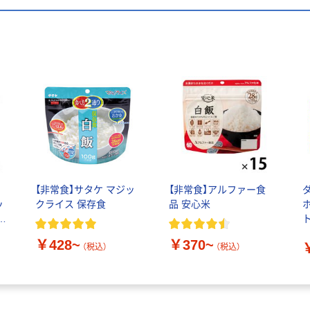
【非常食】サタケ マジッ
【非常食】アルファー食
ッ
クライス 保存食
品 安心米
ー
入
￥428~
￥370~
（税込）
（税込）