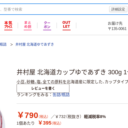
詳細設定
お届け先
〒135-0061
・瓶詰
井村屋 北海道ゆであずき
井村屋 北海道カップゆであずき 300g 1
小豆、砂糖、塩、全ての原料を北海道産に限定した、カップタイ
レビューを書く
ランキングをみる
缶詰/瓶詰
￥790
／￥732（税抜き）
軽減税率8%
（税込）
￥395
1個あたり
（税込）