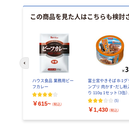
この商品を見た人はこちらも検討
前のスライドへ
リカフーズ
ハウス食品 業務用ビー
富士宮やきそば B-1グ
フーズ
フカレー
ンプリ 肉かす・だし粉
り 110g 1セット（3缶）
ホテイフーズ 缶詰
(
5
)
￥615~
税込）
（税込）
￥1,430
（税込）