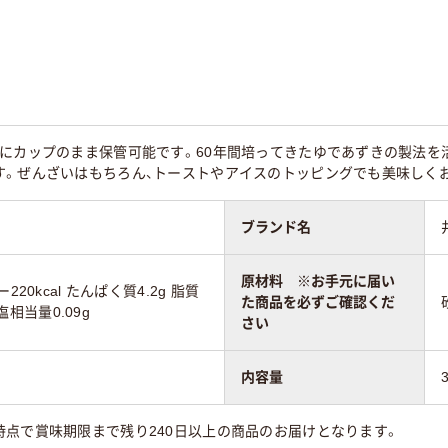
後にカップのまま保管可能です。60年間培ってきたゆであずきの製法を
す。ぜんざいはもちろん、トーストやアイスのトッピングでも美味しく
ブランド名
原材料 ※お手元に届い
20kcal たんぱく質4.2g 脂質
た商品を必ずご確認くだ
食塩相当量0.09g
さい
内容量
時点で賞味期限まで残り240日以上の商品のお届けとなります。