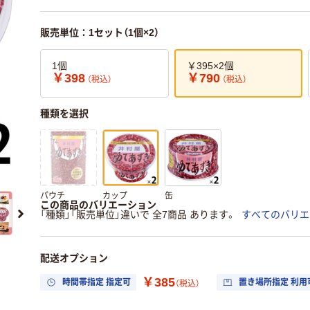
販売単位：1セット（1個×2）
1個
￥395×2個
￥398
￥790
（税込）
（税込）
種類を選択
パウチ
カップ
缶
この商品のバリエーション
「種類」「販売単位」違いで 全7商品 あります。
すべてのバリエ
配送オプション
￥385
時間帯指定 指定可
置き場所指定 利用
（税込）