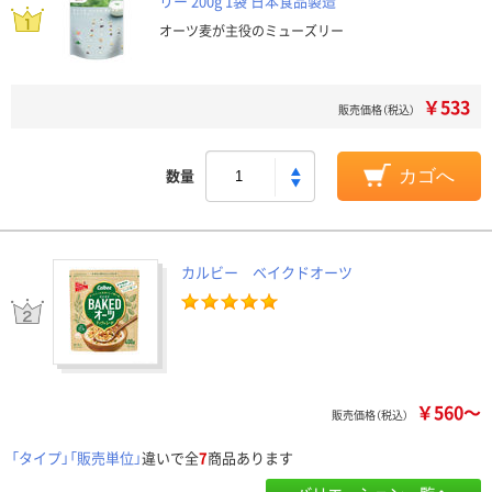
リー 200g 1袋 日本食品製造
オーツ麦が主役のミューズリー
￥533
販売価格（税込）
数量
カゴへ
カルビー ベイクドオーツ
￥560～
販売価格（税込）
「タイプ」「販売単位」
違いで全
7
商品あります