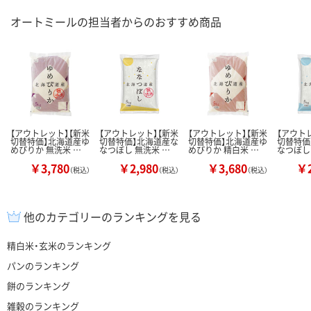
オートミールの担当者からのおすすめ商品
【アウトレット】【新米
【アウトレット】【新米
【アウトレット】【新米
【アウト
切替特価】北海道産ゆ
切替特価】北海道産な
切替特価】北海道産ゆ
切替特価
めぴりか 無洗米 …
なつぼし 無洗米 …
めぴりか 精白米 …
なつぼし
￥3,780
￥2,980
￥3,680
￥2
（税込）
（税込）
（税込）
他のカテゴリーのランキングを見る
精白米・玄米のランキング
パンのランキング
餅のランキング
雑穀のランキング