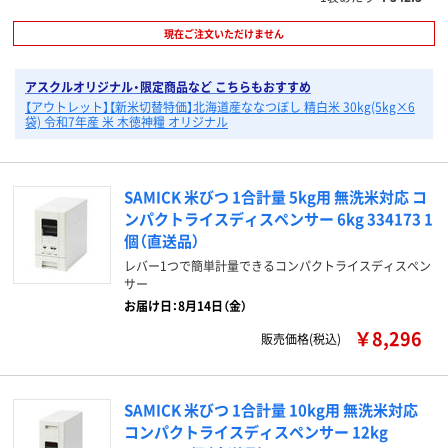
現在ご注文いただけません
アスクルオリジナル・限定商品など こちらもおすすめ
【アウトレット】【新米切替特価】北海道産ななつぼし 精白米 30kg(5kg×6
袋) 令和7年産 米 木徳神糧 オリジナル
SAMICK 米びつ 1合計量 5kg用 無洗米対応 コ
ンパクトライスディスペンサー 6kg 334173 1
個（直送品）
レバー1つで簡単計量できるコンパクトライスディスペン
サー
お届け日：8月14日（金）
￥8,296
販売価格(税込)
SAMICK 米びつ 1合計量 10kg用 無洗米対応
コンパクトライスディスペンサー 12kg