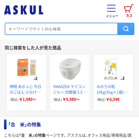
カゴ
メニュー
同じ検索をした人が見た商品
神明 あかふじ 今日
YAMAZEN マイコン
みのりの粒
のごはん 小分け鮮
ジャー 炊飯器 5.5合
10kg(5kg×1袋) 精
度パック 無洗米 お
炊き 20分早炊き 白
白米 米 MMライス
￥1,980～
￥9,980～
￥6,540
（税込）
（税込）
（税込）
米
米6種炊き分け
「合 米」の特集
こちらは
「合 米」の特集
ページです。アスクルは、オフィス用品/現場用品/医