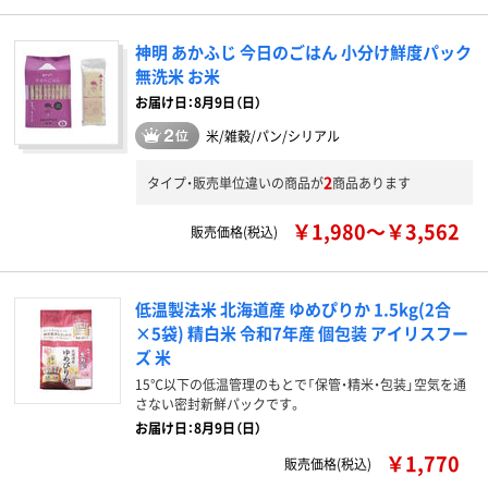
神明 あかふじ 今日のごはん 小分け鮮度パック
無洗米 お米
お届け日：8月9日（日）
米/雑穀/パン/シリアル
2
タイプ・販売単位違いの商品が
商品あります
￥1,980～￥3,562
販売価格(税込)
低温製法米 北海道産 ゆめぴりか 1.5kg(2合
×5袋) 精白米 令和7年産 個包装 アイリスフー
ズ 米
15℃以下の低温管理のもとで「保管・精米・包装」空気を通
さない密封新鮮パックです。
お届け日：8月9日（日）
￥1,770
販売価格(税込)