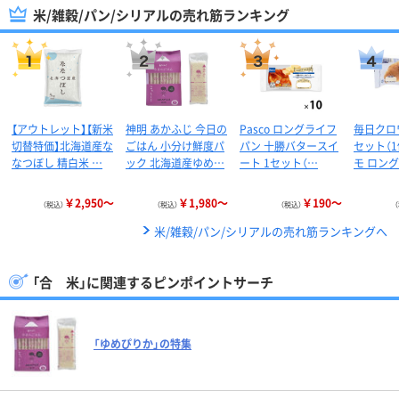
米/雑穀/パン/シリアルの売れ筋ランキング
【アウトレット】【新米
神明 あかふじ 今日の
Pasco ロングライフ
毎日クロ
切替特価】北海道産な
ごはん 小分け鮮度パ
パン 十勝バタースイ
セット（1
なつぼし 精白米 …
ック 北海道産ゆめ…
ート 1セット（…
モ ロン
￥2,950～
￥1,980～
￥190～
（税込）
（税込）
（税込）
米/雑穀/パン/シリアルの売れ筋ランキングへ
「合 米」に関連するピンポイントサーチ
「ゆめぴりか」の特集