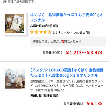
療・介護用品の通販です。
はくばく 食物繊維たっぷり もち麦 800g オ
リジナル
お届け日：8月9日（日）
（バリエーションの最大値）
3
販売単位違いの商品が
商品あります
￥1,213～￥3,474
販売価格(税込)
【アスクル・LOHACO限定】はくばく 食物繊維
たっぷり十八穀米 900g ×3個 オリジナル
食物繊維たっぷり 厳選された十八種類の穀物をブレン
ドしたLOHACOオリジナル十八穀ごはん へ―ビーユー
ザー向けの大容量30袋入り
お届け日：8月9日（日）
￥6,135
販売価格(税込)