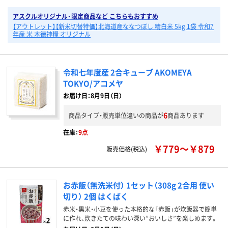
アスクルオリジナル・限定商品など こちらもおすすめ
【アウトレット】【新米切替特価】北海道産ななつぼし 精白米 5kg 1袋 令和7
年産 米 木徳神糧 オリジナル
令和七年度産 2合キューブ AKOMEYA
TOKYO/アコメヤ
お届け日：8月9日（日）
6
商品タイプ・販売単位違いの商品が
商品あります
在庫：
9点
￥779～￥879
販売価格(税込)
お赤飯（無洗米付） 1セット（308g 2合用 使い
切り） 2個 はくばく
赤米・黒米・小豆を使った本格的な「赤飯」が炊飯器で簡単
に作れ、炊きたての味わい深い”おいしさ”を楽しめます。