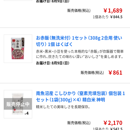
お届け日：8月9日（日）
￥1,689
販売価格(税込)
1個あたり
￥844.5
お赤飯（無洗米付） 1セット（308g 2合用 使い
切り） 1個 はくばく
赤米・黒米・小豆を使った本格的な「赤飯」が炊飯器で簡単
に作れ、炊きたての味わい深い”おいしさ”を楽しめます。
お届け日：8月9日（日）
￥861
販売価格(税込)
南魚沼産 こしひかり （窒素充填包装） 個包装 1
セット（1袋(300g)×4） 精白米 神明
精米したての美味しさを長期保存。
￥2,170
販売価格(税込)
1袋あたり
￥542.5