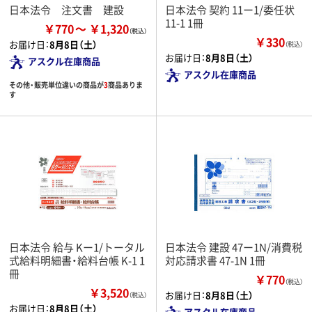
日本法令 注文書 建設
日本法令 契約 11ー1/委任状
11-1 1冊
￥770
￥1,320
￥330
お届け日：
8月8日（土）
（税込）
お届け日：
8月8日（土）
アスクル在庫商品
アスクル在庫商品
その他・販売単位違いの商品が
3
商品ありま
す
日本法令 給与 Kー1/トータル
日本法令 建設 47ー1N/消費税
式給料明細書・給料台帳 K-1 1
対応請求書 47-1N 1冊
冊
￥770
（税込）
￥3,520
お届け日：
8月8日（土）
（税込）
お届け日：
8月8日（土）
アスクル在庫商品