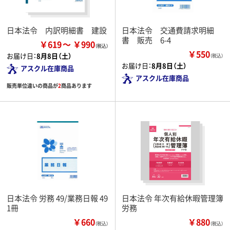
日本法令 内訳明細書 建設
日本法令 交通費請求明細
書 販売 6-4
￥619
￥990
￥550
お届け日：
8月8日（土）
（税込）
お届け日：
8月8日（土）
アスクル在庫商品
アスクル在庫商品
販売単位違いの商品が
2
商品あります
日本法令 労務 49/業務日報 49
日本法令 年次有給休暇管理簿
1冊
労務
￥660
￥880
（税込）
（税込）