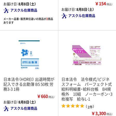
￥154
お届け日：
8月8日（土）
（税込）
お届け日：
8月8日（土）
アスクル在庫商品
アスクル在庫商品
メーカー品番・販売単位違いの商品が
2
商品
あります
日本法令（HOREI） 出退時間が
日本法令 法令様式/ビジネ
記入できる出勤簿 B5 50枚 労
スフォーム パーフェクト式
務3-3 1冊
給料明細書・給料台帳 B4規
格外 10組 ノーカーボン・3
￥660
（税込）
枚複写 給与L-1
お届け日：
8月8日（土）
（
）
1件
アスクル在庫商品
￥3,300
（税込）