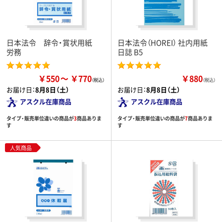
日本法令 辞令・賞状用紙
日本法令（HOREI） 社内用紙
労務
日誌 B5
￥550
￥770
￥880
（税込）
お届け日：
8月8日（土）
お届け日：
8月8日（土）
アスクル在庫商品
アスクル在庫商品
タイプ・販売単位違いの商品が
3
商品ありま
タイプ・販売単位違いの商品が
7
商品ありま
す
す
人気商品