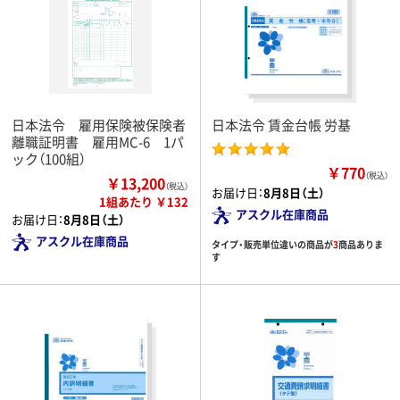
日本法令 雇用保険被保険者
日本法令 賃金台帳 労基
離職証明書 雇用MC-6 1パ
ック（100組）
￥770
（税込）
￥13,200
（税込）
お届け日：
8月8日（土）
1組あたり ￥132
アスクル在庫商品
お届け日：
8月8日（土）
アスクル在庫商品
タイプ・販売単位違いの商品が
3
商品ありま
す