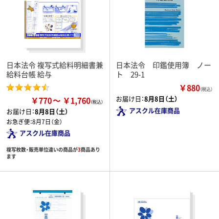
日本法令 複写式給料明細書兼
日本法令 印鑑使用簿 ノー
給料台帳 給与
ト 29-1
￥880
（税込）
お届け日：
8月8日（土）
￥770
￥1,760
アスクル在庫商品
お届け日：
8月8日（土）
お急ぎ便：
8月7日（金）
アスクル在庫商品
複写枚数・販売単位違いの商品が
3
商品あり
ます