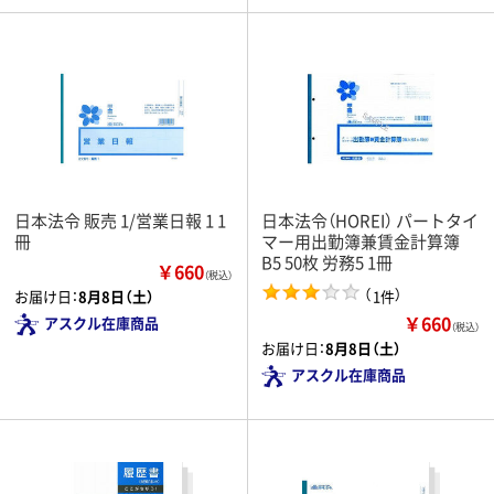
日本法令 販売 1/営業日報 1 1
日本法令（HOREI） パートタイ
冊
マー用出勤簿兼賃金計算簿
B5 50枚 労務5 1冊
￥660
（税込）
（
）
1件
お届け日：
8月8日（土）
￥660
アスクル在庫商品
（税込）
お届け日：
8月8日（土）
アスクル在庫商品