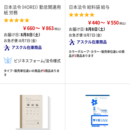
日本法令（HOREI） 勤怠関連用
日本法令 給料袋 給与
紙 労務
￥440
￥550
￥660
￥863
お届け日：
8月8日（土）
お届け日：
8月8日（土）
お急ぎ便：
8月7日（金）
お急ぎ便：
8月7日（金）
アスクル在庫商品
アスクル在庫商品
カラーグループ・カラー・販売単位違いの商
品が
2
商品あります
ビジネスフォーム/法令様式
タイプ・販売単位違いの商品が
5
商品ありま
す