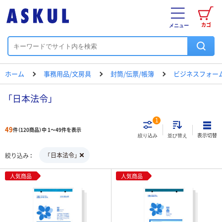
カゴ
メニュー
ホーム
事務用品/文房具
封筒/伝票/帳簿
ビジネスフォー
「日本法令」
1
49
件（120商品）中 1～49件を表示
表示切替
絞り込み
並び替え
「日本法令」
絞り込み
人気商品
人気商品