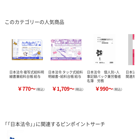
このカテゴリーの人気商品
日本法令 複写式給料明
日本法令 タック式給料
日本法令 個人別・人
日本法令（
細書兼給料台帳 給与
明細書・給料台帳 給与
事記録パック兼労働者
関連用紙
名簿 労務
￥770～
￥1,709～
￥990～
￥
（税込）
（税込）
（税込）
「「日本法令」」に関連するピンポイントサーチ