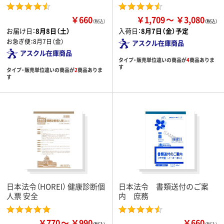
￥660
￥1,709
￥3,080
（税込）
お届け日：
8月8日（土）
入荷日：
8月7日（金）予定
お急ぎ便：
8月7日（金）
アスクル在庫商品
アスクル在庫商品
タイプ・販売単位違いの商品が
4
商品ありま
す
タイプ・販売単位違いの商品が
2
商品ありま
す
日本法令（HOREI） 健康診断個
日本法令 書類送付のご案
人票 安全
内 庶務
￥770
￥990
￥660