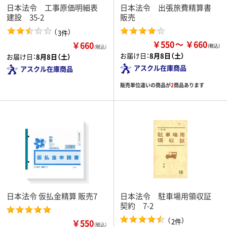
日本法令 工事原価明細表
日本法令 出張旅費精算書
建設 35-2
販売
（
）
3件
￥550
￥660
￥660
（税込）
お届け日：
8月8日（土）
お届け日：
8月8日（土）
アスクル在庫商品
アスクル在庫商品
販売単位違いの商品が
2
商品あります
日本法令 仮払金精算 販売7
日本法令 駐車場用領収証
契約 7-2
（
）
2件
￥550
（税込）