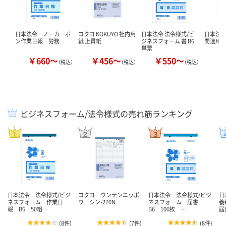
日本法令 ノーカーボ
コクヨ KOKUYO 社内用
日本法令 法令様式/ビ
日本法令（
ン作業日報 労務
紙 上質紙
ジネスフォーム 書 B6
関連用紙
単票
￥660～
￥456～
￥550～
￥
（税込）
（税込）
（税込）
ビジネスフォーム/法令様式の売れ筋ランキング
日本法令 法令様式/ビジ
コクヨ ウンテンニッポ
日本法令 法令様式/ビジ
日
ネスフォーム 作業日
ウ シン-270N
ネスフォーム 届書
養
報 B6 50組…
B6 100枚 …
届
(
8件
)
(
7件
)
(
8件
)