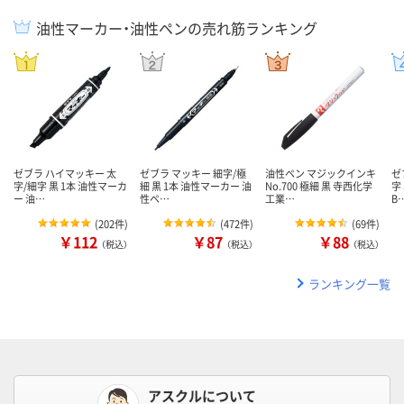
油性マーカー・油性ペンの売れ筋ランキング
ゼブラ ハイマッキー 太
ゼブラ マッキー 細字/極
油性ペン マジックインキ
ゼ
字/細字 黒 1本 油性マーカ
細 黒 1本 油性マーカー 油
No.700 極細 黒 寺西化学
字
ー 油…
性ペ…
工業…
B
(
202件
)
(
472件
)
(
69件
)
￥112
￥87
￥88
（税込）
（税込）
（税込）
ランキング一覧
アスクルについて