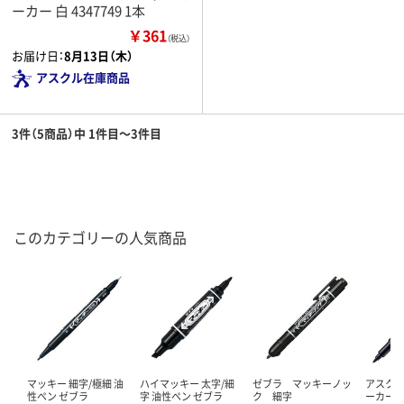
ーカー 白 4347749 1本
￥361
（税込）
お届け日：
8月13日（木）
アスクル在庫商品
3件（5商品）中 1件目～3件目
このカテゴリーの人気商品
マッキー 細字/極細 油
ハイマッキー 太字/細
ゼブラ マッキーノッ
アスク
性ペン ゼブラ
字 油性ペン ゼブラ
ク 細字
ーカー 