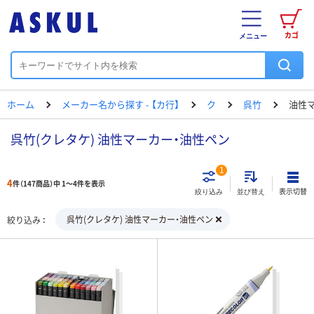
カゴ
メニュー
ホーム
メーカー名から探す - 【カ行】
ク
呉竹
油性
呉竹(クレタケ) 油性マーカー・油性ペン
1
4
件（147商品）中 1～4件を表示
表示切替
絞り込み
並び替え
呉竹(クレタケ) 油性マーカー・油性ペン
絞り込み