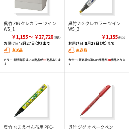
呉竹 ZIG クレカラー ツイン
呉竹 ZIG クレカラー ツイン
WS_1
WS_2
￥1,155
￥27,720
￥1,155
（税込）
お届け日：
8月27日（木）まで
お届け日：
8月27日（木）まで
直送品
直送品
カラー・販売単位違いの商品が
98
商品ありま
カラー・販売単位違いの商品が
38
商品ありま
す
す
呉竹 なまえぺん布用 PFC-
呉竹 ジグ オペークペン