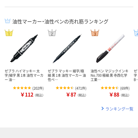
油性マーカー・油性ペンの売れ筋ランキング
ゼブラ ハイマッキー 太
ゼブラ マッキー 細字/極
油性ペン マジックインキ
ゼ
字/細字 黒 1本 油性マーカ
細 黒 1本 油性マーカー 油
No.700 極細 黒 寺西化学
字
ー 油…
性ペ…
工業…
B
(
202件
)
(
471件
)
(
69件
)
￥112
￥87
￥88
（税込）
（税込）
（税込）
ランキング一覧