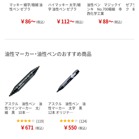
マッキー 細字/極細 油
ハイマッキー 太字/細
油性ペン マジックイ
ゼブラ
性ペン ゼブラ
字 油性ペン ゼブラ
ンキ No.700極細 寺
ク 細
西化学工業
￥86～
￥112～
￥88～
￥
（税込）
（税込）
（税込）
油性マーカー・油性ペンのおすすめ商品
アスクル 油性ペン 油
アスクル 油性ペン 油
性ツインマーカー 太/
性マーカー 太字 黒
細 黒 10本 …
12本 オリジナ…
(
119
)
(
124
)
￥671
￥550
（税込）
（税込）